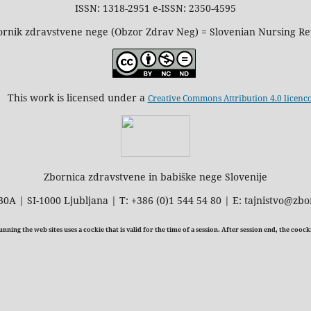
ISSN: 1318-2951 e-ISSN: 2350-4595
rnik zdravstvene nege (Obzor Zdrav Neg) = Slovenian Nursing R
This work is licensed under a
Creative Commons Attribution 4.0 licenc
Zbornica zdravstvene in babiške nege Slovenije
30A | SI-1000 Ljubljana | T: +386 (0)1 544 54 80 | E: tajnistvo@zbo
ning the web sites uses a cockie that is valid for the time of a session. After session end, the cooc