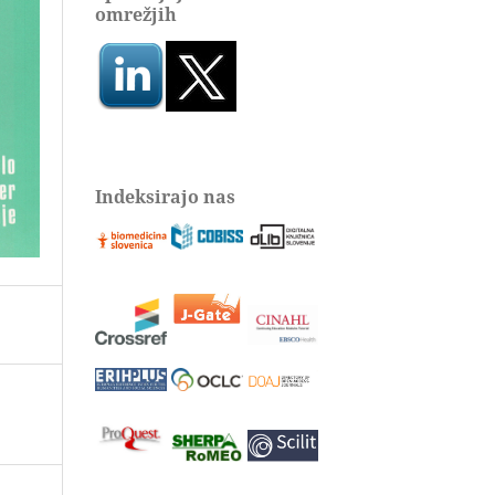
omrežjih
Indeksirajo nas