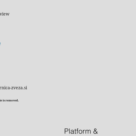
eview
o
rnica-zveza.si
kie is removed.