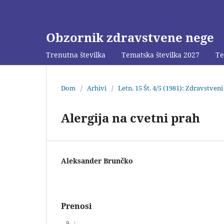
Obzornik zdravstvene nege
Trenutna številka
Tematska številka 2027
Te
Dom
/
Arhivi
/
Letn. 15 Št. 4/5 (1981): Zdravstven
Alergija na cvetni prah
Aleksander Brunčko
Prenosi