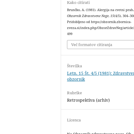
Kako citirati
Brunčko, A. (1981). Alergija na cvetni prah
Obzornik Zdravstvene Nege
,
15
(4/5), 304–30
Pridobljeno od https://obzornik.zbornica-
zveza.si/index.php/ObzorZdravNeg/article
499
Več formatov citiranja
Številka
Letn. 15 Št. 4/5 (1981): Zdravstve
obzornik
Rubrike
Retrospektiva (arhiv)
Licenca