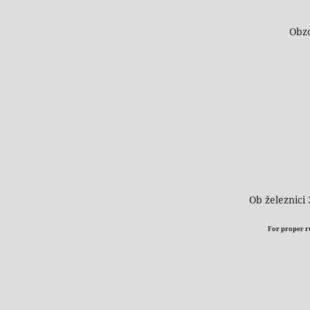
Obzo
Ob železnici 
For proper run