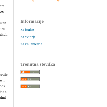
šam
ce:
Informacije
likah
vico
Za bralce
ikoli
Za avtorje
Za knjižničarje
Trenutna številka
 mreže
asti
enos
čno s
nimi