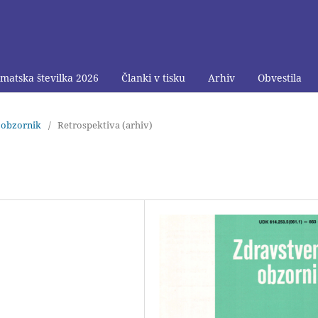
matska številka 2026
Članki v tisku
Arhiv
Obvestila
i obzornik
/
Retrospektiva (arhiv)