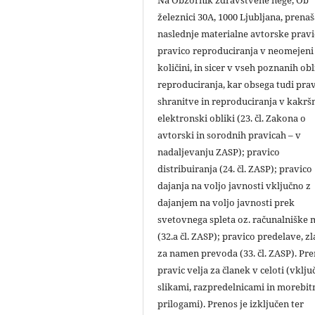
Na Obzornik zdravstvene nege, Ob
železnici 30A, 1000 Ljubljana, prena
naslednje materialne avtorske pravi
pravico reproduciranja v neomejeni
količini, in sicer v vseh poznanih ob
reproduciranja, kar obsega tudi pra
shranitve in reproduciranja v kakršn
elektronski obliki (23. čl. Zakona o
avtorski in sorodnih pravicah – v
nadaljevanju ZASP); pravico
distribuiranja (24. čl. ZASP); pravico
dajanja na voljo javnosti vključno z
dajanjem na voljo javnosti prek
svetovnega spleta oz. računalniške
(32.a čl. ZASP); pravico predelave, zl
za namen prevoda (33. čl. ZASP). Pr
pravic velja za članek v celoti (vklju
slikami, razpredelnicami in morebit
prilogami). Prenos je izključen ter