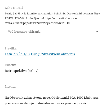
Kako citirati
Polak, J. (1981). Iz kronike partizanskih bolnišnic.
Obzornik Zdravstvene Nege
,
15
(4/5), 309–314. Pridobljeno od https://obzornik.zbornica-
zveza.si/index.php/ObzorZdravNeg/article/view/1500
Več formatov citiranja
Številka
Letn. 15 Št. 4/5 (1981): Zdravstveni obzornik
Rubrike
Retrospektiva (arhiv)
Licenca
Na Obzornik zdravstvene nege, Ob železnici 30A, 1000 Ljubljana,
prenašam naslednje materialne avtorske pravice: pravico