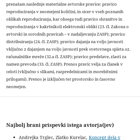
prenašam naslednje materialne avtorske pravice: pravico
reproduciranja v neomejeni količini, in sicer v vseh poznanih
oblikah reproduciranja, kar obsega tudi pravico shranitve in
reproduciranja v kakršnikoli elektronski obliki (23. čl. Zakona o
avtorski in sorodnih pravicah – v nadaljevanju ZASP); pravico
distribuiranja (24. čl. ZASP); pravico dajanja na voljo javnosti
vključno z dajanjem na voljo javnosti prek svetovnega spleta oz.
računalniške mreže (32.a čl. ZASP); pravico predelave, zlasti za
namen prevoda (33. čl. ZASP). Prenos pravic velja za članek v
celoti (vključno s slikami, razpredelnicami in morebitnimi
prilogami). Prenos je izključen ter prostorsko in časovno
neomejen.
Najbolj brani prispevki istega avtorja(jev)
Andrejka Trglec, Zlatko Kurelac,
Koncept dela v