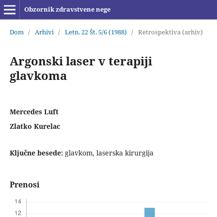
Obzornik zdravstvene nege
Dom
/
Arhivi
/
Letn. 22 Št. 5/6 (1988)
/
Retrospektiva (arhiv)
Argonski laser v terapiji
glavkoma
Mercedes Luft
Zlatko Kurelac
Ključne besede:
glavkom, laserska kirurgija
Prenosi