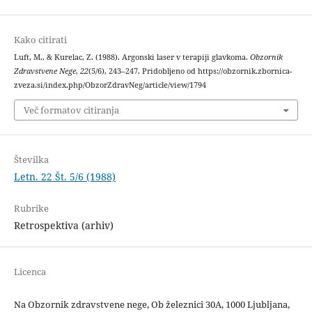
Kako citirati
Luft, M., & Kurelac, Z. (1988). Argonski laser v terapiji glavkoma.
Obzornik
Zdravstvene Nege
,
22
(5/6), 243–247. Pridobljeno od https://obzornik.zbornica-
zveza.si/index.php/ObzorZdravNeg/article/view/1794
Več formatov citiranja
Številka
Letn. 22 Št. 5/6 (1988)
Rubrike
Retrospektiva (arhiv)
Licenca
Na Obzornik zdravstvene nege, Ob železnici 30A, 1000 Ljubljana,