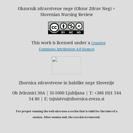
Obzornik zdravstvene nege (Obzor Zdrav Neg) =
Slovenian Nursing Review
This work is licensed under a
Creative
Commons Attribution 4.0 licenco
Zbornica zdravstvene in babiške nege Slovenije
Ob železnici 30A | SI-1000 Ljubljana | T: +386 (0)1 544
54 80 | E: tajnistvo@zbornica-zveza.si
For proper running the web sites uses a cockie that is valid for the time of a
session. After session end, the coockie is removed.