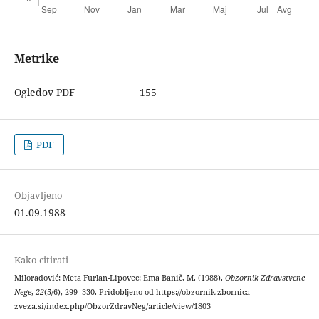
Metrike
Ogledov PDF
155
PDF
Objavljeno
01.09.1988
Kako citirati
Miloradović; Meta Furlan-Lipovec; Ema Banič, M. (1988).
Obzornik Zdravstvene
Nege
,
22
(5/6), 299–330. Pridobljeno od https://obzornik.zbornica-
zveza.si/index.php/ObzorZdravNeg/article/view/1803