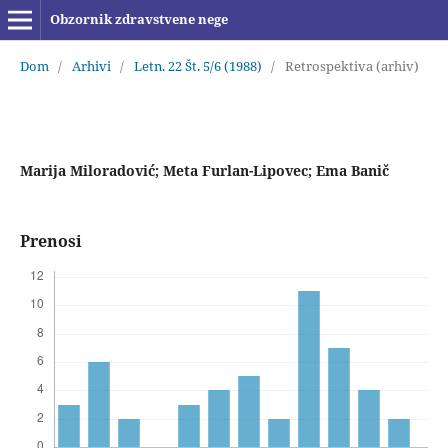
Obzornik zdravstvene nege
Dom
/
Arhivi
/
Letn. 22 Št. 5/6 (1988)
/
Retrospektiva (arhiv)
Marija Miloradović; Meta Furlan-Lipovec; Ema Banič
Prenosi