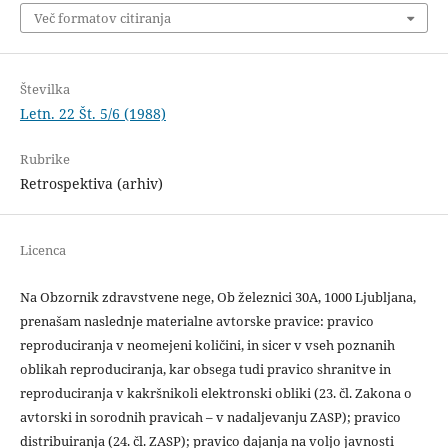
Več formatov citiranja
Številka
Letn. 22 Št. 5/6 (1988)
Rubrike
Retrospektiva (arhiv)
Licenca
Na Obzornik zdravstvene nege, Ob železnici 30A, 1000 Ljubljana,
prenašam naslednje materialne avtorske pravice: pravico
reproduciranja v neomejeni količini, in sicer v vseh poznanih
oblikah reproduciranja, kar obsega tudi pravico shranitve in
reproduciranja v kakršnikoli elektronski obliki (23. čl. Zakona o
avtorski in sorodnih pravicah – v nadaljevanju ZASP); pravico
distribuiranja (24. čl. ZASP); pravico dajanja na voljo javnosti