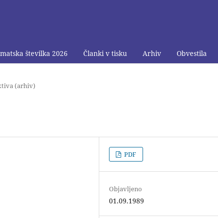
matska številka 2026
Članki v tisku
Arhiv
Obvestila
tiva (arhiv)
PDF
Objavljeno
01.09.1989