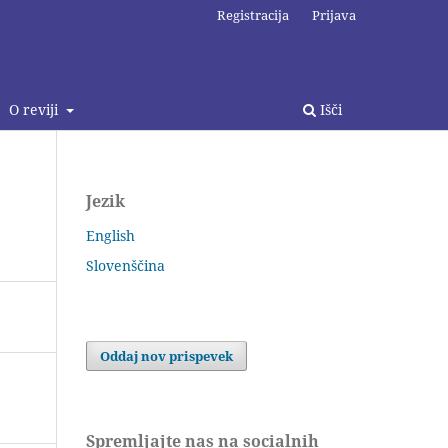
Registracija
Prijava
O reviji
Išči
Jezik
English
Slovenščina
Oddaj nov prispevek
Spremljajte nas na socialnih