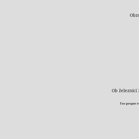
Obzo
Ob železnici 
For proper run