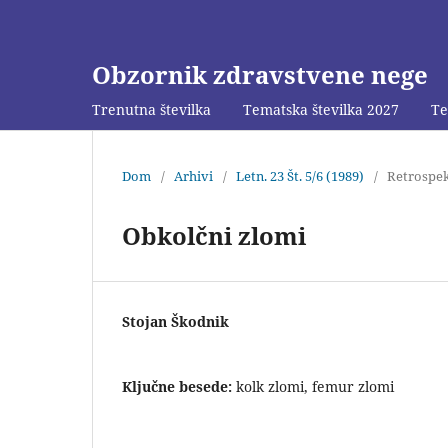
Obzornik zdravstvene nege
Trenutna številka
Tematska številka 2027
Te
Dom
/
Arhivi
/
Letn. 23 Št. 5/6 (1989)
/
Retrospek
Obkolčni zlomi
Stojan Škodnik
Ključne besede:
kolk zlomi, femur zlomi