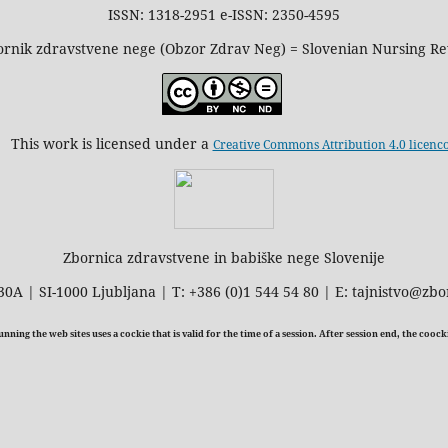
ISSN: 1318-2951 e-ISSN: 2350-4595
rnik zdravstvene nege (Obzor Zdrav Neg) = Slovenian Nursing R
This work is licensed under a
Creative Commons Attribution 4.0 licenc
Zbornica zdravstvene in babiške nege Slovenije
30A | SI-1000 Ljubljana | T: +386 (0)1 544 54 80 | E: tajnistvo@zbo
ning the web sites uses a cockie that is valid for the time of a session. After session end, the cooc