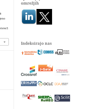
omrežjih
k
ljeno
/view/1
Indeksirajo nas