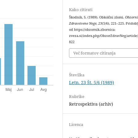
Kako citirati
Škodnik, S. (1989). Obkolčni zlomi.
Obzorni
Zdravstvene Nege
,
23
(5/6), 221–225. Pridob
od https://obzornik.zbornica-
zveza.si/index.php/ObzorZdravNeg/article
822
Več formatov citiranja
Številka
Letn. 23 Št. 5/6 (1989)
Rubrike
Retrospektiva (arhiv)
Licenca