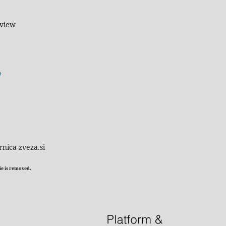
eview
o
rnica-zveza.si
kie is removed.