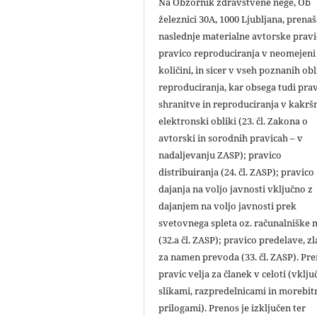
Na Obzornik zdravstvene nege, Ob
železnici 30A, 1000 Ljubljana, prena
naslednje materialne avtorske pravi
pravico reproduciranja v neomejeni
količini, in sicer v vseh poznanih ob
reproduciranja, kar obsega tudi pra
shranitve in reproduciranja v kakršn
elektronski obliki (23. čl. Zakona o
avtorski in sorodnih pravicah – v
nadaljevanju ZASP); pravico
distribuiranja (24. čl. ZASP); pravico
dajanja na voljo javnosti vključno z
dajanjem na voljo javnosti prek
svetovnega spleta oz. računalniške
(32.a čl. ZASP); pravico predelave, zl
za namen prevoda (33. čl. ZASP). Pr
pravic velja za članek v celoti (vklju
slikami, razpredelnicami in morebit
prilogami). Prenos je izključen ter