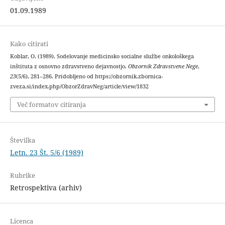
01.09.1989
Kako citirati
Koblar, O. (1989). Sodelovanje medicinsko socialne službe onkološkega
inštituta z osnovno zdravstveno dejavnostjo.
Obzornik Zdravstvene Nege
,
23
(5/6), 281–286. Pridobljeno od https://obzornik.zbornica-
zveza.si/index.php/ObzorZdravNeg/article/view/1832
Več formatov citiranja
Številka
Letn. 23 Št. 5/6 (1989)
Rubrike
Retrospektiva (arhiv)
Licenca