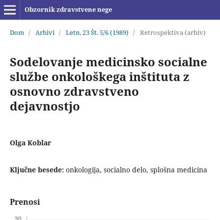
Obzornik zdravstvene nege
Dom
/
Arhivi
/
Letn. 23 Št. 5/6 (1989)
/
Retrospektiva (arhiv)
Sodelovanje medicinsko socialne
službe onkološkega inštituta z
osnovno zdravstveno
dejavnostjo
Olga Koblar
Ključne besede:
onkologija, socialno delo, splošna medicina
Prenosi