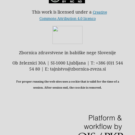
This work is licensed under a
Creative
Commons Attribution 4.0 licenco
Zbornica zdravstvene in babiške nege Slovenije
Ob železnici 30A | SI-1000 Ljubljana | T: +386 (0)1 544
54 80 | E: tajnistvo@zbornica-zveza.si
For proper running the web sites uses a cockie that is valid for the time of a
session. After session end, the coockie is removed.