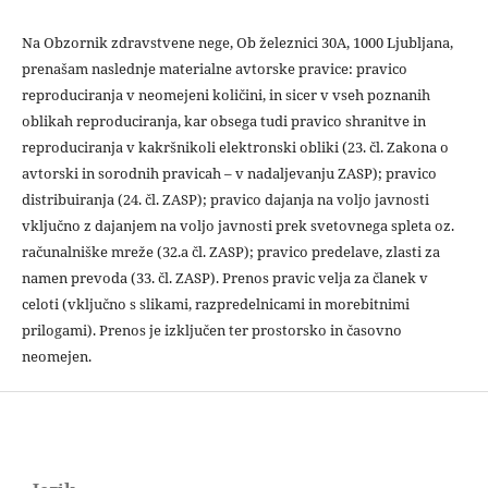
Na Obzornik zdravstvene nege, Ob železnici 30A, 1000 Ljubljana,
prenašam naslednje materialne avtorske pravice: pravico
reproduciranja v neomejeni količini, in sicer v vseh poznanih
oblikah reproduciranja, kar obsega tudi pravico shranitve in
reproduciranja v kakršnikoli elektronski obliki (23. čl. Zakona o
avtorski in sorodnih pravicah – v nadaljevanju ZASP); pravico
distribuiranja (24. čl. ZASP); pravico dajanja na voljo javnosti
vključno z dajanjem na voljo javnosti prek svetovnega spleta oz.
računalniške mreže (32.a čl. ZASP); pravico predelave, zlasti za
namen prevoda (33. čl. ZASP). Prenos pravic velja za članek v
celoti (vključno s slikami, razpredelnicami in morebitnimi
prilogami). Prenos je izključen ter prostorsko in časovno
neomejen.