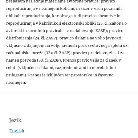
prenašam naslednje materialne avtorske pravice: pravico
reproduciranja v neomejeni količini, in sicer v vseh poznanih
oblikah reproduciranja, kar obsega tudi pravico shranitve in
reproduciranja v kakršnikoli elektronski obliki (23. čl. Zakona o
avtorski in sorodnih pravicah – v nadaljevanju ZASP); pravico
distribuiranja (24. čl. ZASP); pravico dajanja na voljo javnosti
vključno z dajanjem na voljo javnosti prek svetovnega spleta oz.
računalniške mreže (32.a čl. ZASP); pravico predelave, zlasti za
namen prevoda (33. čl. ZASP). Prenos pravic velja za članek v
celoti (vključno s slikami, razpredelnicami in morebitnimi
prilogami). Prenos je izključen ter prostorsko in časovno
neomejen.
Jezik
English