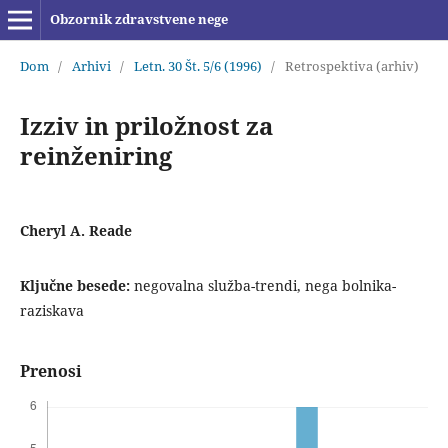
Obzornik zdravstvene nege
Dom
/
Arhivi
/
Letn. 30 Št. 5/6 (1996)
/
Retrospektiva (arhiv)
Izziv in priložnost za
reinženiring
Cheryl A. Reade
Ključne besede:
negovalna služba-trendi, nega bolnika-
raziskava
Prenosi