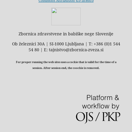
Commons Attribution 4.0 licenco
Zbornica zdravstvene in babiške nege Slovenije
Ob železnici 30A | SI-1000 Ljubljana | T: +386 (0)1 544
54 80 | E: tajnistvo@zbornica-zveza.si
For proper running the web sites uses a cockie that is valid for the time of a
session. After session end, the coockie is removed.