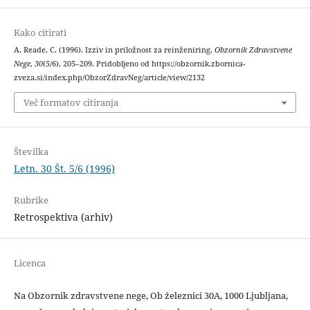
Kako citirati
A. Reade, C. (1996). Izziv in priložnost za reinženiring.
Obzornik Zdravstvene
Nege
,
30
(5/6), 205–209. Pridobljeno od https://obzornik.zbornica-
zveza.si/index.php/ObzorZdravNeg/article/view/2132
Več formatov citiranja
Številka
Letn. 30 Št. 5/6 (1996)
Rubrike
Retrospektiva (arhiv)
Licenca
Na Obzornik zdravstvene nege, Ob železnici 30A, 1000 Ljubljana,