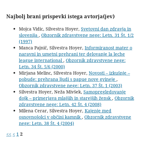
Najbolj brani prispevki istega avtorja(jev)
Mojca Vidic, Silvestra Hoyer,
Svetovni dan zdravja in
slovenija
,
Obzornik zdravstvene nege: Letn. 31 Št. 1/2
(1997)
Manca Pajnič, Silvestra Hoyer,
Informiranost mater o
naravni in umetni prehrani ter delovanje la leche
league international
,
Obzornik zdravstvene nege:
Letn. 34 Št. 5/6 (2000)
Mirjana Melinc, Silvestra Hoyer,
Novosti – izkušnje –
pobude: prehrana ljudi s papue nove gvineje
,
Obzornik zdravstvene nege: Letn. 37 Št. 1 (2003)
Silvestra Hoyer, Neža Mivšek,
Samopregledovanje
dojk – primerjava mlajših in starejših žensk
,
Obzornik
zdravstvene nege: Letn. 42 Št. 4 (2008)
Milena Cerar, Silvestra Hoyer,
Kajenje med
osnovnošolci v občini kamnik
,
Obzornik zdravstvene
nege: Letn. 38 Št. 4 (2004)
<<
<
1
2