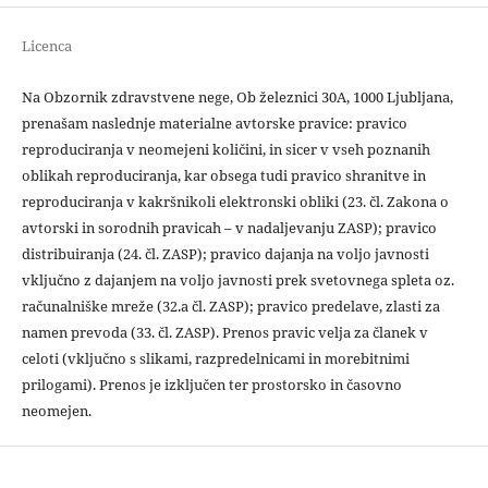
Licenca
Na Obzornik zdravstvene nege, Ob železnici 30A, 1000 Ljubljana,
prenašam naslednje materialne avtorske pravice: pravico
reproduciranja v neomejeni količini, in sicer v vseh poznanih
oblikah reproduciranja, kar obsega tudi pravico shranitve in
reproduciranja v kakršnikoli elektronski obliki (23. čl. Zakona o
avtorski in sorodnih pravicah – v nadaljevanju ZASP); pravico
distribuiranja (24. čl. ZASP); pravico dajanja na voljo javnosti
vključno z dajanjem na voljo javnosti prek svetovnega spleta oz.
računalniške mreže (32.a čl. ZASP); pravico predelave, zlasti za
namen prevoda (33. čl. ZASP). Prenos pravic velja za članek v
celoti (vključno s slikami, razpredelnicami in morebitnimi
prilogami). Prenos je izključen ter prostorsko in časovno
neomejen.