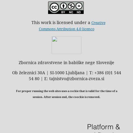
This work is licensed under a
Creative
Commons Attribution 4.0 licenco
Zbornica zdravstvene in babiške nege Slovenije
Ob železnici 30A | SI-1000 Ljubljana | T: +386 (0)1 544
54 80 | E: tajnistvo@zbornica-zveza.si
For proper running the web sites uses a cockie that is valid for the time of a
session. After session end, the coockie is removed.