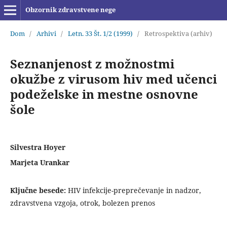
Obzornik zdravstvene nege
Dom
/
Arhivi
/
Letn. 33 Št. 1/2 (1999)
/
Retrospektiva (arhiv)
Seznanjenost z možnostmi
okužbe z virusom hiv med učenci
podeželske in mestne osnovne
šole
Silvestra Hoyer
Marjeta Urankar
Ključne besede:
HIV infekcije-preprečevanje in nadzor,
zdravstvena vzgoja, otrok, bolezen prenos