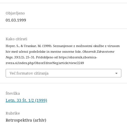
Objavljeno
01.03.1999
Kako citirati
Hoyer, S., & Urankar, M. (1999). Seznanjenost z možnostmi okužbe z virusom
hiv med učenci podeželske in mestne osnovne šole.
Obzornik Zdravstvene
Nege
,
33
(1/2), 25–31. Pridobljeno od https://obzornik.zbornica-
zveza.si/index.php/ObzorZdravNeg/article/view/2249
Več formatov citiranja
Številka
Letn. 33 Št. 1/2 (1999)
Rubrike
Retrospektiva (arhiv)