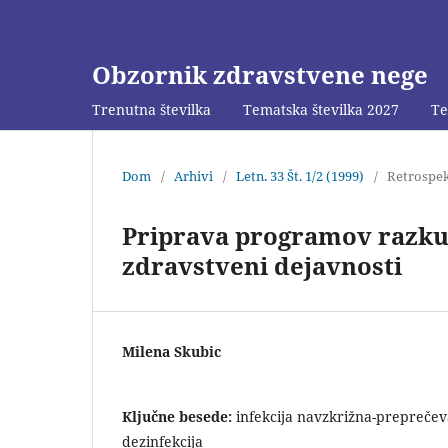
Obzornik zdravstvene nege
Trenutna številka
Tematska številka 2027
Te
Dom
/
Arhivi
/
Letn. 33 Št. 1/2 (1999)
/
Retrospek
Priprava programov razkuž
zdravstveni dejavnosti
Milena Skubic
Ključne besede:
infekcija navzkrižna-preprečev
dezinfekcija