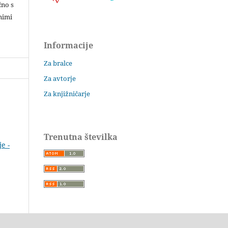
čno s
nimi
Informacije
Za bralce
Za avtorje
Za knjižničarje
Trenutna številka
je -