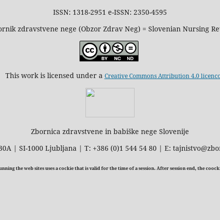
ISSN: 1318-2951 e-ISSN: 2350-4595
rnik zdravstvene nege (Obzor Zdrav Neg) = Slovenian Nursing R
This work is licensed under a
Creative Commons Attribution 4.0 licenc
Zbornica zdravstvene in babiške nege Slovenije
30A | SI-1000 Ljubljana | T: +386 (0)1 544 54 80 | E: tajnistvo@zbo
ning the web sites uses a cockie that is valid for the time of a session. After session end, the cooc