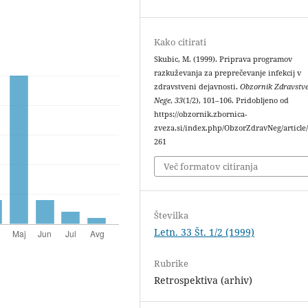
Kako citirati
Skubic, M. (1999). Priprava programov
razkuževanja za preprečevanje infekcij v
zdravstveni dejavnosti.
Obzornik Zdravstv
Nege
,
33
(1/2), 101–106. Pridobljeno od
https://obzornik.zbornica-
zveza.si/index.php/ObzorZdravNeg/article
261
Več formatov citiranja
Številka
Letn. 33 Št. 1/2 (1999)
Rubrike
Retrospektiva (arhiv)