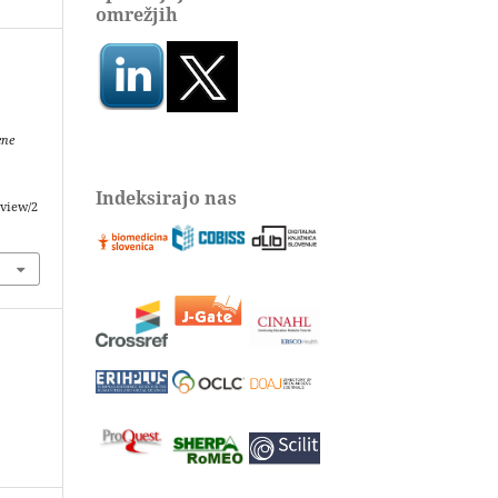
omrežjih
ene
Indeksirajo nas
/view/2