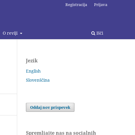
Registracija
Prijava
O reviji
Išči
Jezik
English
Slovenščina
Oddaj nov prispevek
Spremljajte nas na socialnih