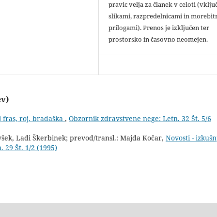
pravic velja za članek v celoti (vklju
slikami, razpredelnicami in morebit
prilogami). Prenos je izključen ter
prostorsko in časovno neomejen.
ev)
 fras, roj. bradaška
,
Obzornik zdravstvene nege: Letn. 32 Št. 5/6
šek, Ladi Škerbinek; prevod/transl.: Majda Kočar,
Novosti - izkušn
 29 Št. 1/2 (1995)