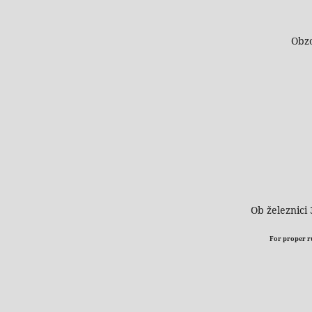
Obzo
Ob železnici 
For proper run