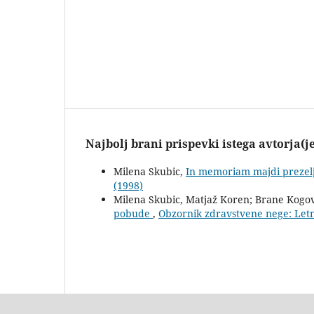
Najbolj brani prispevki istega avtorja(j
Milena Skubic,
In memoriam majdi prezelj
(1998)
Milena Skubic, Matjaž Koren; Brane Kogov
pobude
,
Obzornik zdravstvene nege: Letn.