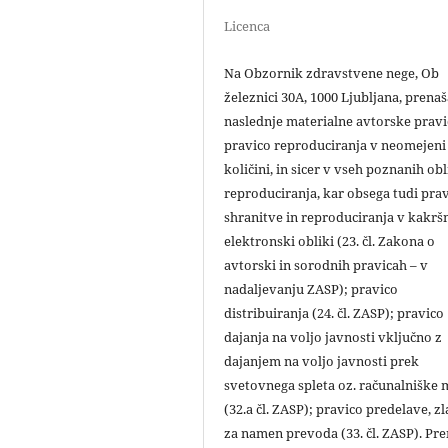
Licenca
Na Obzornik zdravstvene nege, Ob
železnici 30A, 1000 Ljubljana, prena
naslednje materialne avtorske pravi
pravico reproduciranja v neomejeni
količini, in sicer v vseh poznanih ob
reproduciranja, kar obsega tudi pra
shranitve in reproduciranja v kakršn
elektronski obliki (23. čl. Zakona o
avtorski in sorodnih pravicah – v
nadaljevanju ZASP); pravico
distribuiranja (24. čl. ZASP); pravico
dajanja na voljo javnosti vključno z
dajanjem na voljo javnosti prek
svetovnega spleta oz. računalniške
(32.a čl. ZASP); pravico predelave, zl
za namen prevoda (33. čl. ZASP). Pr