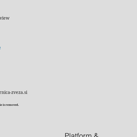
eview
o
rnica-zveza.si
kie is removed.