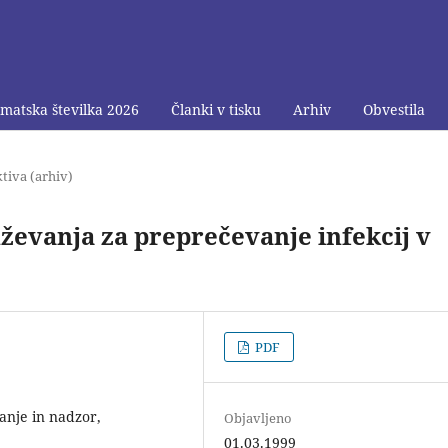
matska številka 2026
Članki v tisku
Arhiv
Obvestila
tiva (arhiv)
evanja za preprečevanje infekcij v
PDF
anje in nadzor,
Objavljeno
01.03.1999