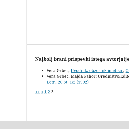
Najbolj brani prispevki istega avtorja(j
Vera Grbec,
Uvodnik: obzornik in etika
,
O
Vera Grbec, Majda Pahor; Uredništvo/Edit
Letn. 26 Št. 1/2 (1992)
<<
<
1
2
3