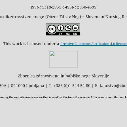
ISSN: 1318-2951 e-ISSN: 2350-4595
rnik zdravstvene nege (Obzor Zdrav Neg) = Slovenian Nursing R
This work is licensed under a
Creative Commons Attribution 4.0 licenc
Zbornica zdravstvene in babiške nege Slovenije
30A | SI-1000 Ljubljana | T: +386 (0)1 544 54 80 | E: tajnistvo@zbo
ning the web sites uses a cockie that is valid for the time of a session. After session end, the cooc