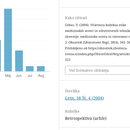
Kako citirati
Grbec, V. (2004). 10-letnica kodeksa etike
medicinskih sester in zdravstvenih tehnik
slovenije: medicinska sestra in varovanec 
2.
Obzornik Zdravstvene Nege
,
38
(4), 341–3
Pridobljeno od https://obzornik.zbornica-
zveza.si/index.php/ObzorZdravNeg/article
523
Več formatov citiranja
Številka
Letn. 38 Št. 4 (2004)
Rubrike
Retrospektiva (arhiv)