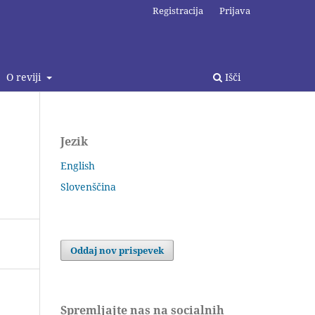
Registracija
Prijava
O reviji
Išči
Jezik
English
Slovenščina
Oddaj nov prispevek
Spremljajte nas na socialnih