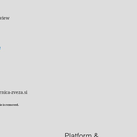
eview
o
rnica-zveza.si
kie is removed.