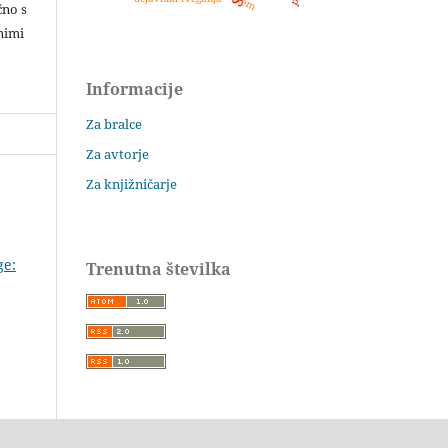
čno s
nimi
Informacije
Za bralce
Za avtorje
Za knjižničarje
ge:
Trenutna številka