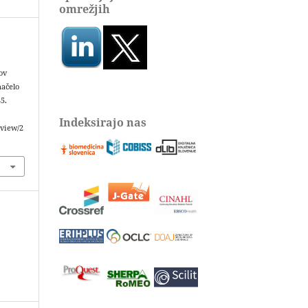
omrežjih
ov
načelo
45.
Indeksirajo nas
/view/2