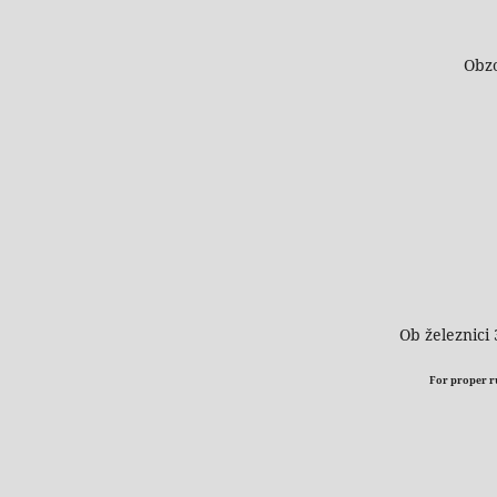
Obzo
Ob železnici 
For proper run