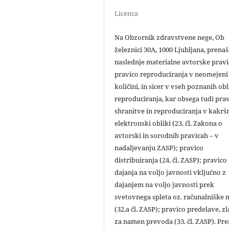
Licenca
Na Obzornik zdravstvene nege, Ob
železnici 30A, 1000 Ljubljana, prena
naslednje materialne avtorske pravi
pravico reproduciranja v neomejeni
količini, in sicer v vseh poznanih ob
reproduciranja, kar obsega tudi pra
shranitve in reproduciranja v kakršn
elektronski obliki (23. čl. Zakona o
avtorski in sorodnih pravicah – v
nadaljevanju ZASP); pravico
distribuiranja (24. čl. ZASP); pravico
dajanja na voljo javnosti vključno z
dajanjem na voljo javnosti prek
svetovnega spleta oz. računalniške
(32.a čl. ZASP); pravico predelave, zl
za namen prevoda (33. čl. ZASP). Pr