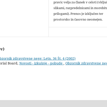
pravic velja za članek v celoti (vklju
slikami, razpredelnicami in morebit
prilogami). Prenos je izključen ter
prostorsko in časovno neomejen.
ev)
bzornik zdravstvene nege: Letn. 36 Št. 4 (2002)
orial Board,
Novosti - izkušnje - pobude
,
Obzornik zdravstvene ne