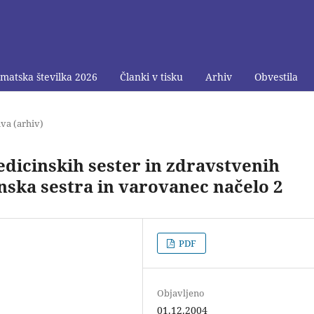
matska številka 2026
Članki v tisku
Arhiv
Obvestila
va (arhiv)
edicinskih sester in zdravstvenih
nska sestra in varovanec načelo 2
PDF
Objavljeno
01.12.2004