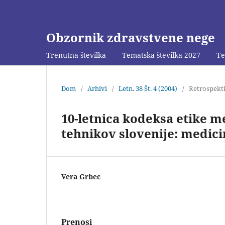
Obzornik zdravstvene nege
Trenutna številka
Tematska številka 2027
Te
Dom
/
Arhivi
/
Letn. 38 Št. 4 (2004)
/
Retrospekti
10-letnica kodeksa etike m
tehnikov slovenije: medici
Vera Grbec
Prenosi