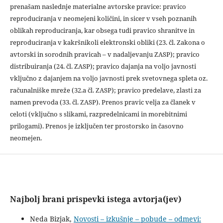
prenašam naslednje materialne avtorske pravice: pravico
reproduciranja v neomejeni količini, in sicer v vseh poznanih
oblikah reproduciranja, kar obsega tudi pravico shranitve in
reproduciranja v kakršnikoli elektronski obliki (23. čl. Zakona o
avtorski in sorodnih pravicah – v nadaljevanju ZASP); pravico
distribuiranja (24. čl. ZASP); pravico dajanja na voljo javnosti
vključno z dajanjem na voljo javnosti prek svetovnega spleta oz.
računalniške mreže (32.a čl. ZASP); pravico predelave, zlasti za
namen prevoda (33. čl. ZASP). Prenos pravic velja za članek v
celoti (vključno s slikami, razpredelnicami in morebitnimi
prilogami). Prenos je izključen ter prostorsko in časovno
neomejen.
Najbolj brani prispevki istega avtorja(jev)
Neda Bizjak,
Novosti – izkušnje – pobude – odmevi: