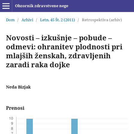
Obzornik zdravstvene nege
Dom
/
Arhivi
/
Letn. 45 Št. 2 (2011)
/
Retrospektiva (arhiv)
Novosti – izkušnje – pobude –
odmevi: ohranitev plodnosti pri
mlajših ženskah, zdravljenih
zaradi raka dojke
Neda Bizjak
Prenosi