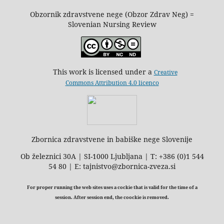
Obzornik zdravstvene nege (Obzor Zdrav Neg) =
Slovenian Nursing Review
This work is licensed under a
Creative
Commons Attribution 4.0 licenco
Zbornica zdravstvene in babiške nege Slovenije
Ob železnici 30A | SI-1000 Ljubljana | T: +386 (0)1 544
54 80 | E: tajnistvo@zbornica-zveza.si
For proper running the web sites uses a cockie that is valid for the time of a
session. After session end, the coockie is removed.