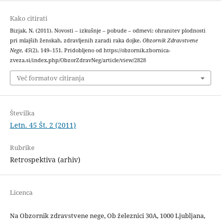
Kako citirati
Bizjak, N. (2011). Novosti – izkušnje – pobude – odmevi: ohranitev plodnosti
pri mlajših ženskah, zdravljenih zaradi raka dojke.
Obzornik Zdravstvene
Nege
,
45
(2), 149–151. Pridobljeno od https://obzornik.zbornica-
zveza.si/index.php/ObzorZdravNeg/article/view/2828
Več formatov citiranja
Številka
Letn. 45 Št. 2 (2011)
Rubrike
Retrospektiva (arhiv)
Licenca
Na Obzornik zdravstvene nege, Ob železnici 30A, 1000 Ljubljana,