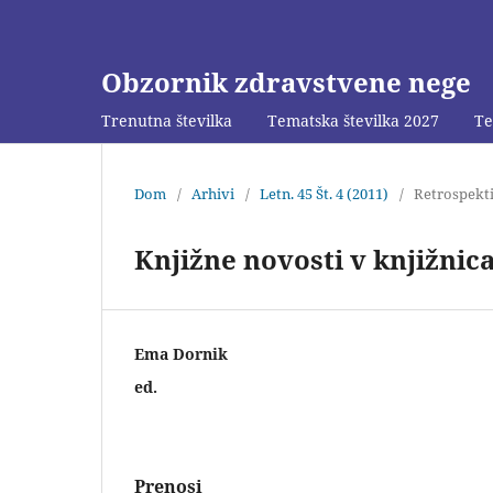
Obzornik zdravstvene nege
Trenutna številka
Tematska številka 2027
Te
Dom
/
Arhivi
/
Letn. 45 Št. 4 (2011)
/
Retrospekti
Knjižne novosti v knjižnic
Ema Dornik
ed.
Prenosi