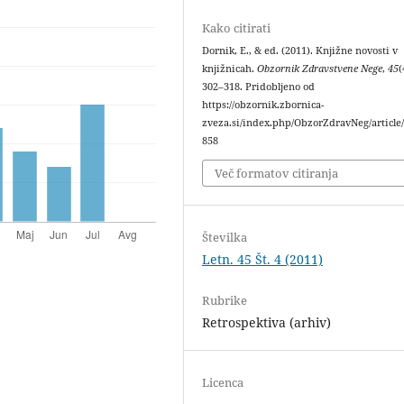
Kako citirati
Dornik, E., & ed. (2011). Knjižne novosti v
knjižnicah.
Obzornik Zdravstvene Nege
,
45
(
302–318. Pridobljeno od
https://obzornik.zbornica-
zveza.si/index.php/ObzorZdravNeg/article
858
Več formatov citiranja
Številka
Letn. 45 Št. 4 (2011)
Rubrike
Retrospektiva (arhiv)
Licenca