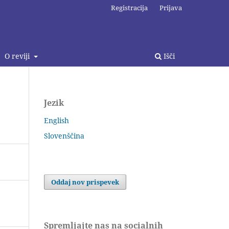
Registracija
Prijava
O reviji
Išči
Jezik
English
Slovenščina
Oddaj nov prispevek
Spremljajte nas na socialnih