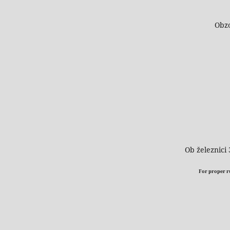
Obzo
Ob železnici 
For proper run