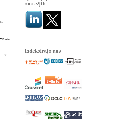
omrežjih
4),
/view/2
Indeksirajo nas