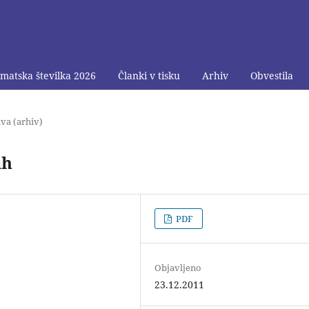
matska številka 2026
Članki v tisku
Arhiv
Obvestila
va (arhiv)
ah
PDF
Objavljeno
23.12.2011