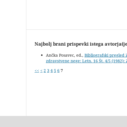
Najbolj brani prispevki istega avtorja(j
Ančka Posavec, ed.,
Bibliografski pregled
zdravstvene nege: Letn. 16 Št. 4/5 (1982):
<<
<
2
3
4
5
6
7