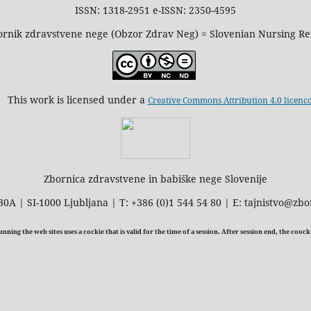
ISSN: 1318-2951 e-ISSN: 2350-4595
rnik zdravstvene nege (Obzor Zdrav Neg) = Slovenian Nursing R
This work is licensed under a
Creative Commons Attribution 4.0 licenc
Zbornica zdravstvene in babiške nege Slovenije
30A | SI-1000 Ljubljana | T: +386 (0)1 544 54 80 | E: tajnistvo@zbo
ning the web sites uses a cockie that is valid for the time of a session. After session end, the cooc