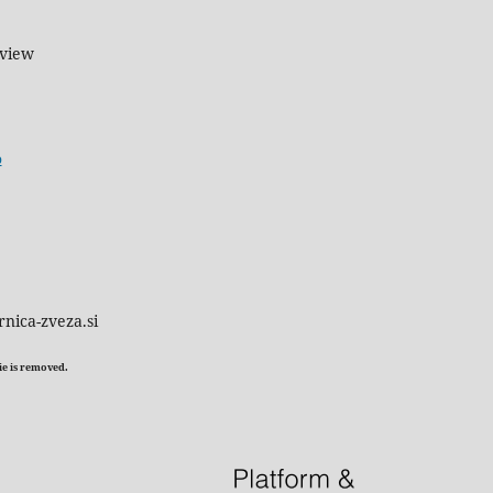
eview
o
rnica-zveza.si
kie is removed.