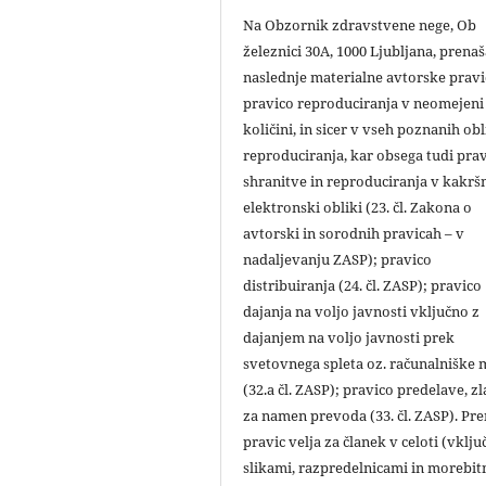
Na Obzornik zdravstvene nege, Ob
železnici 30A, 1000 Ljubljana, prena
naslednje materialne avtorske pravi
pravico reproduciranja v neomejeni
količini, in sicer v vseh poznanih ob
reproduciranja, kar obsega tudi pra
shranitve in reproduciranja v kakršn
elektronski obliki (23. čl. Zakona o
avtorski in sorodnih pravicah – v
nadaljevanju ZASP); pravico
distribuiranja (24. čl. ZASP); pravico
dajanja na voljo javnosti vključno z
dajanjem na voljo javnosti prek
svetovnega spleta oz. računalniške
(32.a čl. ZASP); pravico predelave, zl
za namen prevoda (33. čl. ZASP). Pr
pravic velja za članek v celoti (vklju
slikami, razpredelnicami in morebit