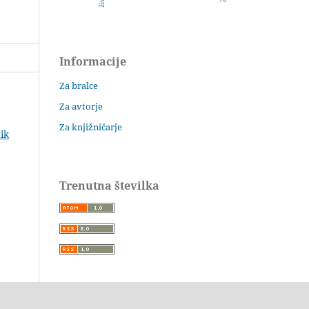
Informacije
Za bralce
Za avtorje
Za knjižničarje
ik
Trenutna številka