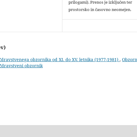
prilogami). Prenos je izključen ter
prostorsko in časovno neomejen.
ev)
 Zdravstvenega obzornika od XI. do XV. letnika (1977-1981)
,
Obzorn
 Zdravstveni obzornik