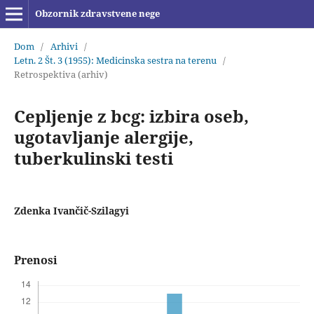
Obzornik zdravstvene nege
Dom
/
Arhivi
/
Letn. 2 Št. 3 (1955): Medicinska sestra na terenu
/
Retrospektiva (arhiv)
Cepljenje z bcg: izbira oseb,
ugotavljanje alergije,
tuberkulinski testi
Zdenka Ivančič-Szilagyi
Prenosi