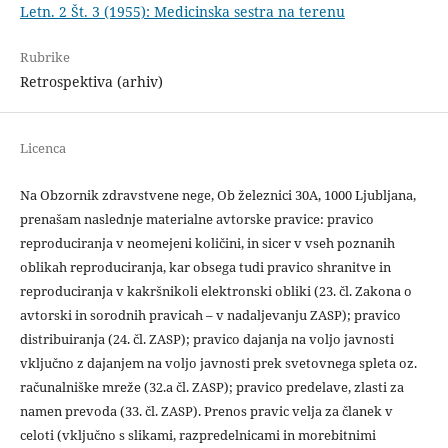
Letn. 2 Št. 3 (1955): Medicinska sestra na terenu
Rubrike
Retrospektiva (arhiv)
Licenca
Na Obzornik zdravstvene nege, Ob železnici 30A, 1000 Ljubljana,
prenašam naslednje materialne avtorske pravice: pravico
reproduciranja v neomejeni količini, in sicer v vseh poznanih
oblikah reproduciranja, kar obsega tudi pravico shranitve in
reproduciranja v kakršnikoli elektronski obliki (23. čl. Zakona o
avtorski in sorodnih pravicah – v nadaljevanju ZASP); pravico
distribuiranja (24. čl. ZASP); pravico dajanja na voljo javnosti
vključno z dajanjem na voljo javnosti prek svetovnega spleta oz.
računalniške mreže (32.a čl. ZASP); pravico predelave, zlasti za
namen prevoda (33. čl. ZASP). Prenos pravic velja za članek v
celoti (vključno s slikami, razpredelnicami in morebitnimi