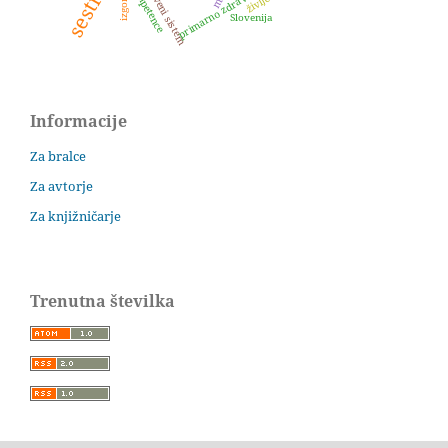
zdravstveni sistem
kompetence
Slovenija
Informacije
Za bralce
Za avtorje
Za knjižničarje
Trenutna številka