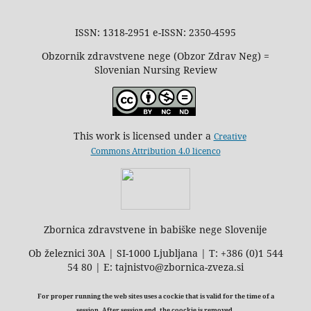
ISSN: 1318-2951 e-ISSN: 2350-4595
Obzornik zdravstvene nege (Obzor Zdrav Neg) =
Slovenian Nursing Review
This work is licensed under a
Creative
Commons Attribution 4.0 licenco
Zbornica zdravstvene in babiške nege Slovenije
Ob železnici 30A | SI-1000 Ljubljana | T: +386 (0)1 544
54 80 | E: tajnistvo@zbornica-zveza.si
For proper running the web sites uses a cockie that is valid for the time of a
session. After session end, the coockie is removed.