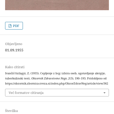
PDF
Objavljeno
01.09.1955
Kako citirati
Ivančič-Szilagyi, Z. (1955). Cepljenje z bcg: izbira oseb, ugotavljanje alergije,
tuberkulinski testi.
Obzornik Zdravstvene Nege
,
2
(3), 190–193. Pridobljeno od
https://obzornik.zbornica-zveza.si/index.php/ObzorZdravNeg/article/view/362
Več formatov citiranja
Številka