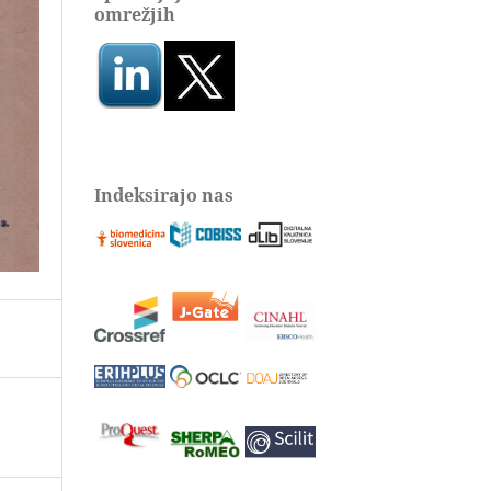
omrežjih
Indeksirajo nas