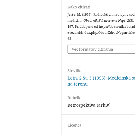
Kako citirati
Jerše, M. (1955). Radioaktivni izotopi v so
medicini.
Obzornik Zdravstvene Nege
,
2
(3),
197. Pridobljeno od https://obzornik.zborni
zveza.si/index.php/ObzorZdravNeg/article
63
Več formatov citiranja
Številka
Letn. 2 Št. 3 (1955): Medicinska s
na terenu
Rubrike
Retrospektiva (arhiv)
Licenca