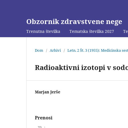
Obzornik zdravstvene nege
Trenutna številka
Tematska številka 2027
Te
Dom
/
Arhivi
/
Letn. 2 Št. 3 (1955): Medicinska se
Radioaktivni izotopi v sod
Marjan Jerše
Prenosi