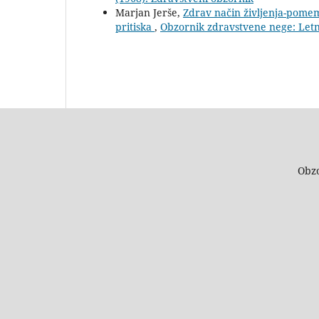
Marjan Jerše,
Zdrav način življenja-pome
pritiska
,
Obzornik zdravstvene nege: Letn.
Obzo