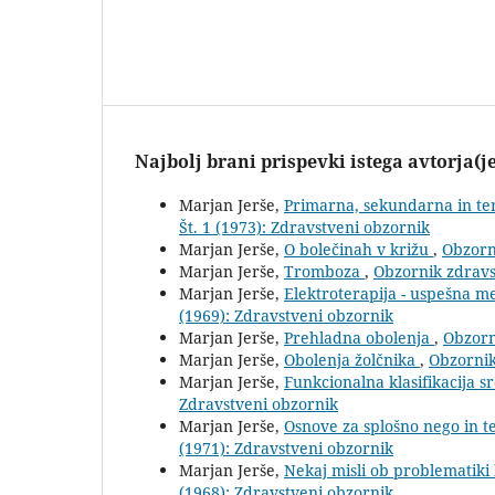
Najbolj brani prispevki istega avtorja(j
Marjan Jerše,
Primarna, sekundarna in ter
Št. 1 (1973): Zdravstveni obzornik
Marjan Jerše,
O bolečinah v križu
,
Obzorni
Marjan Jerše,
Tromboza
,
Obzornik zdravst
Marjan Jerše,
Elektroterapija - uspešna m
(1969): Zdravstveni obzornik
Marjan Jerše,
Prehladna obolenja
,
Obzorn
Marjan Jerše,
Obolenja žolčnika
,
Obzornik
Marjan Jerše,
Funkcionalna klasifikacija s
Zdravstveni obzornik
Marjan Jerše,
Osnove za splošno nego in t
(1971): Zdravstveni obzornik
Marjan Jerše,
Nekaj misli ob problematiki
(1968): Zdravstveni obzornik