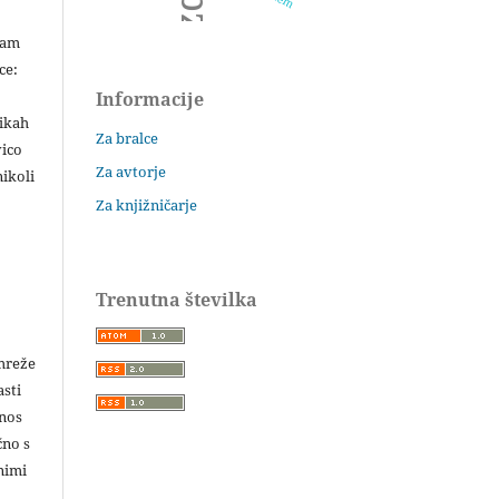
šam
ce:
Informacije
likah
Za bralce
vico
Za avtorje
ikoli
Za knjižničarje
Trenutna številka
 mreže
asti
enos
čno s
nimi