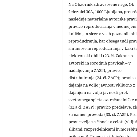
Na Obzornik zdravstvene nege, Ob
železnici 30A, 1000 Ljubljana, prena
naslednje materialne avtorske pravi
pravico reproduciranja v neomejeni
količini, in sicer v vseh poznanih ob
reproduciranja, kar obsega tudi pra
shranitve in reproduciranja v kakršn
elektronski obliki (23. čl. Zakona o
avtorski in sorodnih pravicah – v
nadaljevanju ZASP); pravico
distribuiranja (24. čl. ZASP); pravico
dajanja na voljo javnosti vključno z
dajanjem na voljo javnosti prek
svetovnega spleta oz. računalniške
(32.a čl. ZASP); pravico predelave, zl
za namen prevoda (33. čl. ZASP). Pr
pravic velja za članek v celoti (vklju
slikami, razpredelnicami in morebit
prilogami). Prenos je izključen ter