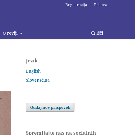
Registracija
Prijava
O reviji
Išči
Jezik
English
Slovenščina
Oddaj nov prispevek
Spremljajte nas na socialnih