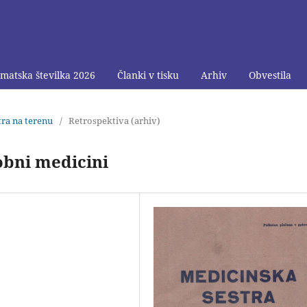
matska številka 2026
Članki v tisku
Arhiv
Obvestila
stra na terenu
/
Retrospektiva (arhiv)
obni medicini