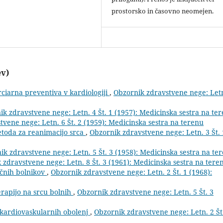
prostorsko in časovno neomejen.
ev)
ciarna preventiva v kardiologiji
,
Obzornik zdravstvene nege: Letn
k zdravstvene nege: Letn. 4 Št. 1 (1957): Medicinska sestra na te
vene nege: Letn. 6 Št. 2 (1959): Medicinska sestra na terenu
etoda za reanimacijo srca
,
Obzornik zdravstvene nege: Letn. 3 Št. 
ik zdravstvene nege: Letn. 5 Št. 3 (1958): Medicinska sestra na te
 zdravstvene nege: Letn. 8 Št. 3 (1961): Medicinska sestra na tere
rčnih bolnikov
,
Obzornik zdravstvene nege: Letn. 2 Št. 1 (1968):
erapijo na srcu bolnih
,
Obzornik zdravstvene nege: Letn. 5 Št. 3
 kardiovaskularnih obolenj
,
Obzornik zdravstvene nege: Letn. 2 Št