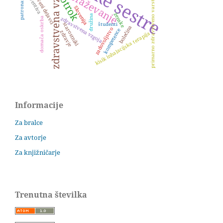
zdravstvena vzgoja
zdravstveni delavci
izobraževanje
preventiva
primarno zdravstveno varstvo
otrok
Slovenija
ženske
družina
zdravstvena vzgoja
domača oskrba
študenti
starostniki
bolečina
zadovoljstvo
kompetence
zdravje
kisik inhalacijska terapija
Informacije
Za bralce
Za avtorje
Za knjižničarje
Trenutna številka