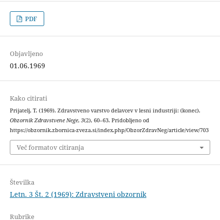
PDF
Objavljeno
01.06.1969
Kako citirati
Prijatelj, T. (1969). Zdravstveno varstvo delavcev v lesni industriji: (konec).
Obzornik Zdravstvene Nege
,
3
(2), 60–63. Pridobljeno od
https://obzornik.zbornica-zveza.si/index.php/ObzorZdravNeg/article/view/703
Več formatov citiranja
Številka
Letn. 3 Št. 2 (1969): Zdravstveni obzornik
Rubrike