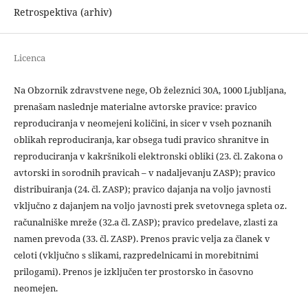
Retrospektiva (arhiv)
Licenca
Na Obzornik zdravstvene nege, Ob železnici 30A, 1000 Ljubljana,
prenašam naslednje materialne avtorske pravice: pravico
reproduciranja v neomejeni količini, in sicer v vseh poznanih
oblikah reproduciranja, kar obsega tudi pravico shranitve in
reproduciranja v kakršnikoli elektronski obliki (23. čl. Zakona o
avtorski in sorodnih pravicah – v nadaljevanju ZASP); pravico
distribuiranja (24. čl. ZASP); pravico dajanja na voljo javnosti
vključno z dajanjem na voljo javnosti prek svetovnega spleta oz.
računalniške mreže (32.a čl. ZASP); pravico predelave, zlasti za
namen prevoda (33. čl. ZASP). Prenos pravic velja za članek v
celoti (vključno s slikami, razpredelnicami in morebitnimi
prilogami). Prenos je izključen ter prostorsko in časovno
neomejen.