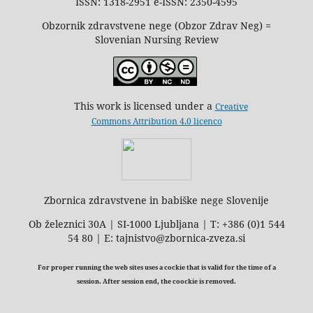
ISSN: 1318-2951 e-ISSN: 2350-4595
Obzornik zdravstvene nege (Obzor Zdrav Neg) =
Slovenian Nursing Review
This work is licensed under a
Creative
Commons Attribution 4.0 licenco
Zbornica zdravstvene in babiške nege Slovenije
Ob železnici 30A | SI-1000 Ljubljana | T: +386 (0)1 544
54 80 | E: tajnistvo@zbornica-zveza.si
For proper running the web sites uses a cockie that is valid for the time of a
session. After session end, the coockie is removed.