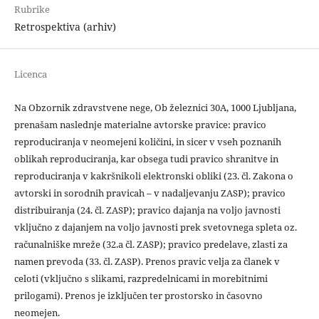
Rubrike
Retrospektiva (arhiv)
Licenca
Na Obzornik zdravstvene nege, Ob železnici 30A, 1000 Ljubljana,
prenašam naslednje materialne avtorske pravice: pravico
reproduciranja v neomejeni količini, in sicer v vseh poznanih
oblikah reproduciranja, kar obsega tudi pravico shranitve in
reproduciranja v kakršnikoli elektronski obliki (23. čl. Zakona o
avtorski in sorodnih pravicah – v nadaljevanju ZASP); pravico
distribuiranja (24. čl. ZASP); pravico dajanja na voljo javnosti
vključno z dajanjem na voljo javnosti prek svetovnega spleta oz.
računalniške mreže (32.a čl. ZASP); pravico predelave, zlasti za
namen prevoda (33. čl. ZASP). Prenos pravic velja za članek v
celoti (vključno s slikami, razpredelnicami in morebitnimi
prilogami). Prenos je izključen ter prostorsko in časovno
neomejen.