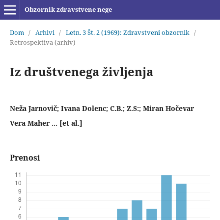
Obzornik zdravstvene nege
Dom
/
Arhivi
/
Letn. 3 Št. 2 (1969): Zdravstveni obzornik
/
Retrospektiva (arhiv)
Iz društvenega življenja
Neža Jarnovič; Ivana Dolenc; C.B.; Z.S:; Miran Hočevar
Vera Maher ... [et al.]
Prenosi