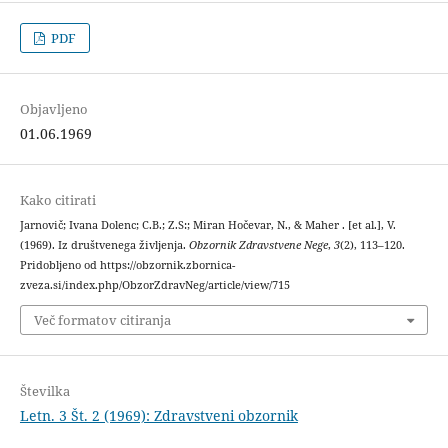
PDF
Objavljeno
01.06.1969
Kako citirati
Jarnovič; Ivana Dolenc; C.B.; Z.S:; Miran Hočevar, N., & Maher . [et al.], V.
(1969). Iz društvenega življenja.
Obzornik Zdravstvene Nege
,
3
(2), 113–120.
Pridobljeno od https://obzornik.zbornica-
zveza.si/index.php/ObzorZdravNeg/article/view/715
Več formatov citiranja
Številka
Letn. 3 Št. 2 (1969): Zdravstveni obzornik