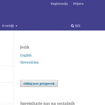
Registracija
Prijava
O reviji
Išči
Jezik
English
Slovenščina
Oddaj nov prispevek
Spremljajte nas na socialnih