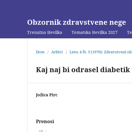
Obzornik zdravstvene nege
Trenutna številka
Tematska številka 2027
Te
Dom
/
Arhivi
/
Letn. 4 Št. 3 (1970): Zdravstveni o
Kaj naj bi odrasel diabetik
Jožica Pirc
Prenosi