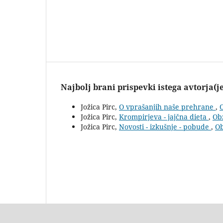
Najbolj brani prispevki istega avtorja(j
Jožica Pirc,
O vprašanjih naše prehrane
,
O
Jožica Pirc,
Krompirjeva - jajčna dieta
,
Obz
Jožica Pirc,
Novosti - izkušnje - pobude
,
Ob