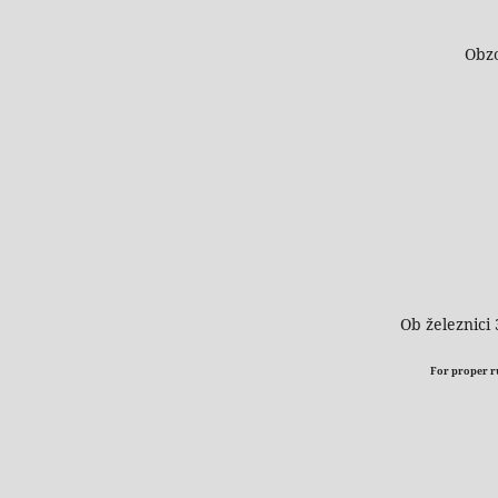
Obzo
Ob železnici 
For proper run