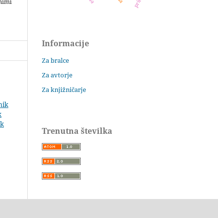
nimi
Informacije
Za bralce
Za avtorje
Za knjižničarje
nik
k
ik
Trenutna številka