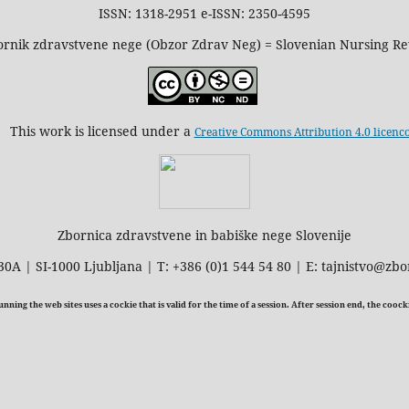
ISSN: 1318-2951 e-ISSN: 2350-4595
rnik zdravstvene nege (Obzor Zdrav Neg) = Slovenian Nursing R
This work is licensed under a
Creative Commons Attribution 4.0 licenc
Zbornica zdravstvene in babiške nege Slovenije
30A | SI-1000 Ljubljana | T: +386 (0)1 544 54 80 | E: tajnistvo@zbo
ning the web sites uses a cockie that is valid for the time of a session. After session end, the cooc