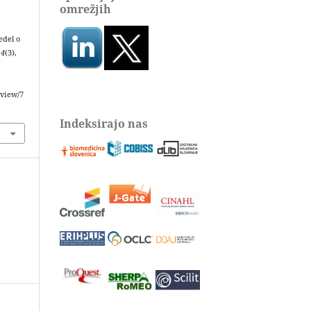
omrežjih
edel o
,
4
(3),
/view/7
Indeksirajo nas