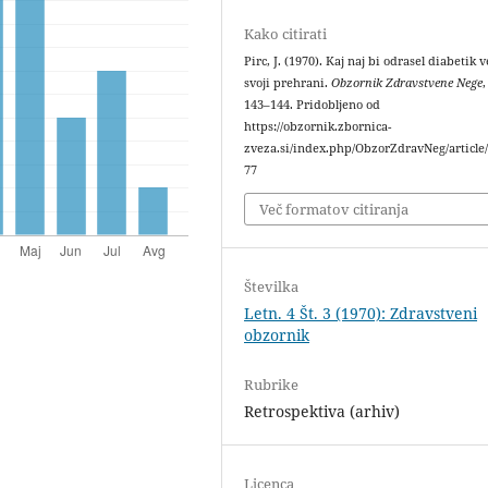
Kako citirati
Pirc, J. (1970). Kaj naj bi odrasel diabetik v
svoji prehrani.
Obzornik Zdravstvene Nege
143–144. Pridobljeno od
https://obzornik.zbornica-
zveza.si/index.php/ObzorZdravNeg/article
77
Več formatov citiranja
Številka
Letn. 4 Št. 3 (1970): Zdravstveni
obzornik
Rubrike
Retrospektiva (arhiv)
Licenca