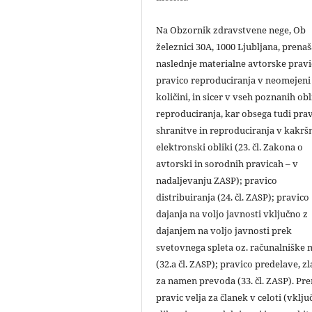
Na Obzornik zdravstvene nege, Ob
železnici 30A, 1000 Ljubljana, prena
naslednje materialne avtorske pravi
pravico reproduciranja v neomejeni
količini, in sicer v vseh poznanih ob
reproduciranja, kar obsega tudi pra
shranitve in reproduciranja v kakršn
elektronski obliki (23. čl. Zakona o
avtorski in sorodnih pravicah – v
nadaljevanju ZASP); pravico
distribuiranja (24. čl. ZASP); pravico
dajanja na voljo javnosti vključno z
dajanjem na voljo javnosti prek
svetovnega spleta oz. računalniške
(32.a čl. ZASP); pravico predelave, zl
za namen prevoda (33. čl. ZASP). Pr
pravic velja za članek v celoti (vklju