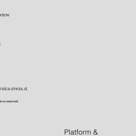
eview
o
rnica-zveza.si
kie is removed.