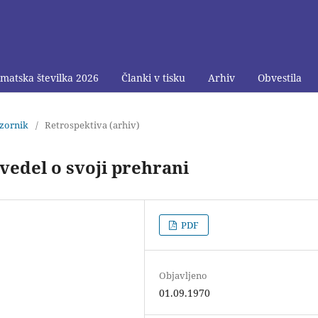
matska številka 2026
Članki v tisku
Arhiv
Obvestila
bzornik
/
Retrospektiva (arhiv)
 vedel o svoji prehrani
PDF
Objavljeno
01.09.1970