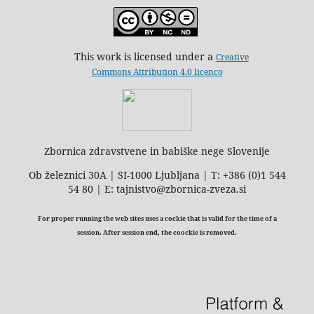
This work is licensed under a
Creative
Commons Attribution 4.0 licenco
Zbornica zdravstvene in babiške nege Slovenije
Ob železnici 30A | SI-1000 Ljubljana | T: +386 (0)1 544
54 80 | E: tajnistvo@zbornica-zveza.si
For proper running the web sites uses a cockie that is valid for the time of a
session. After session end, the coockie is removed.