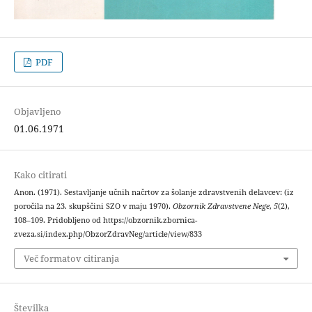
PDF
Objavljeno
01.06.1971
Kako citirati
Anon. (1971). Sestavljanje učnih načrtov za šolanje zdravstvenih delavcev: (iz
poročila na 23. skupščini SZO v maju 1970).
Obzornik Zdravstvene Nege
,
5
(2),
108–109. Pridobljeno od https://obzornik.zbornica-
zveza.si/index.php/ObzorZdravNeg/article/view/833
Več formatov citiranja
Številka