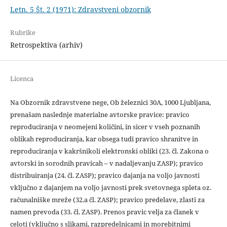
Letn. 5 Št. 2 (1971): Zdravstveni obzornik
Rubrike
Retrospektiva (arhiv)
Licenca
Na Obzornik zdravstvene nege, Ob železnici 30A, 1000 Ljubljana,
prenašam naslednje materialne avtorske pravice: pravico
reproduciranja v neomejeni količini, in sicer v vseh poznanih
oblikah reproduciranja, kar obsega tudi pravico shranitve in
reproduciranja v kakršnikoli elektronski obliki (23. čl. Zakona o
avtorski in sorodnih pravicah – v nadaljevanju ZASP); pravico
distribuiranja (24. čl. ZASP); pravico dajanja na voljo javnosti
vključno z dajanjem na voljo javnosti prek svetovnega spleta oz.
računalniške mreže (32.a čl. ZASP); pravico predelave, zlasti za
namen prevoda (33. čl. ZASP). Prenos pravic velja za članek v
celoti (vključno s slikami, razpredelnicami in morebitnimi