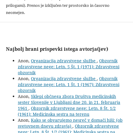
prilogami). Prenos je izključen ter prostorsko in časovno
neomejen.
Najbolj brani prispevki istega avtorja(jev)
Anon,
Organizacija zdravstvene službe
,
Obzornik
zdravstvene nege: Letn. 5 Št. 1 (1971): Zdravstveni
obzornik
Anon,
Organizacija zdravstvene službe
,
Obzornik
zdravstvene nege: Letn. 1 Št. 1 (1967): Zdravstveni
obzornik
Anon,
Sklepi občnega zbora Društva medicinskih
sester Slovenije v Ljubljani dne 20. in 21. februarja
1961
,
Obzornik zdravstvene nege: Letn. 8 Št. 1/2
(1961): Medicinska sestra na terenu
Anon,
Kako se obvarujemo nesreč v domači hiši: (ob
svetovnem dnevu zdravja)
,
Obzornik zdravstvene
nege: Letn. 8 Št. 1/2 (1961): Medicinska sestra na