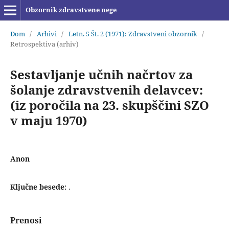
Obzornik zdravstvene nege
Dom
/
Arhivi
/
Letn. 5 Št. 2 (1971): Zdravstveni obzornik
/
Retrospektiva (arhiv)
Sestavljanje učnih načrtov za
šolanje zdravstvenih delavcev:
(iz poročila na 23. skupščini SZO
v maju 1970)
Anon
Ključne besede:
.
Prenosi