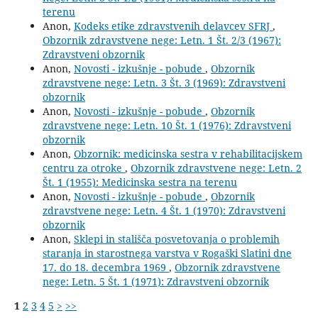
terenu
Anon,
Kodeks etike zdravstvenih delavcev SFRJ
,
Obzornik zdravstvene nege: Letn. 1 Št. 2/3 (1967):
Zdravstveni obzornik
Anon,
Novosti - izkušnje - pobude
,
Obzornik
zdravstvene nege: Letn. 3 Št. 3 (1969): Zdravstveni
obzornik
Anon,
Novosti - izkušnje - pobude
,
Obzornik
zdravstvene nege: Letn. 10 Št. 1 (1976): Zdravstveni
obzornik
Anon,
Obzornik: medicinska sestra v rehabilitacijskem
centru za otroke
,
Obzornik zdravstvene nege: Letn. 2
Št. 1 (1955): Medicinska sestra na terenu
Anon,
Novosti - izkušnje - pobude
,
Obzornik
zdravstvene nege: Letn. 4 Št. 1 (1970): Zdravstveni
obzornik
Anon,
Sklepi in stališča posvetovanja o problemih
staranja in starostnega varstva v Rogaški Slatini dne
17. do 18. decembra 1969
,
Obzornik zdravstvene
nege: Letn. 5 Št. 1 (1971): Zdravstveni obzornik
1
2
3
4
5
>
>>