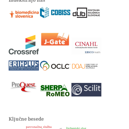
Indeksirajo nas
Ključne besede
patronažna služba
življenjski slog