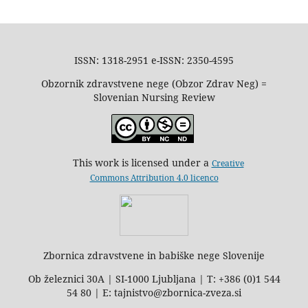
ISSN: 1318-2951 e-ISSN: 2350-4595
Obzornik zdravstvene nege (Obzor Zdrav Neg) =
Slovenian Nursing Review
This work is licensed under a
Creative
Commons Attribution 4.0 licenco
Zbornica zdravstvene in babiške nege Slovenije
Ob železnici 30A | SI-1000 Ljubljana | T: +386 (0)1 544
54 80 | E: tajnistvo@zbornica-zveza.si