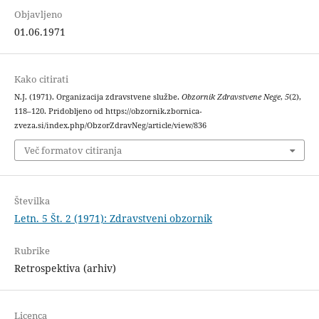
Objavljeno
01.06.1971
Kako citirati
N.J. (1971). Organizacija zdravstvene službe.
Obzornik Zdravstvene Nege
,
5
(2),
118–120. Pridobljeno od https://obzornik.zbornica-
zveza.si/index.php/ObzorZdravNeg/article/view/836
Več formatov citiranja
Številka
Letn. 5 Št. 2 (1971): Zdravstveni obzornik
Rubrike
Retrospektiva (arhiv)
Licenca