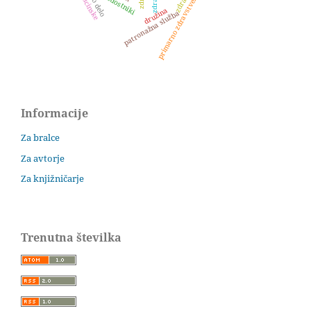
primarno zdravstveno varstvo
mladostniki
družina
patronažna služba
Informacije
Za bralce
Za avtorje
Za knjižničarje
Trenutna številka