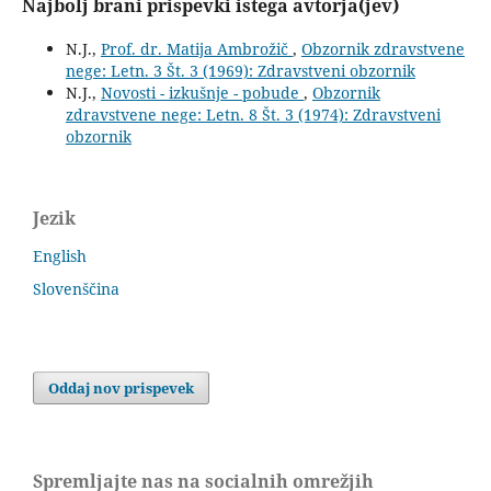
Najbolj brani prispevki istega avtorja(jev)
N.J.,
Prof. dr. Matija Ambrožič
,
Obzornik zdravstvene
nege: Letn. 3 Št. 3 (1969): Zdravstveni obzornik
N.J.,
Novosti - izkušnje - pobude
,
Obzornik
zdravstvene nege: Letn. 8 Št. 3 (1974): Zdravstveni
obzornik
Jezik
English
Slovenščina
Oddaj nov prispevek
Spremljajte nas na socialnih omrežjih