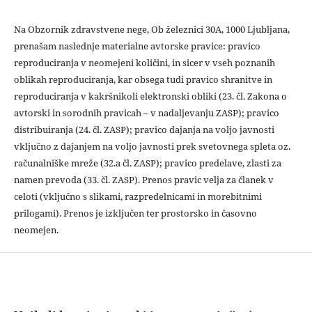
Na Obzornik zdravstvene nege, Ob železnici 30A, 1000 Ljubljana,
prenašam naslednje materialne avtorske pravice: pravico
reproduciranja v neomejeni količini, in sicer v vseh poznanih
oblikah reproduciranja, kar obsega tudi pravico shranitve in
reproduciranja v kakršnikoli elektronski obliki (23. čl. Zakona o
avtorski in sorodnih pravicah – v nadaljevanju ZASP); pravico
distribuiranja (24. čl. ZASP); pravico dajanja na voljo javnosti
vključno z dajanjem na voljo javnosti prek svetovnega spleta oz.
računalniške mreže (32.a čl. ZASP); pravico predelave, zlasti za
namen prevoda (33. čl. ZASP). Prenos pravic velja za članek v
celoti (vključno s slikami, razpredelnicami in morebitnimi
prilogami). Prenos je izključen ter prostorsko in časovno
neomejen.