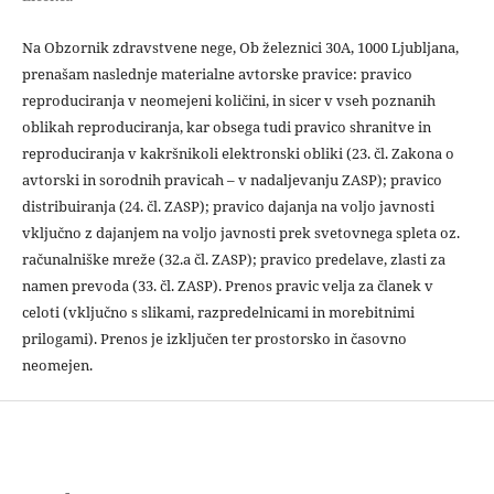
Na Obzornik zdravstvene nege, Ob železnici 30A, 1000 Ljubljana,
prenašam naslednje materialne avtorske pravice: pravico
reproduciranja v neomejeni količini, in sicer v vseh poznanih
oblikah reproduciranja, kar obsega tudi pravico shranitve in
reproduciranja v kakršnikoli elektronski obliki (23. čl. Zakona o
avtorski in sorodnih pravicah – v nadaljevanju ZASP); pravico
distribuiranja (24. čl. ZASP); pravico dajanja na voljo javnosti
vključno z dajanjem na voljo javnosti prek svetovnega spleta oz.
računalniške mreže (32.a čl. ZASP); pravico predelave, zlasti za
namen prevoda (33. čl. ZASP). Prenos pravic velja za članek v
celoti (vključno s slikami, razpredelnicami in morebitnimi
prilogami). Prenos je izključen ter prostorsko in časovno
neomejen.