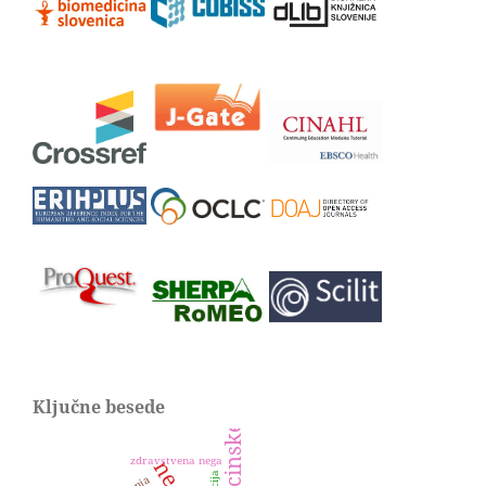
Ključne besede
zdravstvena nega