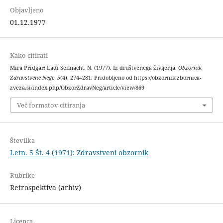
Objavljeno
01.12.1977
Kako citirati
Mira Pridgar; Ladi Seilnacht, N. (1977). Iz društvenega življenja.
Obzornik
Zdravstvene Nege
,
5
(4), 274–281. Pridobljeno od https://obzornik.zbornica-
zveza.si/index.php/ObzorZdravNeg/article/view/869
Več formatov citiranja
Številka
Letn. 5 Št. 4 (1971): Zdravstveni obzornik
Rubrike
Retrospektiva (arhiv)
Licenca