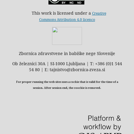
This work is licensed under a
Creative
Commons Attribution 4.0 licenco
Zbornica zdravstvene in babiške nege Slovenije
Ob železnici 30A | SI-1000 Ljubljana | T: +386 (0)1 544
54 80 | E: tajnistvo@zbornica-zveza.si
For proper running the web sites uses a cockie that is valid for the time of a
session. After session end, the coockie is removed.