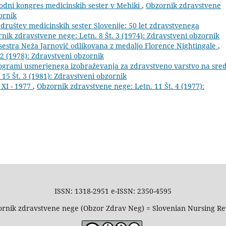
odni kongres medicinskih sester v Mehiki
,
Obzornik zdravstvene
ornik
 društev medicinskih sester Slovenije: 50 let zdravstvenega
nik zdravstvene nege: Letn. 8 Št. 3 (1974): Zdravstveni obzornik
sestra Neža Jarnovič odlikovana z medaljo Florence Nightingale
,
/2 (1978): Zdravstveni obzornik
rogrami usmerjenega izobraževanja za zdravstveno varstvo na sred
15 Št. 3 (1981): Zdravstveni obzornik
 XI - 1977
,
Obzornik zdravstvene nege: Letn. 11 Št. 4 (1977):
ISSN: 1318-2951 e-ISSN: 2350-4595
rnik zdravstvene nege (Obzor Zdrav Neg) = Slovenian Nursing R