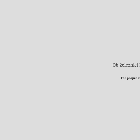
Ob železnici 
For proper run