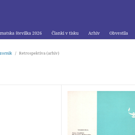
matska številka 2026
Članki v tisku
Arhiv
Obvestila
bzornik
/
Retrospektiva (arhiv)