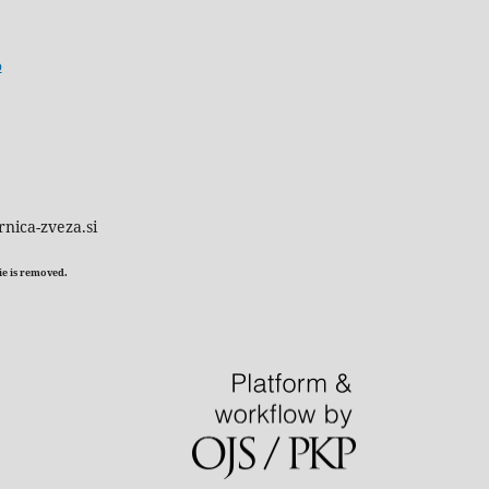
o
rnica-zveza.si
kie is removed.