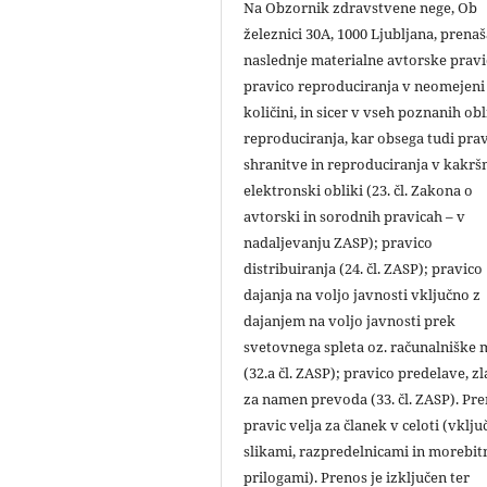
Na Obzornik zdravstvene nege, Ob
železnici 30A, 1000 Ljubljana, prena
naslednje materialne avtorske pravi
pravico reproduciranja v neomejeni
količini, in sicer v vseh poznanih ob
reproduciranja, kar obsega tudi pra
shranitve in reproduciranja v kakršn
elektronski obliki (23. čl. Zakona o
avtorski in sorodnih pravicah – v
nadaljevanju ZASP); pravico
distribuiranja (24. čl. ZASP); pravico
dajanja na voljo javnosti vključno z
dajanjem na voljo javnosti prek
svetovnega spleta oz. računalniške
(32.a čl. ZASP); pravico predelave, zl
za namen prevoda (33. čl. ZASP). Pr
pravic velja za članek v celoti (vklju
slikami, razpredelnicami in morebit
prilogami). Prenos je izključen ter