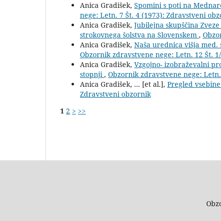
Anica Gradišek,
Spomini s poti na Mednar
nege: Letn. 7 Št. 4 (1973): Zdravstveni obz
Anica Gradišek,
Jubilejna skupščina Zveze
strokovnega šolstva na Slovenskem
,
Obzor
Anica Gradišek,
Naša urednica višja med. 
Obzornik zdravstvene nege: Letn. 12 Št. 1
Anica Gradišek,
Vzgojno- izobraževalni p
stopnji
,
Obzornik zdravstvene nege: Letn. 
Anica Gradišek, ... [et al.],
Pregled vsebine
Zdravstveni obzornik
1
2
>
>>
Obzo