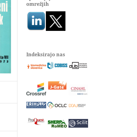
omrežjih
Indeksirajo nas