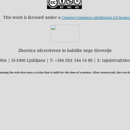
This work is licensed under a
Creative Commons Attribution 4.0 licenc
Zbornica zdravstvene in babiške nege Slovenije
30A | SI-1000 Ljubljana | T: +386 (0)1 544 54 80 | E: tajnistvo@zbo
ning the web sites uses a cockie that is valid for the time of a session. After session end, the cooc