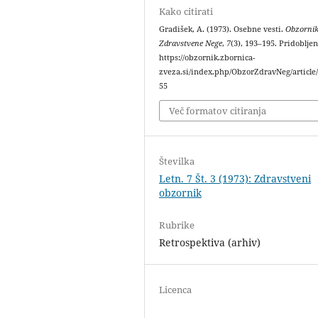
Kako citirati
Gradišek, A. (1973). Osebne vesti.
Obzorni
Zdravstvene Nege
,
7
(3), 193–195. Pridoblje
https://obzornik.zbornica-
zveza.si/index.php/ObzorZdravNeg/article
55
Več formatov citiranja
Številka
Letn. 7 Št. 3 (1973): Zdravstveni
obzornik
Rubrike
Retrospektiva (arhiv)
Licenca