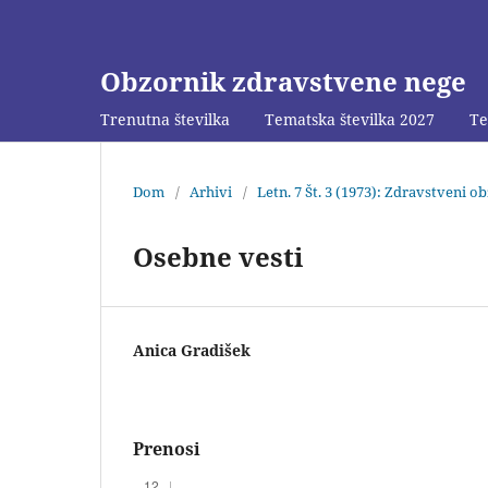
Obzornik zdravstvene nege
Trenutna številka
Tematska številka 2027
Te
Dom
/
Arhivi
/
Letn. 7 Št. 3 (1973): Zdravstveni o
Osebne vesti
Anica Gradišek
Prenosi