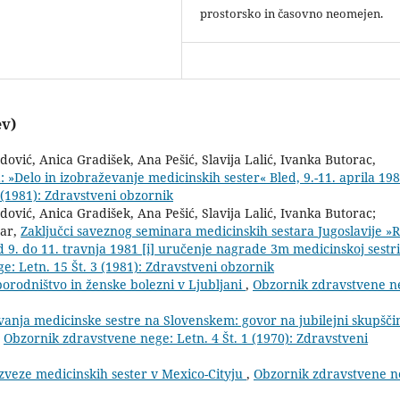
prostorsko in časovno neomejen.
ev)
ović, Anica Gradišek, Ana Pešić, Slavija Lalić, Ivanka Butorac,
 »Delo in izobraževanje medicinskih sester« Bled, 9.-11. aprila 19
 (1981): Zdravstveni obzornik
ović, Anica Gradišek, Ana Pešić, Slavija Lalić, Ivanka Butorac;
nar,
Zaključci saveznog seminara medicinskih sestara Jugoslavije »R
 9. do 11. travnja 1981 [i] uručenje nagrade 3m medicinskoj sestri
: Letn. 15 Št. 3 (1981): Zdravstveni obzornik
 porodništvo in ženske bolezni v Ljubljani
,
Obzornik zdravstvene n
ovanja medicinske sestre na Slovenskem: govor na jubilejni skupšči
,
Obzornik zdravstvene nege: Letn. 4 Št. 1 (1970): Zdravstveni
veze medicinskih sester v Mexico-Cityju
,
Obzornik zdravstvene n