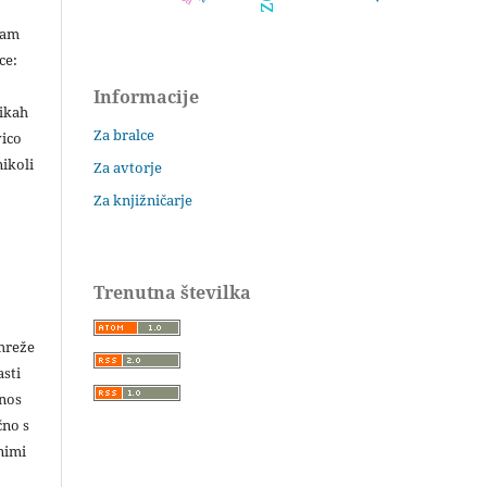
šam
ce:
Informacije
likah
Za bralce
vico
ikoli
Za avtorje
Za knjižničarje
Trenutna številka
 mreže
asti
enos
čno s
nimi