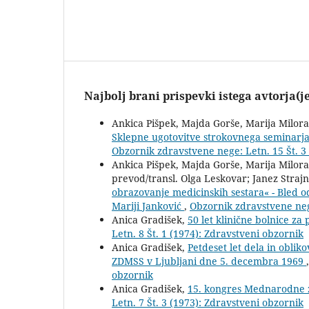
Najbolj brani prispevki istega avtorja(j
Ankica Pišpek, Majda Gorše, Marija Milorad
Sklepne ugotovitve strokovnega seminarja:
Obzornik zdravstvene nege: Letn. 15 Št. 3
Ankica Pišpek, Majda Gorše, Marija Milorad
prevod/transl. Olga Leskovar; Janez Straj
obrazovanje medicinskih sestara« - Bled od
Mariji Janković
,
Obzornik zdravstvene nege
Anica Gradišek,
50 let klinične bolnice za
Letn. 8 Št. 1 (1974): Zdravstveni obzornik
Anica Gradišek,
Petdeset let dela in oblik
ZDMSS v Ljubljani dne 5. decembra 1969
obzornik
Anica Gradišek,
15. kongres Mednarodne z
Letn. 7 Št. 3 (1973): Zdravstveni obzornik