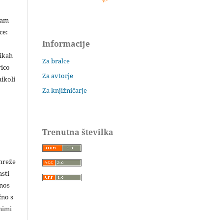
šam
ce:
Informacije
likah
Za bralce
vico
Za avtorje
ikoli
Za knjižničarje
Trenutna številka
 mreže
asti
enos
čno s
nimi