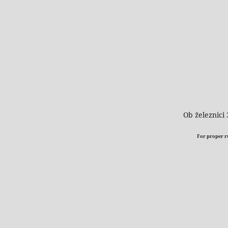
Ob železnici 
For proper run