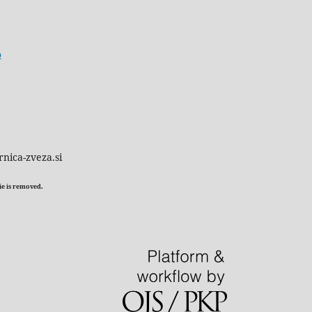
o
rnica-zveza.si
kie is removed.