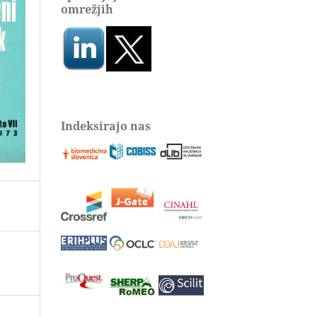
omrežjih
Indeksirajo nas