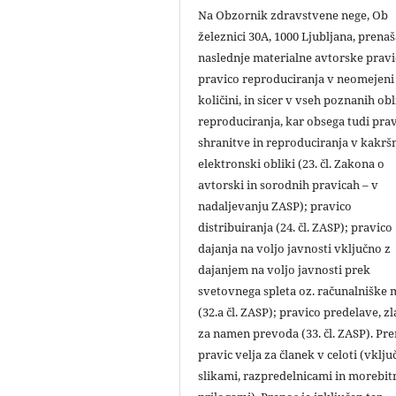
Na Obzornik zdravstvene nege, Ob
železnici 30A, 1000 Ljubljana, prena
naslednje materialne avtorske pravi
pravico reproduciranja v neomejeni
količini, in sicer v vseh poznanih ob
reproduciranja, kar obsega tudi pra
shranitve in reproduciranja v kakršn
elektronski obliki (23. čl. Zakona o
avtorski in sorodnih pravicah – v
nadaljevanju ZASP); pravico
distribuiranja (24. čl. ZASP); pravico
dajanja na voljo javnosti vključno z
dajanjem na voljo javnosti prek
svetovnega spleta oz. računalniške
(32.a čl. ZASP); pravico predelave, zl
za namen prevoda (33. čl. ZASP). Pr
pravic velja za članek v celoti (vklju
slikami, razpredelnicami in morebit