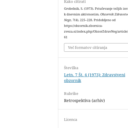
Kako citirati
Grobelnik, S. (1973). Priučevanje težjih in
k dnevnim aktivnostim.
Obzornik Zdravstv
Nege
,
7
(4), 225–228. Pridobljeno od
https://obzornik.zbornica-
zveza.si/index.php/ObzorZdravNeg/article
61
Več formatov citiranja
Številka
Letn. 7 Št. 4 (1973): Zdravstveni
obzornik
Rubrike
Retrospektiva (arhiv)
Licenca