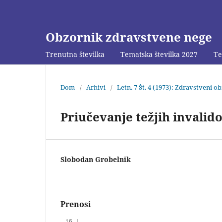
Obzornik zdravstvene nege
Trenutna številka
Tematska številka 2027
Te
Dom
/
Arhivi
/
Letn. 7 Št. 4 (1973): Zdravstveni o
Priučevanje težjih invali
Slobodan Grobelnik
Prenosi