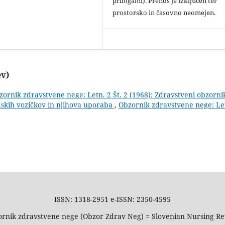
prilogami). Prenos je izključen ter
prostorsko in časovno neomejen.
ev)
zornik zdravstvene nege: Letn. 2 Št. 2 (1968): Zdravstveni obzorni
dskih vozičkov in njihova uporaba
,
Obzornik zdravstvene nege: Le
ISSN: 1318-2951 e-ISSN: 2350-4595
rnik zdravstvene nege (Obzor Zdrav Neg) = Slovenian Nursing R