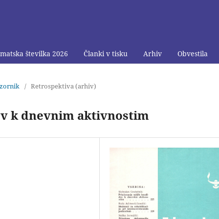
matska številka 2026
Članki v tisku
Arhiv
Obvestila
bzornik
/
Retrospektiva (arhiv)
dov k dnevnim aktivnostim