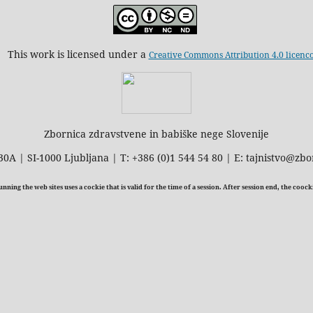
This work is licensed under a
Creative Commons Attribution 4.0 licenc
Zbornica zdravstvene in babiške nege Slovenije
30A | SI-1000 Ljubljana | T: +386 (0)1 544 54 80 | E: tajnistvo@zbo
ning the web sites uses a cockie that is valid for the time of a session. After session end, the cooc