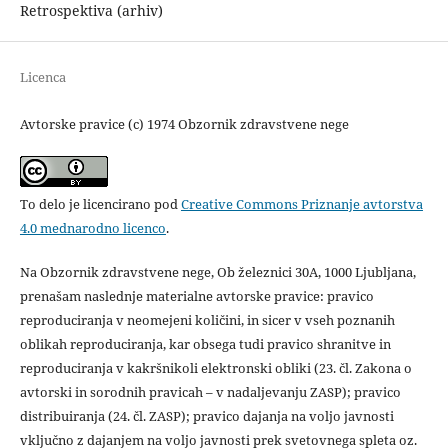
Retrospektiva (arhiv)
Licenca
Avtorske pravice (c) 1974 Obzornik zdravstvene nege
To delo je licencirano pod
Creative Commons Priznanje avtorstva
4.0 mednarodno licenco
.
Na Obzornik zdravstvene nege, Ob železnici 30A, 1000 Ljubljana,
prenašam naslednje materialne avtorske pravice: pravico
reproduciranja v neomejeni količini, in sicer v vseh poznanih
oblikah reproduciranja, kar obsega tudi pravico shranitve in
reproduciranja v kakršnikoli elektronski obliki (23. čl. Zakona o
avtorski in sorodnih pravicah – v nadaljevanju ZASP); pravico
distribuiranja (24. čl. ZASP); pravico dajanja na voljo javnosti
vključno z dajanjem na voljo javnosti prek svetovnega spleta oz.