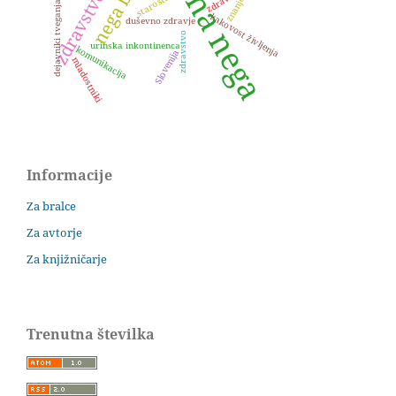
starostniki
znanje
dejavniki tveganja
kakovost življenja
duševno zdravje
zdravstvo
urinska inkontinenca
komunikacija
Slovenija
mladostniki
Informacije
Za bralce
Za avtorje
Za knjižničarje
Trenutna številka