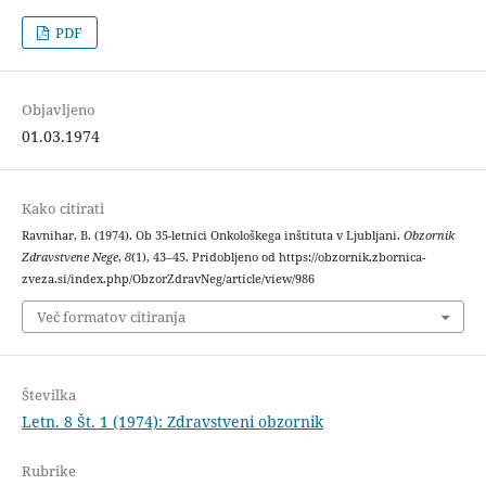
PDF
Objavljeno
01.03.1974
Kako citirati
Ravnihar, B. (1974). Ob 35-letnici Onkološkega inštituta v Ljubljani.
Obzornik
Zdravstvene Nege
,
8
(1), 43–45. Pridobljeno od https://obzornik.zbornica-
zveza.si/index.php/ObzorZdravNeg/article/view/986
Več formatov citiranja
Številka
Letn. 8 Št. 1 (1974): Zdravstveni obzornik
Rubrike