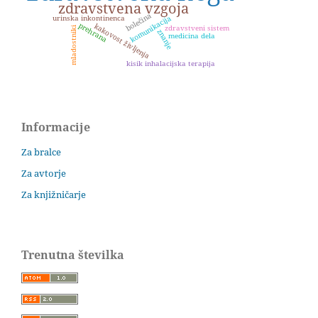
zdravstvena vzgoja
bolečina
urinska inkontinenca
komunikacija
prehrana
kakovost življenja
zdravstveni sistem
mladostniki
znanje
medicina dela
kisik inhalacijska terapija
Informacije
Za bralce
Za avtorje
Za knjižničarje
Trenutna številka