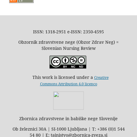
ISSN: 1318-2951 e-ISSN: 2350-4595
Obzornik zdravstvene nege (Obzor Zdrav Neg) =
Slovenian Nursing Review
This work is licensed under a
Creative
Commons Attribution 4.0 licenco
Zbornica zdravstvene in babiške nege Slovenije
Ob železnici 30A | SI-1000 Ljubljana | T: +386 (0)1 544
54 80 | E: tajnistvo@zbornica-zveza.si