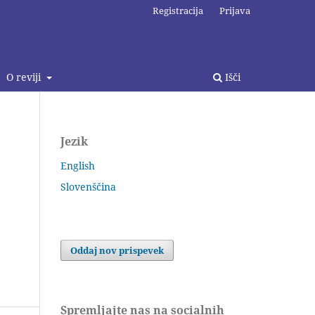
Registracija
Prijava
O reviji
Išči
Jezik
English
Slovenščina
Oddaj nov prispevek
Spremljajte nas na socialnih