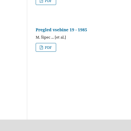
PDF
Pregled vsebine 19 - 1985
M. Šipec ... [et al.]
PDF