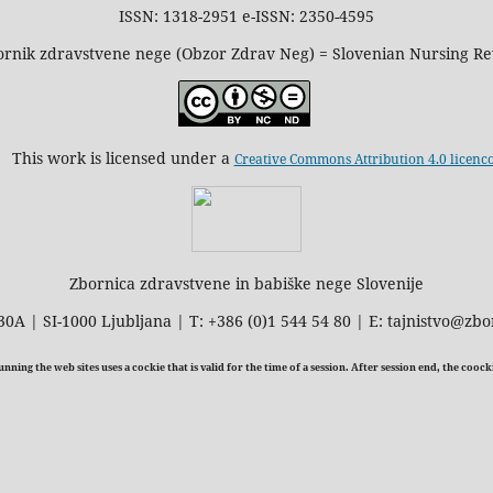
ISSN: 1318-2951 e-ISSN: 2350-4595
rnik zdravstvene nege (Obzor Zdrav Neg) = Slovenian Nursing R
This work is licensed under a
Creative Commons Attribution 4.0 licenc
Zbornica zdravstvene in babiške nege Slovenije
30A | SI-1000 Ljubljana | T: +386 (0)1 544 54 80 | E: tajnistvo@zbo
ning the web sites uses a cockie that is valid for the time of a session. After session end, the cooc