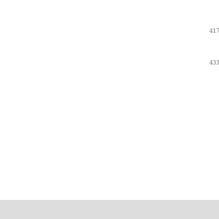
417
433