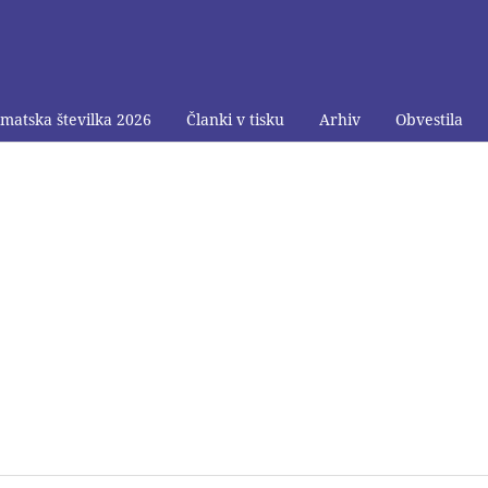
matska številka 2026
Članki v tisku
Arhiv
Obvestila