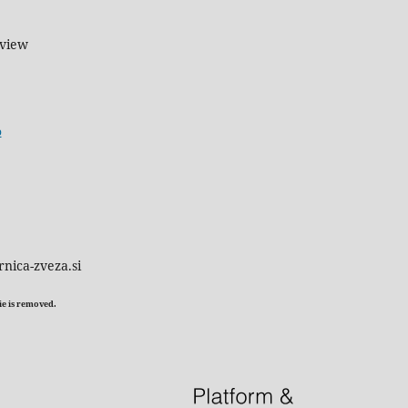
eview
o
rnica-zveza.si
kie is removed.