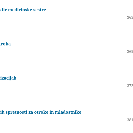
klic medicinske sestre
363
troka
369
izacijah
372
h spretnosti za otroke in mladostnike
381