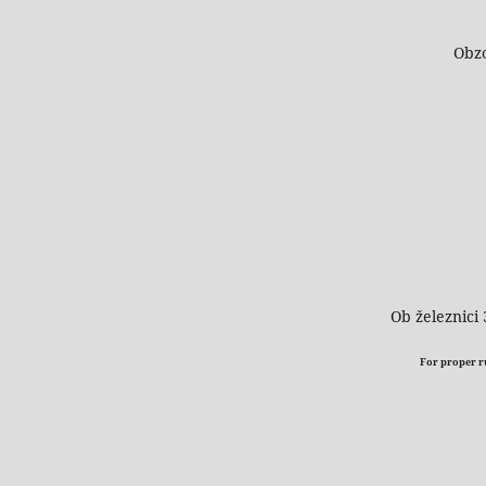
Obzo
Ob železnici 
For proper run