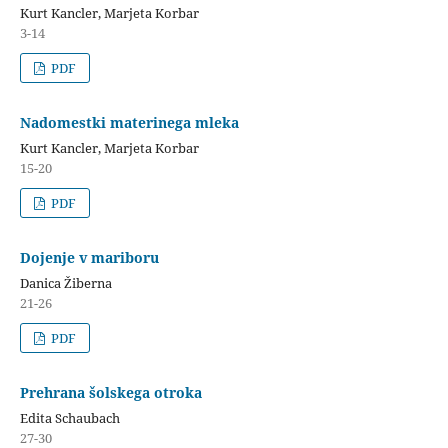
Kurt Kancler, Marjeta Korbar
3-14
PDF
Nadomestki materinega mleka
Kurt Kancler, Marjeta Korbar
15-20
PDF
Dojenje v mariboru
Danica Žiberna
21-26
PDF
Prehrana šolskega otroka
Edita Schaubach
27-30