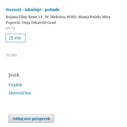
Novosti - izkušnje - pobude
Bojana Filej; Rene 1 F. W. Diekstra, WHO; Manja Pašek; Mira
Popovič; Onja Tekavčič-Grad
63-73
PDF
75-103
Jezik
English
Slovenščina
Oddaj nov prispevek