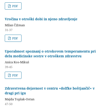
PDF
Vročina v otroški dobi in njeno zdravljenje
Milan Čižman
31-37
PDF
Uporabnost spoznanj o otrokovem temperamentu pri
delu medicinske sestre v otroškem zdravstvu
Anica Kos-Mikuš
39-45
PDF
Zdravstvena dejavnost v centru »dolfke boštjančič« v
dragi pri igu
Majda Toplak-Ostan
47-50