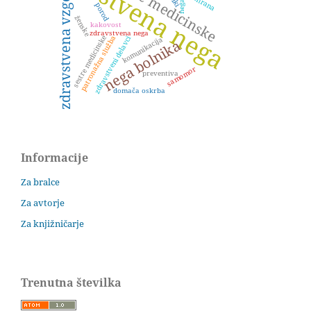
zdravstvena nega
sestre medicinske
zdravstvena vzgoja
prehrana
porod
ženske
kakovost
zdravstvena nega
sestre medicinske
zdravstveni delavci
patronažna služba
komunikacija
nega bolnika
samomor
preventiva
domača oskrba
Informacije
Za bralce
Za avtorje
Za knjižničarje
Trenutna številka