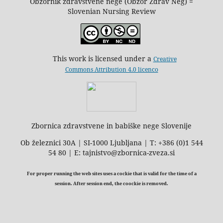
Obzornik zdravstvene nege (Obzor Zdrav Neg) =
Slovenian Nursing Review
This work is licensed under a
Creative
Commons Attribution 4.0 licenco
Zbornica zdravstvene in babiške nege Slovenije
Ob železnici 30A | SI-1000 Ljubljana | T: +386 (0)1 544
54 80 | E: tajnistvo@zbornica-zveza.si
For proper running the web sites uses a cockie that is valid for the time of a
session. After session end, the coockie is removed.