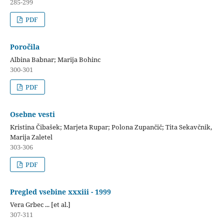
285-299
PDF
Poročila
Albina Babnar; Marija Bohinc
300-301
PDF
Osebne vesti
Kristina Čibašek; Marjeta Rupar; Polona Zupančič; Tita Sekavčnik,
Marija Zaletel
303-306
PDF
Pregled vsebine xxxiii - 1999
Vera Grbec ... [et al.]
307-311