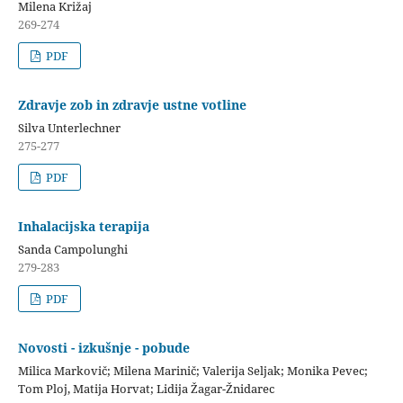
Milena Križaj
269-274
PDF
Zdravje zob in zdravje ustne votline
Silva Unterlechner
275-277
PDF
Inhalacijska terapija
Sanda Campolunghi
279-283
PDF
Novosti - izkušnje - pobude
Milica Markovič; Milena Marinič; Valerija Seljak; Monika Pevec;
Tom Ploj, Matija Horvat; Lidija Žagar-Žnidarec