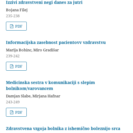
Izzivi zdravstveni negi danes za jutri
Bojana Filej
235-238
PDF
Informacijska zasebnost pacientovv vzdravstvu
Marija Bohinc, Miro Gradišar
239-242
PDF
Medicinska sestra v komunikaciji s slepim
bolnikom/varovancem
Damjan Slabe, Mirjana Hafnar
243-249
PDF
Zdravstvena vzgoja bolnika z ishemično boleznijo srca