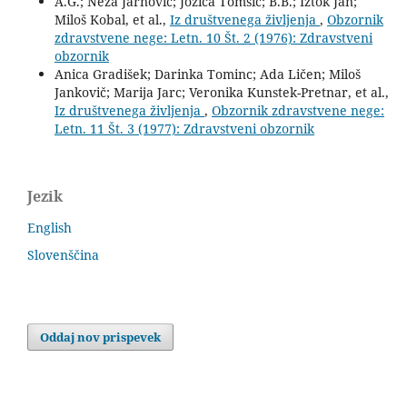
A.G.; Neža Jarnovič; Jožica Tomšič; B.B.; Iztok Jan;
Miloš Kobal, et al.,
Iz društvenega življenja
,
Obzornik
zdravstvene nege: Letn. 10 Št. 2 (1976): Zdravstveni
obzornik
Anica Gradišek; Darinka Tominc; Ada Ličen; Miloš
Jankovič; Marija Jarc; Veronika Kunstek-Pretnar, et al.,
Iz društvenega življenja
,
Obzornik zdravstvene nege:
Letn. 11 Št. 3 (1977): Zdravstveni obzornik
Jezik
English
Slovenščina
Oddaj nov prispevek