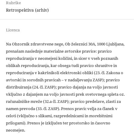
Rubrike
Retrospektiva (arhiv)
Licenca
Na Obzornik zdravstvene nege, Ob železnici 30A, 1000 Ljubljana,
prenašam naslednje materialne avtorske pravice: pravico
reproduciranja v neomejeni količini, in sicer v vseh poznanih
oblikah reproduciranja, kar obsega tudi pravico shranitve in
reproduciranja v kakršnikoli elektronski obliki (23. čl. Zakona o
avtorski in sorodnih pravicah – v nadaljevanju ZASP); pravico
distribuiranja (24. čl. ZASP); pravico dajanja na voljo javnosti
vključno z dajanjem na voljo javnosti prek svetovnega spleta oz.
računalniške mreže (32.a čl. ZASP); pravico predelave, zlasti za
namen prevoda (33. čl. ZASP). Prenos pravic velja za članek v
celoti (vključno s slikami, razpredelnicami in morebitnimi
prilogami). Prenos je izključen ter prostorsko in časovno
neomejen.