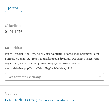
PDF
Objavljeno
01.01.1976
Kako citirati
Jožica Tomšič; Dina Urbančič; Marjana Zurunić-Borec; Igor Križman; Peter
Borisov, N., & al., et. (1976). Iz društvenega življenja.
Obzornik Zdravstvene
Nege
,
10
(1), 67–80. Pridobljeno od https://obzornik.zbornica-
zveza.si/index.php/ObzorZdravNeg/article/view/1118
Več formatov citiranja
Številka
Letn. 10 Št. 1 (1976): Zdravstveni obzornik