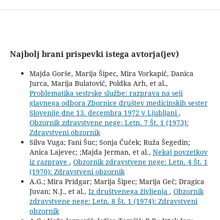
Najbolj brani prispevki istega avtorja(jev)
Majda Gorše, Marija Šipec, Mira Vorkapič, Danica
Jurca, Marija Bulatovič, Poldka Arh, et al.,
Problematika sestrske službe: razprava na seji
glavnega odbora Zbornice društev medicinskih sester
Slovenije dne 13. decembra 1972 v Ljubljani
,
Obzornik zdravstvene nege: Letn. 7 Št. 1 (1973):
Zdravstveni obzornik
Silva Vuga; Fani Šuc; Sonja Čuček; Ruža Šegedin;
Anica Lajevec; ;Majda Jerman, et al.,
Nekaj povzetkov
iz razprave
,
Obzornik zdravstvene nege: Letn. 4 Št. 1
(1970): Zdravstveni obzornik
A.G.; Mira Pridgar; Marija Šipec; Marija Geč; Dragica
Juvan; N.J., et al.,
Iz društvenega življenja
,
Obzornik
zdravstvene nege: Letn. 8 Št. 1 (1974): Zdravstveni
obzornik