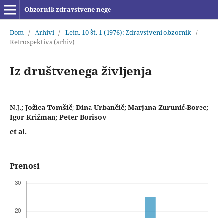
Obzornik zdravstvene nege
Dom
/
Arhivi
/
Letn. 10 Št. 1 (1976): Zdravstveni obzornik
/
Retrospektiva (arhiv)
Iz društvenega življenja
N.J.; Jožica Tomšič; Dina Urbančič; Marjana Zurunić-Borec;
Igor Križman; Peter Borisov
et al.
Prenosi