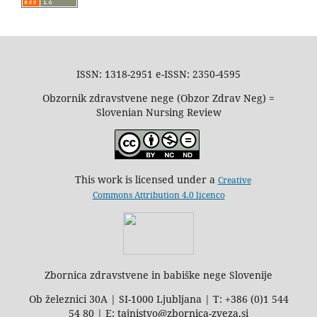
ISSN: 1318-2951 e-ISSN: 2350-4595
Obzornik zdravstvene nege (Obzor Zdrav Neg) =
Slovenian Nursing Review
This work is licensed under a
Creative
Commons Attribution 4.0 licenco
Zbornica zdravstvene in babiške nege Slovenije
Ob železnici 30A | SI-1000 Ljubljana | T: +386 (0)1 544
54 80 | E: tajnistvo@zbornica-zveza.si