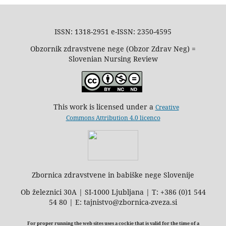
ISSN: 1318-2951 e-ISSN: 2350-4595
Obzornik zdravstvene nege (Obzor Zdrav Neg) =
Slovenian Nursing Review
This work is licensed under a
Creative
Commons Attribution 4.0 licenco
Zbornica zdravstvene in babiške nege Slovenije
Ob železnici 30A | SI-1000 Ljubljana | T: +386 (0)1 544
54 80 | E: tajnistvo@zbornica-zveza.si
For proper running the web sites uses a cockie that is valid for the time of a