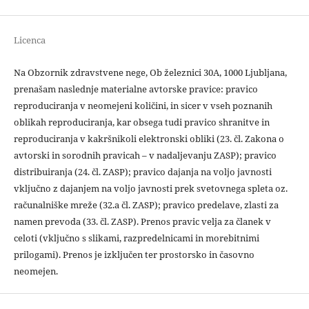
Licenca
Na Obzornik zdravstvene nege, Ob železnici 30A, 1000 Ljubljana,
prenašam naslednje materialne avtorske pravice: pravico
reproduciranja v neomejeni količini, in sicer v vseh poznanih
oblikah reproduciranja, kar obsega tudi pravico shranitve in
reproduciranja v kakršnikoli elektronski obliki (23. čl. Zakona o
avtorski in sorodnih pravicah – v nadaljevanju ZASP); pravico
distribuiranja (24. čl. ZASP); pravico dajanja na voljo javnosti
vključno z dajanjem na voljo javnosti prek svetovnega spleta oz.
računalniške mreže (32.a čl. ZASP); pravico predelave, zlasti za
namen prevoda (33. čl. ZASP). Prenos pravic velja za članek v
celoti (vključno s slikami, razpredelnicami in morebitnimi
prilogami). Prenos je izključen ter prostorsko in časovno
neomejen.