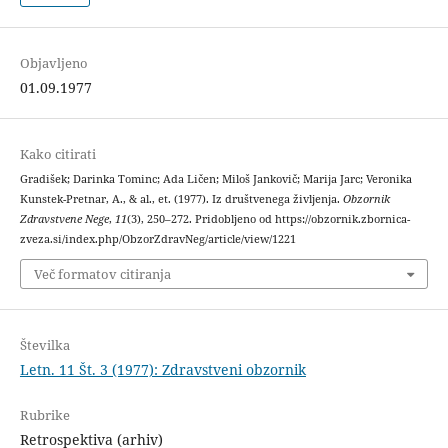
Objavljeno
01.09.1977
Kako citirati
Gradišek; Darinka Tominc; Ada Ličen; Miloš Jankovič; Marija Jarc; Veronika
Kunstek-Pretnar, A., & al., et. (1977). Iz društvenega življenja.
Obzornik
Zdravstvene Nege
,
11
(3), 250–272. Pridobljeno od https://obzornik.zbornica-
zveza.si/index.php/ObzorZdravNeg/article/view/1221
Več formatov citiranja
Številka
Letn. 11 Št. 3 (1977): Zdravstveni obzornik
Rubrike
Retrospektiva (arhiv)