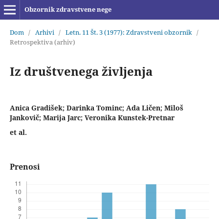
Obzornik zdravstvene nege
Dom
/
Arhivi
/
Letn. 11 Št. 3 (1977): Zdravstveni obzornik
/
Retrospektiva (arhiv)
Iz društvenega življenja
Anica Gradišek; Darinka Tominc; Ada Ličen; Miloš
Jankovič; Marija Jarc; Veronika Kunstek-Pretnar
et al.
Prenosi