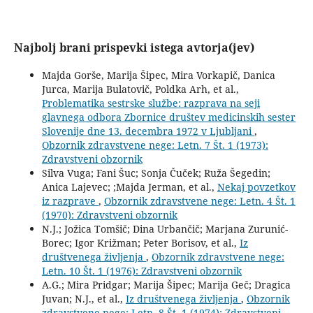
Najbolj brani prispevki istega avtorja(jev)
Majda Gorše, Marija Šipec, Mira Vorkapič, Danica
Jurca, Marija Bulatovič, Poldka Arh, et al.,
Problematika sestrske službe: razprava na seji
glavnega odbora Zbornice društev medicinskih sester
Slovenije dne 13. decembra 1972 v Ljubljani
,
Obzornik zdravstvene nege: Letn. 7 Št. 1 (1973):
Zdravstveni obzornik
Silva Vuga; Fani Šuc; Sonja Čuček; Ruža Šegedin;
Anica Lajevec; ;Majda Jerman, et al.,
Nekaj povzetkov
iz razprave
,
Obzornik zdravstvene nege: Letn. 4 Št. 1
(1970): Zdravstveni obzornik
N.J.; Jožica Tomšič; Dina Urbančič; Marjana Zurunić-
Borec; Igor Križman; Peter Borisov, et al.,
Iz
društvenega življenja
,
Obzornik zdravstvene nege:
Letn. 10 Št. 1 (1976): Zdravstveni obzornik
A.G.; Mira Pridgar; Marija Šipec; Marija Geč; Dragica
Juvan; N.J., et al.,
Iz društvenega življenja
,
Obzornik
zdravstvene nege: Letn. 8 Št. 1 (1974): Zdravstveni