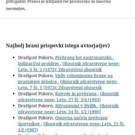
prilogami). Prenos je izključen ter prostorsko in časovno
neomejen.
Najbolj brani prispevki istega avtorja(jev)
Dražigost Pokorn,
Prehrana kot gastronomsko -
kulinarični problem
,
Obzornik zdravstvene nege:
Letn. 6 Št. 2 (1972): Zdravstveni obzornik
Dražigost Pokorn,
Vpliv voluminozne hrane na
praznjenje želodca
,
Obzornik zdravstvene nege:
Letn. 7 Št. 1 (1973): Zdravstveni obzornik
Dražigost Pokorn,
Kajenje in prehrana
,
Obzornik
zdravstvene nege: Letn. 27 Št. 3/4 (1993)
Dražigost Pokorn,
Nitrozamini v živilih
,
Obzornik
zdravstvene nege: Letn. 24 Št. 1/2 (1990)
Dražigost Pokorn,
Osnovna načela prehrane
športnikov
,
Obzornik zdravstvene nege: Letn. 21 Št.
1/2 (1987)