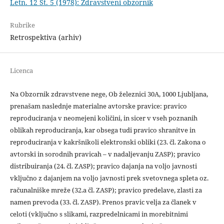
Letn. 12 Št. 5 (1978): Zdravstveni obzornik
Rubrike
Retrospektiva (arhiv)
Licenca
Na Obzornik zdravstvene nege, Ob železnici 30A, 1000 Ljubljana,
prenašam naslednje materialne avtorske pravice: pravico
reproduciranja v neomejeni količini, in sicer v vseh poznanih
oblikah reproduciranja, kar obsega tudi pravico shranitve in
reproduciranja v kakršnikoli elektronski obliki (23. čl. Zakona o
avtorski in sorodnih pravicah – v nadaljevanju ZASP); pravico
distribuiranja (24. čl. ZASP); pravico dajanja na voljo javnosti
vključno z dajanjem na voljo javnosti prek svetovnega spleta oz.
računalniške mreže (32.a čl. ZASP); pravico predelave, zlasti za
namen prevoda (33. čl. ZASP). Prenos pravic velja za članek v
celoti (vključno s slikami, razpredelnicami in morebitnimi