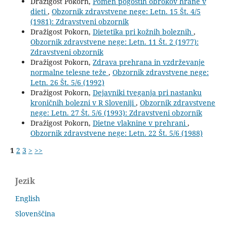
Dražigost Pokorn,
Pomen pogostih obrokov hrane v
dieti
,
Obzornik zdravstvene nege: Letn. 15 Št. 4/5
(1981): Zdravstveni obzornik
Dražigost Pokorn,
Dietetika pri kožnih boleznih
,
Obzornik zdravstvene nege: Letn. 11 Št. 2 (1977):
Zdravstveni obzornik
Dražigost Pokorn,
Zdrava prehrana in vzdrževanje
normalne telesne teže
,
Obzornik zdravstvene nege:
Letn. 26 Št. 5/6 (1992)
Dražigost Pokorn,
Dejavniki tveganja pri nastanku
kroničnih bolezni v R Sloveniji
,
Obzornik zdravstvene
nege: Letn. 27 Št. 5/6 (1993): Zdravstveni obzornik
Dražigost Pokorn,
Dietne vlaknine v prehrani
,
Obzornik zdravstvene nege: Letn. 22 Št. 5/6 (1988)
1
2
3
>
>>
Jezik
English
Slovenščina