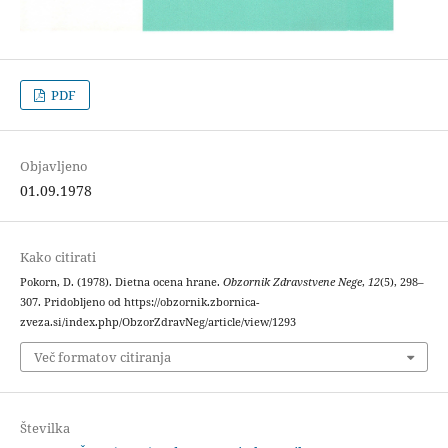
PDF
Objavljeno
01.09.1978
Kako citirati
Pokorn, D. (1978). Dietna ocena hrane.
Obzornik Zdravstvene Nege
,
12
(5), 298–
307. Pridobljeno od https://obzornik.zbornica-
zveza.si/index.php/ObzorZdravNeg/article/view/1293
Več formatov citiranja
Številka