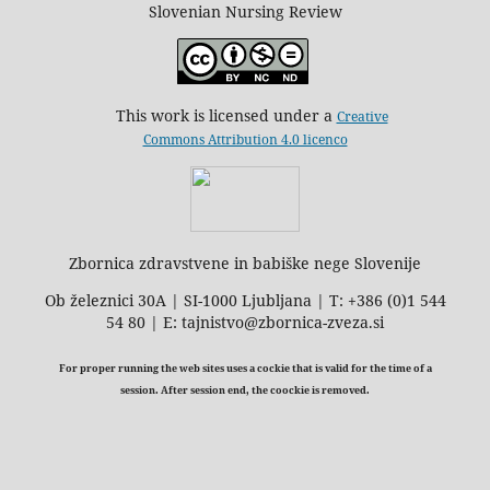
Slovenian Nursing Review
This work is licensed under a
Creative
Commons Attribution 4.0 licenco
Zbornica zdravstvene in babiške nege Slovenije
Ob železnici 30A | SI-1000 Ljubljana | T: +386 (0)1 544
54 80 | E: tajnistvo@zbornica-zveza.si
For proper running the web sites uses a cockie that is valid for the time of a
session. After session end, the coockie is removed.