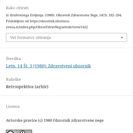
Kako citirati
Iz društvenega življenja. (1980).
Obzornik Zdravstvene Nege
,
14
(3), 182–204.
Pridobljeno od https://obzornik.zbornica-
zveza.si/index.php/ObzorZdravNeg/article/view/1422
Več formatov citiranja
Številka
Letn. 14 Št. 3 (1980): Zdravstveni obzornik
Rubrike
Retrospektiva (arhiv)
Licenca
Avtorske pravice (c) 1980 Obzornik zdravstvene nege