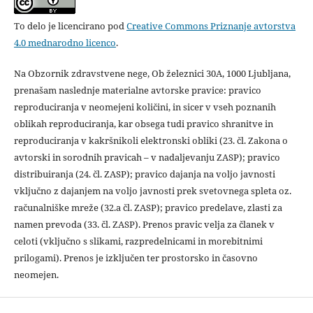
To delo je licencirano pod
Creative Commons Priznanje avtorstva
4.0 mednarodno licenco
.
Na Obzornik zdravstvene nege, Ob železnici 30A, 1000 Ljubljana,
prenašam naslednje materialne avtorske pravice: pravico
reproduciranja v neomejeni količini, in sicer v vseh poznanih
oblikah reproduciranja, kar obsega tudi pravico shranitve in
reproduciranja v kakršnikoli elektronski obliki (23. čl. Zakona o
avtorski in sorodnih pravicah – v nadaljevanju ZASP); pravico
distribuiranja (24. čl. ZASP); pravico dajanja na voljo javnosti
vključno z dajanjem na voljo javnosti prek svetovnega spleta oz.
računalniške mreže (32.a čl. ZASP); pravico predelave, zlasti za
namen prevoda (33. čl. ZASP). Prenos pravic velja za članek v
celoti (vključno s slikami, razpredelnicami in morebitnimi
prilogami). Prenos je izključen ter prostorsko in časovno
neomejen.