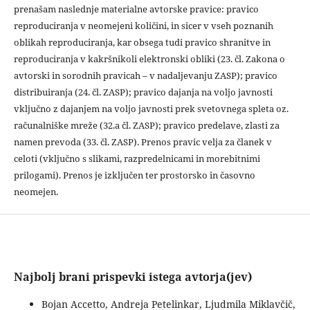
prenašam naslednje materialne avtorske pravice: pravico
reproduciranja v neomejeni količini, in sicer v vseh poznanih
oblikah reproduciranja, kar obsega tudi pravico shranitve in
reproduciranja v kakršnikoli elektronski obliki (23. čl. Zakona o
avtorski in sorodnih pravicah – v nadaljevanju ZASP); pravico
distribuiranja (24. čl. ZASP); pravico dajanja na voljo javnosti
vključno z dajanjem na voljo javnosti prek svetovnega spleta oz.
računalniške mreže (32.a čl. ZASP); pravico predelave, zlasti za
namen prevoda (33. čl. ZASP). Prenos pravic velja za članek v
celoti (vključno s slikami, razpredelnicami in morebitnimi
prilogami). Prenos je izključen ter prostorsko in časovno
neomejen.
Najbolj brani prispevki istega avtorja(jev)
Bojan Accetto, Andreja Petelinkar, Ljudmila Miklavčič,