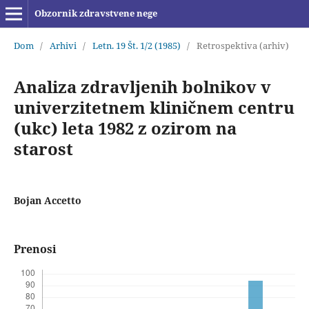
Obzornik zdravstvene nege
Dom
/
Arhivi
/
Letn. 19 Št. 1/2 (1985)
/
Retrospektiva (arhiv)
Analiza zdravljenih bolnikov v
univerzitetnem kliničnem centru
(ukc) leta 1982 z ozirom na
starost
Bojan Accetto
Prenosi