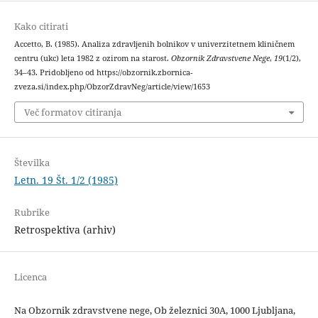
Kako citirati
Accetto, B. (1985). Analiza zdravljenih bolnikov v univerzitetnem kliničnem
centru (ukc) leta 1982 z ozirom na starost.
Obzornik Zdravstvene Nege
,
19
(1/2),
34–43. Pridobljeno od https://obzornik.zbornica-
zveza.si/index.php/ObzorZdravNeg/article/view/1653
Več formatov citiranja
Številka
Letn. 19 Št. 1/2 (1985)
Rubrike
Retrospektiva (arhiv)
Licenca
Na Obzornik zdravstvene nege, Ob železnici 30A, 1000 Ljubljana,