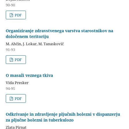
90-90
PDF
Organiziranje zdravstvenega varstva starostnikov na
določenem teritoriju
M. Ahčin, J. Lokar, M. Tanaskovič
91-93
PDF
O masaži veznega tkiva
Vida Presker
94-95
PDF
Odkrivanje in zdravljenje pljučnih bolezni v dispanzerju
za pljučne bolezni in tuberkulozo
Zlata Pirnat