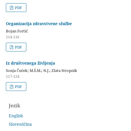
PDF
Organizacija zdravstvene službe
Bojan Fortič
114-116
PDF
Iz društvenega življenja
Sonja Čuček; M.Š.M.; N.J.; Zlata Stropnik
117-124
PDF
Jezik
English
Slovenščina