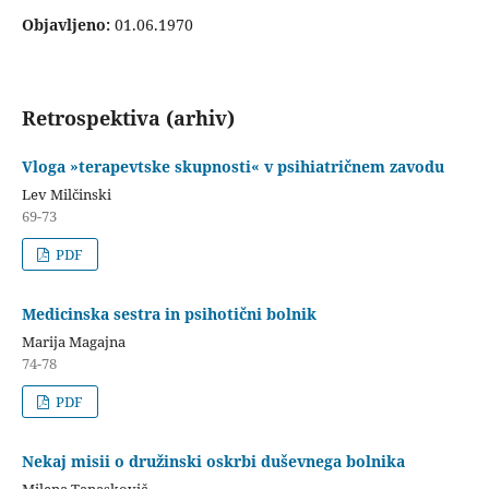
Objavljeno:
01.06.1970
Retrospektiva (arhiv)
Vloga »terapevtske skupnosti« v psihiatričnem zavodu
Lev Milčinski
69-73
PDF
Medicinska sestra in psihotični bolnik
Marija Magajna
74-78
PDF
Nekaj misii o družinski oskrbi duševnega bolnika
Milena Tanaskovič