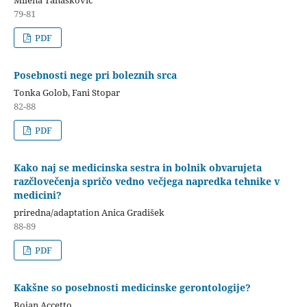
79-81
PDF
Posebnosti nege pri boleznih srca
Tonka Golob, Fani Stopar
82-88
PDF
Kako naj se medicinska sestra in bolnik obvarujeta
razčlovečenja spričo vedno večjega napredka tehnike v
medicini?
priredna/adaptation Anica Gradišek
88-89
PDF
Kakšne so posebnosti medicinske gerontologije?
Bojan Accetto