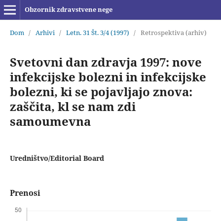
Obzornik zdravstvene nege
Dom
/
Arhivi
/
Letn. 31 Št. 3/4 (1997)
/
Retrospektiva (arhiv)
Svetovni dan zdravja 1997: nove
infekcijske bolezni in infekcijske
bolezni, ki se pojavljajo znova:
zaščita, kl se nam zdi
samoumevna
Uredništvo/Editorial Board
Prenosi