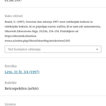
01.06.1997
Kako citirati
Board, U. (1997). Svetovni dan zdravja 1997: nove infekcijske bolezni in
infekcijske bolezni, ki se pojavljajo znova: zaščita, kl se nam zdi samoumevna.
Obzornik Zdravstvene Nege
,
31
(3/4), 154–154. Pridobljeno od
https://obzornik.zbornica-
zveza.si/index.php/ObzorZdravNeg/article/view/2165
Več formatov citiranja
Številka
Letn. 31 Št. 3/4 (1997)
Rubrike
Retrospektiva (arhiv)
Licenca