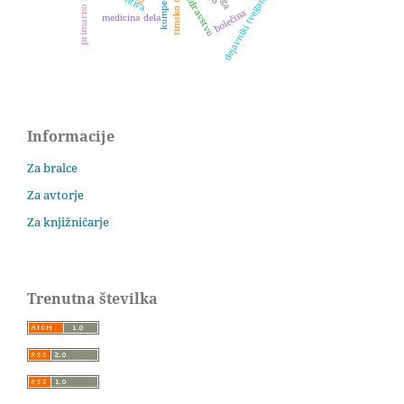
kompetence
timsko delo
dejavniki tveganja
zdravstvo
bolečina
medicina dela
Informacije
Za bralce
Za avtorje
Za knjižničarje
Trenutna številka