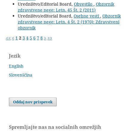
Uredništvo/Editorial Board,
Obvestilo
,
Obzornik
zdravstvene nege: Letn. 45 Št. 2 (2011)
Uredništvo/editorial Board,
Osebne vesti
,
Obzornik
zdravstvene nege: Letn. 4 Št. 2 (1970): Zdravstveni
obzornik
<<
<
1
2
3
4
5
6
7
8
>
>>
Jezik
English
Slovenščina
Oddaj nov prispevek
Spremljajte nas na socialnih omrežjih