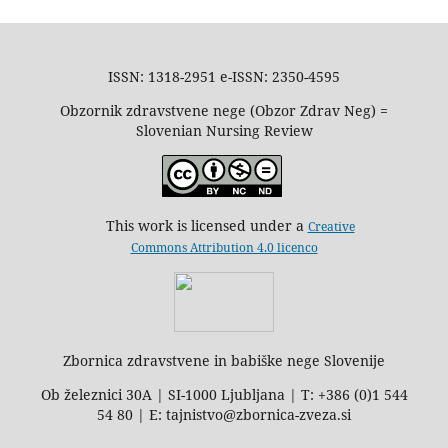
ISSN: 1318-2951 e-ISSN: 2350-4595
Obzornik zdravstvene nege (Obzor Zdrav Neg) =
Slovenian Nursing Review
This work is licensed under a
Creative
Commons Attribution 4.0 licenco
Zbornica zdravstvene in babiške nege Slovenije
Ob železnici 30A | SI-1000 Ljubljana | T: +386 (0)1 544
54 80 | E: tajnistvo@zbornica-zveza.si