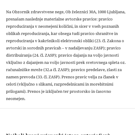
Na Obzornik zdravstvene nege, Ob železnici 30A, 1000 Ljubljana,
prenašam naslednje materialne avtorske pravice: pravico
reproduciranja v neomejeni količini, in sicer v vseh poznanih
oblikah reproduciranja, kar obsega tudi pravico shranitve in
reproduciranja v kakršnikoli elektronski obliki (23. čl. Zakona o
avtorski in sorodnih pravicah – v nadaljevanju ZASP); pravico
distribuiranja (24. čl. ZASP); pravico dajanja na voljo javnosti
vključno z dajanjem na voljo javnosti prek svetovnega spleta oz.
računalniške mreže (32.a čl. ZASP); pravico predelave, zlasti za
namen prevoda (33. čl. ZASP). Prenos pravic velja za članek v
celoti (vključno s slikami, razpredelnicami in morebitnimi
prilogami). Prenos je izključen ter prostorsko in časovno
neomejen.