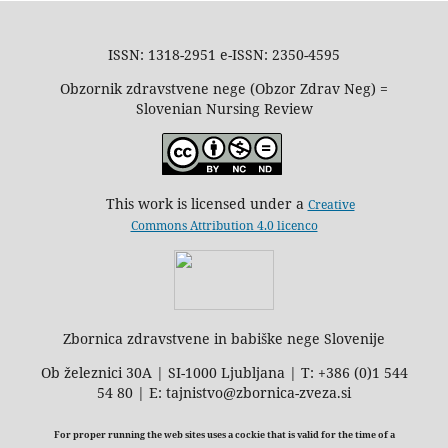
ISSN: 1318-2951 e-ISSN: 2350-4595
Obzornik zdravstvene nege (Obzor Zdrav Neg) =
Slovenian Nursing Review
This work is licensed under a
Creative
Commons Attribution 4.0 licenco
Zbornica zdravstvene in babiške nege Slovenije
Ob železnici 30A | SI-1000 Ljubljana | T: +386 (0)1 544
54 80 | E: tajnistvo@zbornica-zveza.si
For proper running the web sites uses a cockie that is valid for the time of a