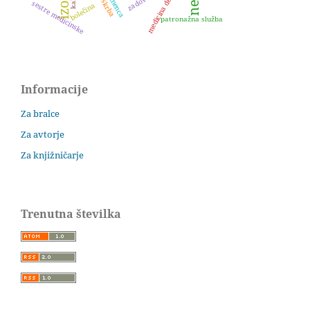
medicina dela
sestre medicinske
bolečina
patronažna služba
Informacije
Za bralce
Za avtorje
Za knjižničarje
Trenutna številka