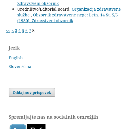
Zdravstveni obzornik
Uredništvo/Editorial Board,
Organizacija zdravstvene
službe
,
Obzornik zdravstvene nege: Letn. 14 Št. 5/6
(1980): Zdravstveni obzornik
<<
<
3
4
5
6
7
8
Jezik
English
Slovenščina
Oddaj nov prispevek
Spremljajte nas na socialnih omrežjih