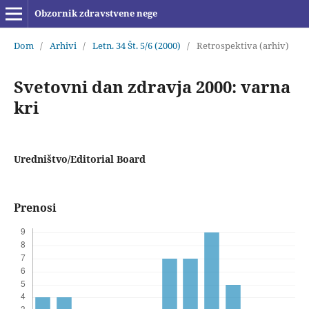
Obzornik zdravstvene nege
Dom
/
Arhivi
/
Letn. 34 Št. 5/6 (2000)
/
Retrospektiva (arhiv)
Svetovni dan zdravja 2000: varna
kri
Uredništvo/Editorial Board
Prenosi