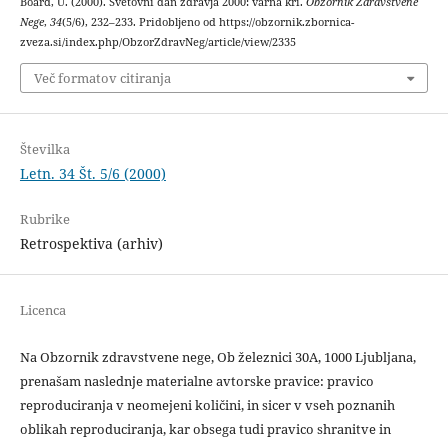
Board, U. (2000). Svetovni dan zdravja 2000: varna kri.
Obzornik Zdravstvene
Nege
,
34
(5/6), 232–233. Pridobljeno od https://obzornik.zbornica-
zveza.si/index.php/ObzorZdravNeg/article/view/2335
Več formatov citiranja
Številka
Letn. 34 Št. 5/6 (2000)
Rubrike
Retrospektiva (arhiv)
Licenca
Na Obzornik zdravstvene nege, Ob železnici 30A, 1000 Ljubljana,
prenašam naslednje materialne avtorske pravice: pravico
reproduciranja v neomejeni količini, in sicer v vseh poznanih
oblikah reproduciranja, kar obsega tudi pravico shranitve in