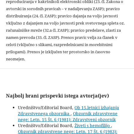
reproduciranja v kakršnikoli elektronski obliki (23. čl. Zakona o
avtorski in sorodnih pravicah – v nadaljevanju ZASP); pravico
distribuiranja (24. čl. ZASP); pravico dajanja na voljo javnosti
vključno z dajanjem na voljo javnosti prek svetovnega spleta oz.
računalniške mreže (32.a čl. ZASP); pravico predelave, zlasti za
namen prevoda (33. čl. ZASP). Prenos pravic velja za članek v
celoti (vključno s slikami, razpredelnicami in morebitnimi
prilogami). Prenos je izključen ter prostorsko in časovno
neomejen.
Najbolj brani prispevki istega avtorja(jev)
Uredništvo/Editorial Board,
Ob 15.letnici izhajanja
Zdravstvenega obzornika
,
Obzornik zdravstvene
nege: Letn. 15 Št. 6 (1981): Zdravstveni obzornik
Uredništvo/Editorial Board,
Živeti s hemofilijo
,
Obzornik zdravstvene nege: Letn. 17 Št. 6 (1983):