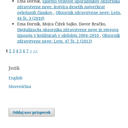
Ema Dornik,
Spletno vedenje uporabnikov obzornika
zdravstvene nege: lestvica desetih največkrat
ogledanih člankov
,
Obzornik zdravstvene nege: Letn.
44 Št. 3 (2010)
Ema Dornik, Mojca Čižek Sajko, Davor Bračko,
Digitalizacija obzornika zdravstvene nege in njegova
izposoja v knjižnicah v obdobju 2004–2010
,
Obzornik
zdravstvene nege: Letn. 47 Št. 2 (2013)
1
2
3
4
5
6
7
>
>>
Jezik
English
Slovenščina
Oddaj nov prispevek