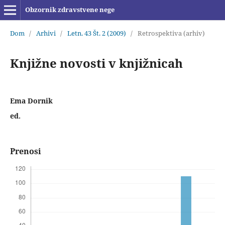
Obzornik zdravstvene nege
Dom
/
Arhivi
/
Letn. 43 Št. 2 (2009)
/
Retrospektiva (arhiv)
Knjižne novosti v knjižnicah
Ema Dornik
ed.
Prenosi