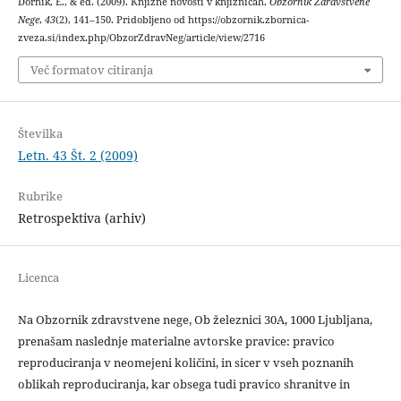
Dornik, E., & ed. (2009). Knjižne novosti v knjižnicah.
Obzornik Zdravstvene
Nege
,
43
(2), 141–150. Pridobljeno od https://obzornik.zbornica-
zveza.si/index.php/ObzorZdravNeg/article/view/2716
Več formatov citiranja
Številka
Letn. 43 Št. 2 (2009)
Rubrike
Retrospektiva (arhiv)
Licenca
Na Obzornik zdravstvene nege, Ob železnici 30A, 1000 Ljubljana,
prenašam naslednje materialne avtorske pravice: pravico
reproduciranja v neomejeni količini, in sicer v vseh poznanih
oblikah reproduciranja, kar obsega tudi pravico shranitve in