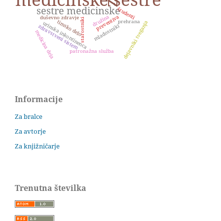
sestre medicinske
študenti
družina
preventiva
duševno zdravje
starostniki
prehrana
timsko delo
dejavniki tveganja
urinska inkontinenca
mladostniki
zdravstveni sistem
medicina dela
patronažna služba
Informacije
Za bralce
Za avtorje
Za knjižničarje
Trenutna številka