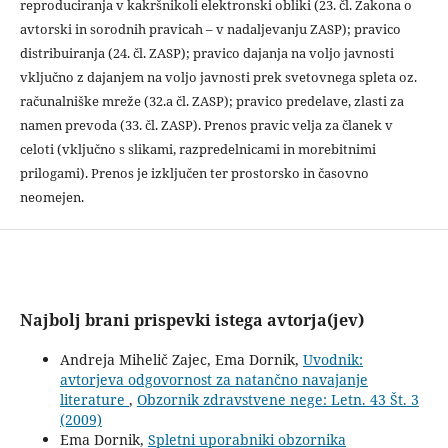
reproduciranja v kakršnikoli elektronski obliki (23. čl. Zakona o
avtorski in sorodnih pravicah – v nadaljevanju ZASP); pravico
distribuiranja (24. čl. ZASP); pravico dajanja na voljo javnosti
vključno z dajanjem na voljo javnosti prek svetovnega spleta oz.
računalniške mreže (32.a čl. ZASP); pravico predelave, zlasti za
namen prevoda (33. čl. ZASP). Prenos pravic velja za članek v
celoti (vključno s slikami, razpredelnicami in morebitnimi
prilogami). Prenos je izključen ter prostorsko in časovno
neomejen.
Najbolj brani prispevki istega avtorja(jev)
Andreja Mihelič Zajec, Ema Dornik,
Uvodnik:
avtorjeva odgovornost za natančno navajanje
literature
,
Obzornik zdravstvene nege: Letn. 43 Št. 3
(2009)
Ema Dornik,
Spletni uporabniki obzornika