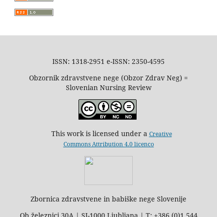
ISSN: 1318-2951 e-ISSN: 2350-4595
Obzornik zdravstvene nege (Obzor Zdrav Neg) =
Slovenian Nursing Review
This work is licensed under a
Creative
Commons Attribution 4.0 licenco
Zbornica zdravstvene in babiške nege Slovenije
Ob železnici 30A | SI-1000 Ljubljana | T: +386 (0)1 544