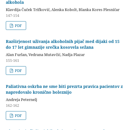
alkohola
Klavdija Čuček Trifkovič, Alenka Kobolt, Blanka Kores Plesničar
147-154
PDF
Razširjenost uživanja alkoholnih pijač med dijaki od 15
do 17 let gimnazije srečka kosovela sežana
Alan Furlan, Vedrana Mutavčić, Nadja Plazar
155-161
PDF
Paliativna oskrba ne sme biti prezrta pravica pacientov z
napredovalo kronično boleznijo
Andreja Peternelj
162-162
PDF