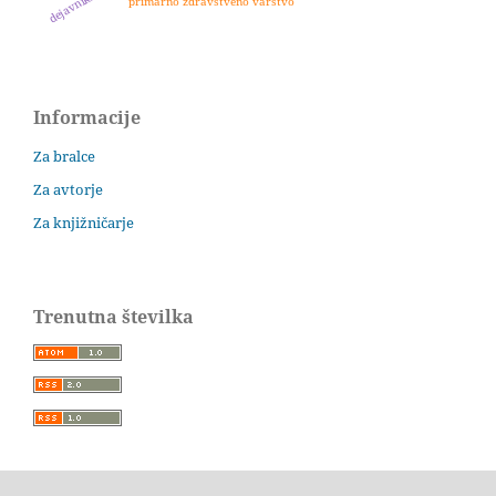
primarno zdravstveno varstvo
Informacije
Za bralce
Za avtorje
Za knjižničarje
Trenutna številka