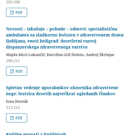
203-208
PDF
Novosti – izkušnje – pobude – odmevi: specialistična
ambulanta za sladkorno bolezen v zdravstvenem domu
ljubljana, enoti bežigrad: desetletni razvoj
dispanzerskega zdravstvenega varstva
Majda Mori Lukančič, Karolina Gril Dolenc, Andrej Škrinjar
209-211
PDF
Spletno vedenje uporabnikov obzornika zdravstvene
nege: lestvica desetih največkrat ogledanih člankov
Ema Dornik
212-212
PDF
Knjižne novosti v knjižnicah