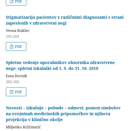
PDF
Stigmatizacija pacientov z različnimi diagnozami s strani
zaposlenih v zdravstveni negi
Vesna Kuklec
195-201
PDF
Spletno vedenje uporabnikov obzornika zdravstvene
nege: spletni iskalniki od 1. 9. do 31. 10. 2010
Ema Dornik
202-202
PDF
Novosti – izkušnje – pobude – odmevi: pomen simbolov
na ovojninah medicinskih pripomočkov in njihova
projekcija v klinično okolje
Miljenko Križmarić