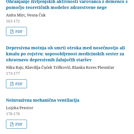
Ohranjanje življenjskih aktivnosti varovanca z demenco s
pomočjo teoretičnih modelov zdravstvene nege
Anita Mirc, Vesna Čuk
163-172
PDF
Depresivna motnja ob smrti otroka med nosečnostjo ali
kmalu po rojstvu: usposobljenost medicinskih sester za
obravnavo depresivnih žalujočih staršev
Nika Bajc, Klavdija Čuček Trifkovič, Blanka Kores Plesničar
173-177
PDF
Neinvazivna mehanična ventilacija
Lojzka Prestor
178-178
PDF