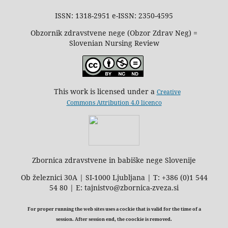
ISSN: 1318-2951 e-ISSN: 2350-4595
Obzornik zdravstvene nege (Obzor Zdrav Neg) =
Slovenian Nursing Review
This work is licensed under a
Creative
Commons Attribution 4.0 licenco
Zbornica zdravstvene in babiške nege Slovenije
Ob železnici 30A | SI-1000 Ljubljana | T: +386 (0)1 544
54 80 | E: tajnistvo@zbornica-zveza.si
For proper running the web sites uses a cockie that is valid for the time of a
session. After session end, the coockie is removed.