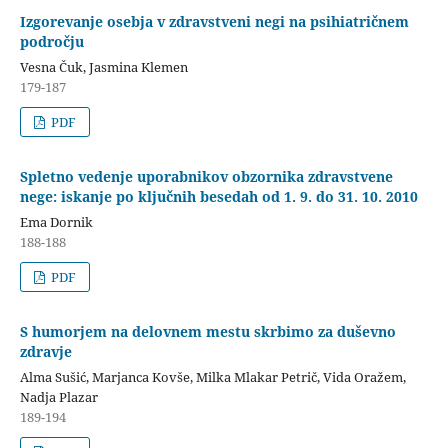
Izgorevanje osebja v zdravstveni negi na psihiatričnem
področju
Vesna Čuk, Jasmina Klemen
179-187
PDF
Spletno vedenje uporabnikov obzornika zdravstvene
nege: iskanje po ključnih besedah od 1. 9. do 31. 10. 2010
Ema Dornik
188-188
PDF
S humorjem na delovnem mestu skrbimo za duševno
zdravje
Alma Sušić, Marjanca Kovše, Milka Mlakar Petrič, Vida Oražem,
Nadja Plazar
189-194