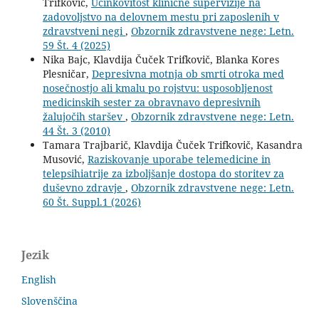
Trifkovič,
Učinkovitost klinične supervizije na
zadovoljstvo na delovnem mestu pri zaposlenih v
zdravstveni negi
,
Obzornik zdravstvene nege: Letn.
59 Št. 4 (2025)
Nika Bajc, Klavdija Čuček Trifkovič, Blanka Kores
Plesničar,
Depresivna motnja ob smrti otroka med
nosečnostjo ali kmalu po rojstvu: usposobljenost
medicinskih sester za obravnavo depresivnih
žalujočih staršev
,
Obzornik zdravstvene nege: Letn.
44 Št. 3 (2010)
Tamara Trajbarič, Klavdija Čuček Trifkovič, Kasandra
Musović,
Raziskovanje uporabe telemedicine in
telepsihiatrije za izboljšanje dostopa do storitev za
duševno zdravje
,
Obzornik zdravstvene nege: Letn.
60 Št. Suppl.1 (2026)
Jezik
English
Slovenščina