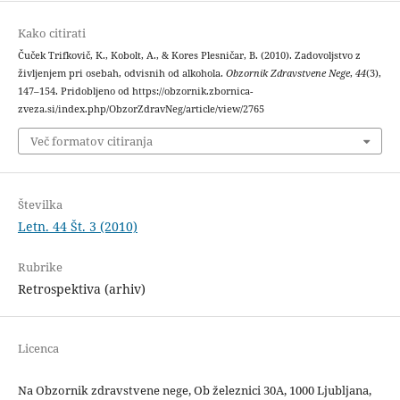
Kako citirati
Čuček Trifkovič, K., Kobolt, A., & Kores Plesničar, B. (2010). Zadovoljstvo z
življenjem pri osebah, odvisnih od alkohola.
Obzornik Zdravstvene Nege
,
44
(3),
147–154. Pridobljeno od https://obzornik.zbornica-
zveza.si/index.php/ObzorZdravNeg/article/view/2765
Več formatov citiranja
Številka
Letn. 44 Št. 3 (2010)
Rubrike
Retrospektiva (arhiv)
Licenca
Na Obzornik zdravstvene nege, Ob železnici 30A, 1000 Ljubljana,