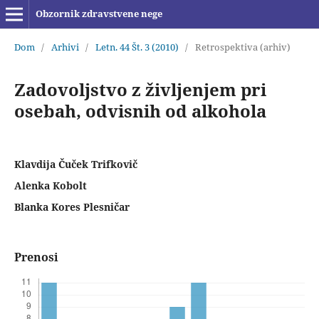
Obzornik zdravstvene nege
Dom
/
Arhivi
/
Letn. 44 Št. 3 (2010)
/
Retrospektiva (arhiv)
Zadovoljstvo z življenjem pri
osebah, odvisnih od alkohola
Klavdija Čuček Trifkovič
Alenka Kobolt
Blanka Kores Plesničar
Prenosi