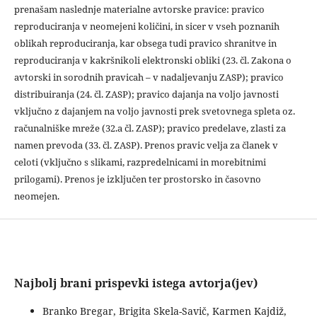
prenašam naslednje materialne avtorske pravice: pravico
reproduciranja v neomejeni količini, in sicer v vseh poznanih
oblikah reproduciranja, kar obsega tudi pravico shranitve in
reproduciranja v kakršnikoli elektronski obliki (23. čl. Zakona o
avtorski in sorodnih pravicah – v nadaljevanju ZASP); pravico
distribuiranja (24. čl. ZASP); pravico dajanja na voljo javnosti
vključno z dajanjem na voljo javnosti prek svetovnega spleta oz.
računalniške mreže (32.a čl. ZASP); pravico predelave, zlasti za
namen prevoda (33. čl. ZASP). Prenos pravic velja za članek v
celoti (vključno s slikami, razpredelnicami in morebitnimi
prilogami). Prenos je izključen ter prostorsko in časovno
neomejen.
Najbolj brani prispevki istega avtorja(jev)
Branko Bregar, Brigita Skela-Savič, Karmen Kajdiž,