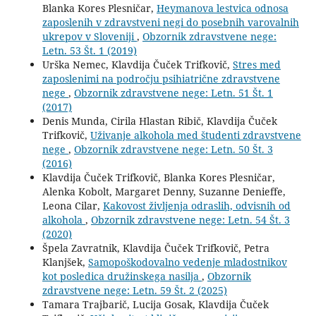
Blanka Kores Plesničar,
Heymanova lestvica odnosa
zaposlenih v zdravstveni negi do posebnih varovalnih
ukrepov v Sloveniji
,
Obzornik zdravstvene nege:
Letn. 53 Št. 1 (2019)
Urška Nemec, Klavdija Čuček Trifkovič,
Stres med
zaposlenimi na področju psihiatrične zdravstvene
nege
,
Obzornik zdravstvene nege: Letn. 51 Št. 1
(2017)
Denis Munda, Cirila Hlastan Ribič, Klavdija Čuček
Trifkovič,
Uživanje alkohola med študenti zdravstvene
nege
,
Obzornik zdravstvene nege: Letn. 50 Št. 3
(2016)
Klavdija Čuček Trifkovič, Blanka Kores Plesničar,
Alenka Kobolt, Margaret Denny, Suzanne Denieffe,
Leona Cilar,
Kakovost življenja odraslih, odvisnih od
alkohola
,
Obzornik zdravstvene nege: Letn. 54 Št. 3
(2020)
Špela Zavratnik, Klavdija Čuček Trifkovič, Petra
Klanjšek,
Samopoškodovalno vedenje mladostnikov
kot posledica družinskega nasilja
,
Obzornik
zdravstvene nege: Letn. 59 Št. 2 (2025)
Tamara Trajbarič, Lucija Gosak, Klavdija Čuček