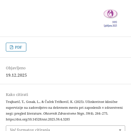
PDF
Objavljeno
19.12.2025
Kako citirati
Trajbarič, T., Gosak, L., & Čuček Trifkovič, K. (2025). Učinkovitost klinične
supervizije na zadovoljstvo na delovnem mestu pri zaposlenih v zdravstveni
negi: pregled literature.
Obzornik Zdravstvene Nege
,
59
(4), 264–275.
https://doi.org/10.14528/snr.2025.59.4.3285
Več formatov citiranja