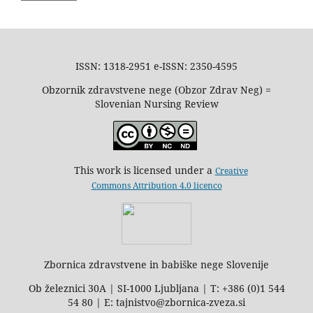
ISSN: 1318-2951 e-ISSN: 2350-4595
Obzornik zdravstvene nege (Obzor Zdrav Neg) =
Slovenian Nursing Review
This work is licensed under a
Creative
Commons Attribution 4.0 licenco
Zbornica zdravstvene in babiške nege Slovenije
Ob železnici 30A | SI-1000 Ljubljana | T: +386 (0)1 544
54 80 | E: tajnistvo@zbornica-zveza.si