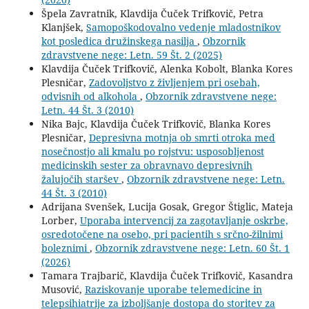
Špela Zavratnik, Klavdija Čuček Trifkovič, Petra
Klanjšek,
Samopoškodovalno vedenje mladostnikov
kot posledica družinskega nasilja
,
Obzornik
zdravstvene nege: Letn. 59 Št. 2 (2025)
Klavdija Čuček Trifkovič, Alenka Kobolt, Blanka Kores
Plesničar,
Zadovoljstvo z življenjem pri osebah,
odvisnih od alkohola
,
Obzornik zdravstvene nege:
Letn. 44 Št. 3 (2010)
Nika Bajc, Klavdija Čuček Trifkovič, Blanka Kores
Plesničar,
Depresivna motnja ob smrti otroka med
nosečnostjo ali kmalu po rojstvu: usposobljenost
medicinskih sester za obravnavo depresivnih
žalujočih staršev
,
Obzornik zdravstvene nege: Letn.
44 Št. 3 (2010)
Adrijana Svenšek, Lucija Gosak, Gregor Štiglic, Mateja
Lorber,
Uporaba intervencij za zagotavljanje oskrbe,
osredotočene na osebo, pri pacientih s srčno-žilnimi
boleznimi
,
Obzornik zdravstvene nege: Letn. 60 Št. 1
(2026)
Tamara Trajbarič, Klavdija Čuček Trifkovič, Kasandra
Musović,
Raziskovanje uporabe telemedicine in
telepsihiatrije za izboljšanje dostopa do storitev za