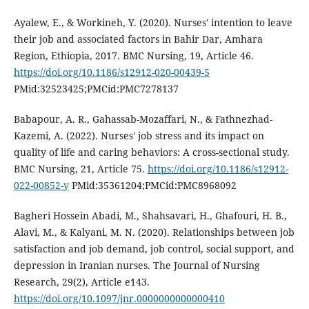
Ayalew, E., & Workineh, Y. (2020). Nurses' intention to leave
their job and associated factors in Bahir Dar, Amhara
Region, Ethiopia, 2017. BMC Nursing, 19, Article 46.
https://doi.org/10.1186/s12912-020-00439-5
PMid:32523425;PMCid:PMC7278137
Babapour, A. R., Gahassab-Mozaffari, N., & Fathnezhad-
Kazemi, A. (2022). Nurses' job stress and its impact on
quality of life and caring behaviors: A cross-sectional study.
BMC Nursing, 21, Article 75.
https://doi.org/10.1186/s12912-
022-00852-y
PMid:35361204;PMCid:PMC8968092
Bagheri Hossein Abadi, M., Shahsavari, H., Ghafouri, H. B.,
Alavi, M., & Kalyani, M. N. (2020). Relationships between job
satisfaction and job demand, job control, social support, and
depression in Iranian nurses. The Journal of Nursing
Research, 29(2), Article e143.
https://doi.org/10.1097/jnr.0000000000000410