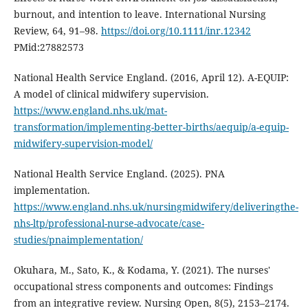
burnout, and intention to leave. International Nursing
Review, 64, 91–98.
https://doi.org/10.1111/inr.12342
PMid:27882573
National Health Service England. (2016, April 12). A-EQUIP:
A model of clinical midwifery supervision.
https://www.england.nhs.uk/mat-
transformation/implementing-better-births/aequip/a-equip-
midwifery-supervision-model/
National Health Service England. (2025). PNA
implementation.
https://www.england.nhs.uk/nursingmidwifery/deliveringthe-
nhs-ltp/professional-nurse-advocate/case-
studies/pnaimplementation/
Okuhara, M., Sato, K., & Kodama, Y. (2021). The nurses'
occupational stress components and outcomes: Findings
from an integrative review. Nursing Open, 8(5), 2153–2174.