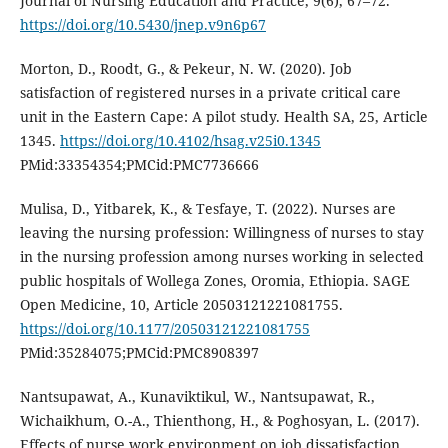
Journal of Nursing Education and Practice, 9(6), 67–72.
https://doi.org/10.5430/jnep.v9n6p67
Morton, D., Roodt, G., & Pekeur, N. W. (2020). Job
satisfaction of registered nurses in a private critical care
unit in the Eastern Cape: A pilot study. Health SA, 25, Article
1345.
https://doi.org/10.4102/hsag.v25i0.1345
PMid:33354354;PMCid:PMC7736666
Mulisa, D., Yitbarek, K., & Tesfaye, T. (2022). Nurses are
leaving the nursing profession: Willingness of nurses to stay
in the nursing profession among nurses working in selected
public hospitals of Wollega Zones, Oromia, Ethiopia. SAGE
Open Medicine, 10, Article 20503121221081755.
https://doi.org/10.1177/20503121221081755
PMid:35284075;PMCid:PMC8908397
Nantsupawat, A., Kunaviktikul, W., Nantsupawat, R.,
Wichaikhum, O.-A., Thienthong, H., & Poghosyan, L. (2017).
Effects of nurse work environment on job dissatisfaction,