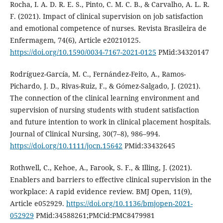
Rocha, I. A. D. R. E. S., Pinto, C. M. C. B., & Carvalho, A. L. R.
F. (2021). Impact of clinical supervision on job satisfaction
and emotional competence of nurses. Revista Brasileira de
Enfermagem, 74(6), Article e20210125.
https://doi.org/10.1590/0034-7167-2021-0125
PMid:34320147
Rodríguez-García, M. C., Fernández-Feito, A., Ramos-
Pichardo, J. D., Rivas-Ruiz, F., & Gómez-Salgado, J. (2021).
The connection of the clinical learning environment and
supervision of nursing students with student satisfaction
and future intention to work in clinical placement hospitals.
Journal of Clinical Nursing, 30(7–8), 986–994.
https://doi.org/10.1111/jocn.15642
PMid:33432645
Rothwell, C., Kehoe, A., Farook, S. F., & Illing, J. (2021).
Enablers and barriers to effective clinical supervision in the
workplace: A rapid evidence review. BMJ Open, 11(9),
Article e052929.
https://doi.org/10.1136/bmjopen-2021-
052929
PMid:34588261;PMCid:PMC8479981