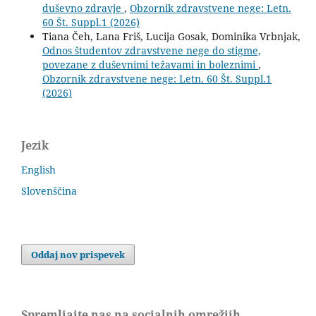
duševno zdravje
,
Obzornik zdravstvene nege: Letn.
60 Št. Suppl.1 (2026)
Tiana Čeh, Lana Friš, Lucija Gosak, Dominika Vrbnjak,
Odnos študentov zdravstvene nege do stigme,
povezane z duševnimi težavami in boleznimi
,
Obzornik zdravstvene nege: Letn. 60 Št. Suppl.1
(2026)
Jezik
English
Slovenščina
Oddaj nov prispevek
Spremljajte nas na socialnih omrežjih