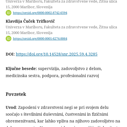
Univerza v Mariboru, Fakulteta za zdravstvene vede, Žitna ulica
15, 2000 Maribor, Slovenija
https://orcid.org/0000-0002-8742-6594
Klavdija Čuček Trifkovič
Univerza v Mariboru, Fakulteta za zdravstvene vede, Žitna ulica
15, 2000 Maribor, Slovenija
https://orcid.org/0000-0001-6274-8864
DOI:
https://doi.org/10.14528/snr.2025.59.4.3285
Ključne besede:
supervizija, zadovoljstvo z delom,
medicinska sestra, podpora, profesionalni razvoj
Povzetek
Uvod
: Zaposleni v zdravstveni negi se pri svojem delu
soočajo s številnimi duševnimi, čustvenimi in fizičnimi
obremenitvami, kar lahko vpliva na njihovo zadovoljstvo na