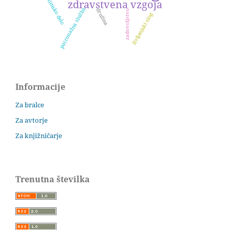
zdravstvena vzgoja
timsko delo
patronažna služba
družina
zadovoljstvo
življenjski slog
Informacije
Za bralce
Za avtorje
Za knjižničarje
Trenutna številka