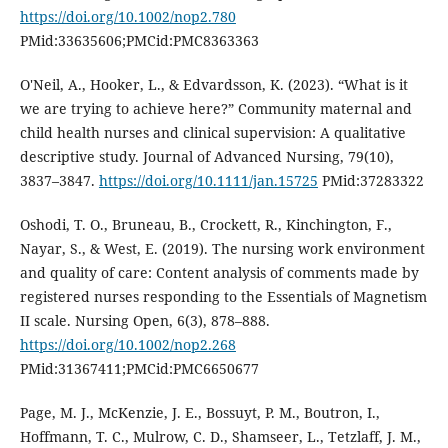
https://doi.org/10.1002/nop2.780
PMid:33635606;PMCid:PMC8363363
O'Neil, A., Hooker, L., & Edvardsson, K. (2023). “What is it
we are trying to achieve here?” Community maternal and
child health nurses and clinical supervision: A qualitative
descriptive study. Journal of Advanced Nursing, 79(10),
3837–3847.
https://doi.org/10.1111/jan.15725
PMid:37283322
Oshodi, T. O., Bruneau, B., Crockett, R., Kinchington, F.,
Nayar, S., & West, E. (2019). The nursing work environment
and quality of care: Content analysis of comments made by
registered nurses responding to the Essentials of Magnetism
II scale. Nursing Open, 6(3), 878–888.
https://doi.org/10.1002/nop2.268
PMid:31367411;PMCid:PMC6650677
Page, M. J., McKenzie, J. E., Bossuyt, P. M., Boutron, I.,
Hoffmann, T. C., Mulrow, C. D., Shamseer, L., Tetzlaff, J. M.,