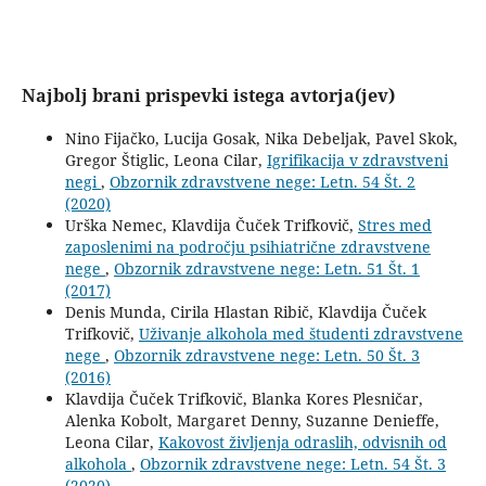
Najbolj brani prispevki istega avtorja(jev)
Nino Fijačko, Lucija Gosak, Nika Debeljak, Pavel Skok,
Gregor Štiglic, Leona Cilar,
Igrifikacija v zdravstveni
negi
,
Obzornik zdravstvene nege: Letn. 54 Št. 2
(2020)
Urška Nemec, Klavdija Čuček Trifkovič,
Stres med
zaposlenimi na področju psihiatrične zdravstvene
nege
,
Obzornik zdravstvene nege: Letn. 51 Št. 1
(2017)
Denis Munda, Cirila Hlastan Ribič, Klavdija Čuček
Trifkovič,
Uživanje alkohola med študenti zdravstvene
nege
,
Obzornik zdravstvene nege: Letn. 50 Št. 3
(2016)
Klavdija Čuček Trifkovič, Blanka Kores Plesničar,
Alenka Kobolt, Margaret Denny, Suzanne Denieffe,
Leona Cilar,
Kakovost življenja odraslih, odvisnih od
alkohola
,
Obzornik zdravstvene nege: Letn. 54 Št. 3
(2020)