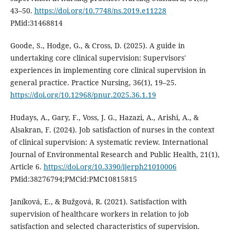
43–50.
https://doi.org/10.7748/ns.2019.e11228
PMid:31468814
Goode, S., Hodge, G., & Cross, D. (2025). A guide in
undertaking core clinical supervision: Supervisors'
experiences in implementing core clinical supervision in
general practice. Practice Nursing, 36(1), 19–25.
https://doi.org/10.12968/pnur.2025.36.1.19
Hudays, A., Gary, F., Voss, J. G., Hazazi, A., Arishi, A., &
Alsakran, F. (2024). Job satisfaction of nurses in the context
of clinical supervision: A systematic review. International
Journal of Environmental Research and Public Health, 21(1),
Article 6.
https://doi.org/10.3390/ijerph21010006
PMid:38276794;PMCid:PMC10815815
Janíková, E., & Bužgová, R. (2021). Satisfaction with
supervision of healthcare workers in relation to job
satisfaction and selected characteristics of supervision.