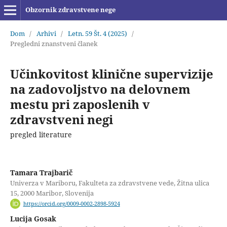
Obzornik zdravstvene nege
Dom
/
Arhivi
/
Letn. 59 Št. 4 (2025)
/
Pregledni znanstveni članek
Učinkovitost klinične supervizije
na zadovoljstvo na delovnem
mestu pri zaposlenih v
zdravstveni negi
pregled literature
Tamara Trajbarič
Univerza v Mariboru, Fakulteta za zdravstvene vede, Žitna ulica
15, 2000 Maribor, Slovenija
https://orcid.org/0009-0002-2898-5924
Lucija Gosak