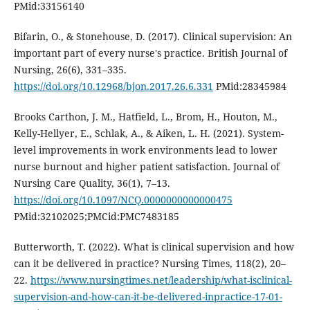
PMid:33156140
Bifarin, O., & Stonehouse, D. (2017). Clinical supervision: An
important part of every nurse's practice. British Journal of
Nursing, 26(6), 331–335.
https://doi.org/10.12968/bjon.2017.26.6.331
PMid:28345984
Brooks Carthon, J. M., Hatfield, L., Brom, H., Houton, M.,
Kelly-Hellyer, E., Schlak, A., & Aiken, L. H. (2021). System-
level improvements in work environments lead to lower
nurse burnout and higher patient satisfaction. Journal of
Nursing Care Quality, 36(1), 7–13.
https://doi.org/10.1097/NCQ.0000000000000475
PMid:32102025;PMCid:PMC7483185
Butterworth, T. (2022). What is clinical supervision and how
can it be delivered in practice? Nursing Times, 118(2), 20–
22.
https://www.nursingtimes.net/leadership/what-isclinical-
supervision-and-how-can-it-be-delivered-inpractice-17-01-