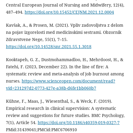
Central European Journal of Nursing and Midwifery, 12(4),
487–494.
https://doi.org/10.15452/CEJNM.2021.12.0004
Kavšak, A., & Prosen, M. (2021). Vpliv zadovoljstva z delom
na pojav izgorelosti med medicinskimi sestrami. Obzornik
Zdravstvene Nege, 55(1), 7–15.
https://doi.org/10.14528/snr.2021.55.1.3018
Kooktapeh, G. Z., Dustmohammadloo, H., Mehrdoost, H., &
Fatehi, F. (2023, December 22). In the line of fire: A
systematic review and meta-analysis of job burnout among
nurses.
https://www.scienceopen.com/document/read?
vid=231297d2-0773-427e-a38b-d6fe1bb060b7
Kühne, F., Maas, J., Wiesenthal, S., & Weck, F. (2019).
Empirical research in clinical supervision: A systematic
review and suggestions for future studies. BMC Psychology,
7(1), Article 54.
https://doi.org/10.1186/s40359-019-0327-7
PMid:31439041;PMCid:PMC6706910