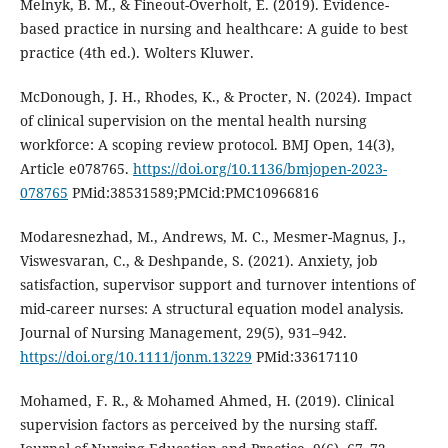
Melnyk, B. M., & Fineout-Overholt, E. (2019). Evidence-
based practice in nursing and healthcare: A guide to best
practice (4th ed.). Wolters Kluwer.
McDonough, J. H., Rhodes, K., & Procter, N. (2024). Impact
of clinical supervision on the mental health nursing
workforce: A scoping review protocol. BMJ Open, 14(3),
Article e078765.
https://doi.org/10.1136/bmjopen-2023-
078765
PMid:38531589;PMCid:PMC10966816
Modaresnezhad, M., Andrews, M. C., Mesmer-Magnus, J.,
Viswesvaran, C., & Deshpande, S. (2021). Anxiety, job
satisfaction, supervisor support and turnover intentions of
mid-career nurses: A structural equation model analysis.
Journal of Nursing Management, 29(5), 931–942.
https://doi.org/10.1111/jonm.13229
PMid:33617110
Mohamed, F. R., & Mohamed Ahmed, H. (2019). Clinical
supervision factors as perceived by the nursing staff.