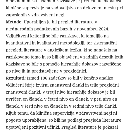
delovnem mestu. Namen raziskave je preučiti učinkovitost
klinične supervizije na zadovoljstvo na delovnem mestu pri
zaposlenih v zdravstveni negi.
Metode
: Uporabljen je bil pregled literature v
mednarodnih podatkovnih bazah v novembru 2024.
Vključitveni kriteriji so bile raziskave, ki temeljijo na
kvantitativni in kvalitativni metodologiji, ter sistematični
pregledi literature v angleškem jeziku, ki se nanašajo na
raziskovano temo in so bili objavljeni v zadnjih desetih letih.
Raziskave so bile s pomočjo hierarhije dokazov razvrščene
po nivojih in predstavljene v preglednici.
Rezultati
: Izmed 106 zadetkov so bili v končno analizo
vključeni štirje izvirni znanstveni članki in trije pregledni
znanstveni članki. V tretji nivo hierarhije dokazov je bil
uvrščen en članek, v četrti nivo en članek, v peti nivo en
članek, v šesti nivo en članek in v sedmi nivo trije članki.
Kljub temu, da klinična supervizija v zdravstveni negi ni
pogosto uporabljena, so bili na podlagi pregleda literature
ugotovljeni pozitivni učinki. Pregled literature je pokazal