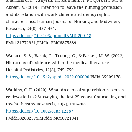
Sharififard, F., Asayesh, H., Rahmani, A. N., Qorbani, M., &
Akbari, V. (2019). Intention to leave the nursing profession
and its relation with work climate and demographic
characteristics. Iranian Journal of Nursing and Midwifery
Research, 24(6), 457–461.
https://doi.org/10.4103/ijnmr.IJNMR_209_18
PMid:31772921;PMCid:PMC6875889
Wallace, S. S., Barak, G., Truong, G., & Parker, M. W. (2022).
Hierarchy of evidence within the medical literature.
Hospital Pediatrics, 12(8), 745–750.
https://doi.org/10.1542/hpeds.2022-006690
PMid:35909178
Watkins, C. E. (2020). What do clinical supervision research
reviews tell us? Surveying the last 25 years. Counselling and
Psychotherapy Research, 20(2), 190–208.
https://doi.org/10.1002/capr.12287
PMid:38268257;PMCid:PMC10721941