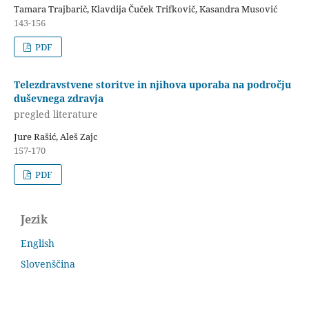
Tamara Trajbarič, Klavdija Čuček Trifkovič, Kasandra Musović
143-156
PDF
Telezdravstvene storitve in njihova uporaba na področju
duševnega zdravja
pregled literature
Jure Rašić, Aleš Zajc
157-170
PDF
Jezik
English
Slovenščina