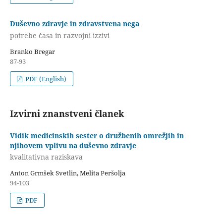
Duševno zdravje in zdravstvena nega
potrebe časa in razvojni izzivi
Branko Bregar
87-93
PDF (English)
Izvirni znanstveni članek
Vidik medicinskih sester o družbenih omrežjih in
njihovem vplivu na duševno zdravje
kvalitativna raziskava
Anton Grmšek Svetlin, Melita Peršolja
94-103
PDF