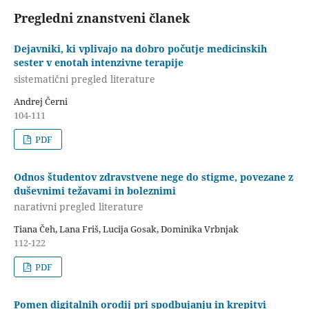
Pregledni znanstveni članek
Dejavniki, ki vplivajo na dobro počutje medicinskih
sester v enotah intenzivne terapije
sistematični pregled literature
Andrej Černi
104-111
PDF
Odnos študentov zdravstvene nege do stigme, povezane z
duševnimi težavami in boleznimi
narativni pregled literature
Tiana Čeh, Lana Friš, Lucija Gosak, Dominika Vrbnjak
112-122
PDF
Pomen digitalnih orodij pri spodbujanju in krepitvi