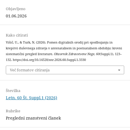
Objavljeno
01.06.2026
Kako citirati
Višič, U., & Turk, N. (2026). Pomen digitalnih orodij pri spodbujanju in
krepitvi duševnega zdravja v antenatalnem in postnatalnem obdobju: krovni
sistematični pregled literature.
Obzornik Zdravstvene Nege
,
60
(Suppl.1), 123–
132. https://doi.org/10.14528/snr.2026.60.Suppl.1.3330
Več formatov citiranja
Številka
Letn. 60 Št. Suppl.1 (2026)
Rubrike
Pregledni znanstveni članek