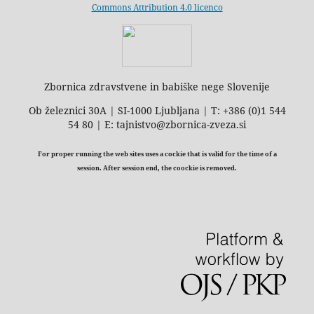
Commons Attribution 4.0 licenco
Zbornica zdravstvene in babiške nege Slovenije
Ob železnici 30A | SI-1000 Ljubljana | T: +386 (0)1 544
54 80 | E: tajnistvo@zbornica-zveza.si
For proper running the web sites uses a cockie that is valid for the time of a
session. After session end, the coockie is removed.