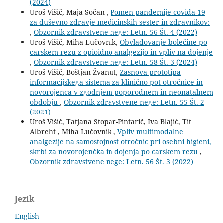
(2024)
Uroš Višič, Maja Sočan ,
Pomen pandemije covida-19
za duševno zdravje medicinskih sester in zdravnikov:
,
Obzornik zdravstvene nege: Letn. 56 Št. 4 (2022)
Uroš Višič, Miha Lučovnik,
Obvladovanje bolečine po
carskem rezu z opioidno analgezijo in vpliv na dojenje
,
Obzornik zdravstvene nege: Letn. 58 Št. 3 (2024)
Uroš Višič, Boštjan Žvanut,
Zasnova prototipa
informacijskega sistema za klinično pot otročnice in
novorojenca v zgodnjem poporodnem in neonatalnem
obdobju
,
Obzornik zdravstvene nege: Letn. 55 Št. 2
(2021)
Uroš Višič, Tatjana Stopar-Pintarič, Iva Blajić, Tit
Albreht , Miha Lučovnik ,
Vpliv multimodalne
analgezije na samostojnost otročnic pri osebni higieni,
skrbi za novorojenčka in dojenja po carskem rezu
,
Obzornik zdravstvene nege: Letn. 56 Št. 3 (2022)
Jezik
English