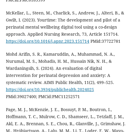
McKellar, L., Steen, M., Charlick, S., Andrew, J., Alteri, B., &
Gwilt, I. (2023). Yourtime: The development and pilot of a
perinatal mental wellbeing digital tool using a co-design
approach. Applied Nursing Research, 73, Article 151714.
https://doi.org/10.1016/j.apnr.2023.151714
PMid:37722781
Mohd Arifin, S. R., Kamaruddin, A., Muhammad, N. A.,
Nurumal, M. S., Mohadis, H. M., Hussain Nik, N. H., &
Wardaningsih, S. (2024). An evaluation of digital
intervention for perinatal depression and anxiety: A
systematic review. AIMS Public Health, 11(2), 499–525.
https://doi.org/10.3934/publichealth.2024025
PMid:39027400; PMCid:PMC11252571
Page, M. J., McKenzie, J. E., Bossuyt, P. M., Boutron, I.,
Hoffmann, T. C., Mulrow, C. D., Shamseer, L., Tetzlaff, J. M.,
Akl, E. A., Brennan, S. E., Chou, R., Glanville, J., Grimshaw, J.
M., Hróbjartsson, A., Lalu, M. M., Li, T., Loder, E. W., Mayo-