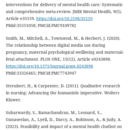
interventions for delivery of mental health care: Systematic
and comprehensive meta-review. JMIR Mental Health, 9(5),
Article e35159.
https://doi.org/10.2196/35159
PMid:35551058; PMCid:PMC9109782
Smith, M., Mitchell, A., Townsend, M., & Herbert, J. (2020).
The relationship between digital media use during
pregnancy, maternal psychological wellbeing and maternal-
fetal attachment. PLOS ONE, 15(12), Article e0243898.
https://doi.org/10.1371/journal.pone.0243898
PMid:33326465; PMCid:PMC7743947
Streubert, H., & Carpenter, D. (2011). Qualitative research
in nursing: Advancing the humanistic imperative. Wolters
Kluwer.
Suharwardy, S., Ramachandran, M., Leonard, S.,
Gunaseelan, A., Lyell, D., Darcy, A., Robinson, A., & Judy, A.
(2023). Feasibility and impact of a mental health chatbot on