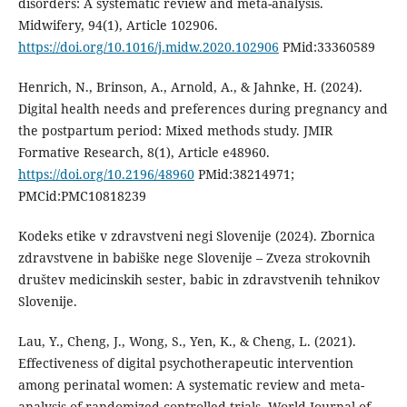
disorders: A systematic review and meta-analysis.
Midwifery, 94(1), Article 102906.
https://doi.org/10.1016/j.midw.2020.102906
PMid:33360589
Henrich, N., Brinson, A., Arnold, A., & Jahnke, H. (2024).
Digital health needs and preferences during pregnancy and
the postpartum period: Mixed methods study. JMIR
Formative Research, 8(1), Article e48960.
https://doi.org/10.2196/48960
PMid:38214971;
PMCid:PMC10818239
Kodeks etike v zdravstveni negi Slovenije (2024). Zbornica
zdravstvene in babiške nege Slovenije – Zveza strokovnih
društev medicinskih sester, babic in zdravstvenih tehnikov
Slovenije.
Lau, Y., Cheng, J., Wong, S., Yen, K., & Cheng, L. (2021).
Effectiveness of digital psychotherapeutic intervention
among perinatal women: A systematic review and meta-
analysis of randomized controlled trials. World Journal of