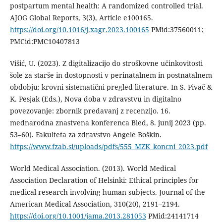
postpartum mental health: A randomized controlled trial.
AJOG Global Reports, 3(3), Article e100165.
https://doi.org/10.1016/j.xagr.2023.100165
PMid:37560011;
PMCid:PMC10407813
Višić, U. (2023). Z digitalizacijo do stroškovne učinkovitosti
šole za starše in dostopnosti v perinatalnem in postnatalnem
obdobju: krovni sistematični pregled literature. In S. Pivač &
K. Pesjak (Eds.), Nova doba v zdravstvu in digitalno
povezovanje: zbornik predavanj z recenzijo. 16.
mednarodna znastvena konferenca Bled, 8. junij 2023 (pp.
53–60). Fakulteta za zdravstvo Angele Boškin.
https://www.fzab.si/uploads/pdfs/555_MZK_koncni_2023.pdf
World Medical Association. (2013). World Medical
Association Declaration of Helsinki: Ethical principles for
medical research involving human subjects. Journal of the
American Medical Association, 310(20), 2191–2194.
https://doi.org/10.1001/jama.2013.281053
PMid:24141714