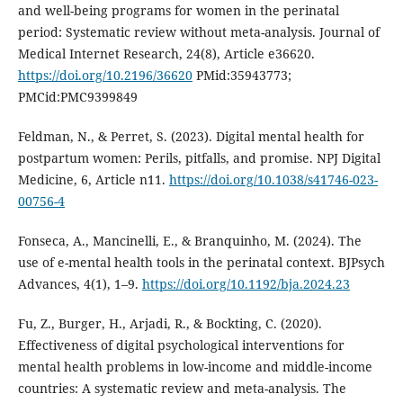
and well-being programs for women in the perinatal
period: Systematic review without meta-analysis. Journal of
Medical Internet Research, 24(8), Article e36620.
https://doi.org/10.2196/36620
PMid:35943773;
PMCid:PMC9399849
Feldman, N., & Perret, S. (2023). Digital mental health for
postpartum women: Perils, pitfalls, and promise. NPJ Digital
Medicine, 6, Article n11.
https://doi.org/10.1038/s41746-023-
00756-4
Fonseca, A., Mancinelli, E., & Branquinho, M. (2024). The
use of e-mental health tools in the perinatal context. BJPsych
Advances, 4(1), 1–9.
https://doi.org/10.1192/bja.2024.23
Fu, Z., Burger, H., Arjadi, R., & Bockting, C. (2020).
Effectiveness of digital psychological interventions for
mental health problems in low-income and middle-income
countries: A systematic review and meta-analysis. The