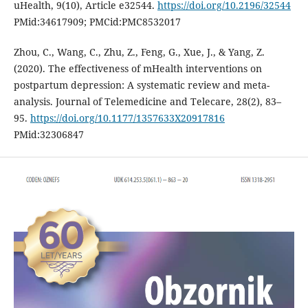
uHealth, 9(10), Article e32544.
https://doi.org/10.2196/32544
PMid:34617909; PMCid:PMC8532017
Zhou, C., Wang, C., Zhu, Z., Feng, G., Xue, J., & Yang, Z.
(2020). The effectiveness of mHealth interventions on
postpartum depression: A systematic review and meta-
analysis. Journal of Telemedicine and Telecare, 28(2), 83–
95.
https://doi.org/10.1177/1357633X20917816
PMid:32306847