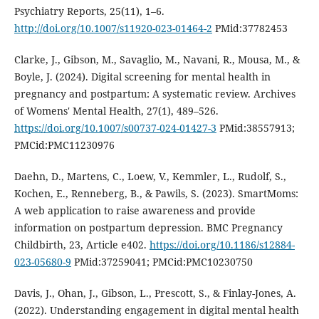
Psychiatry Reports, 25(11), 1–6.
http://doi.org/10.1007/s11920-023-01464-2
PMid:37782453
Clarke, J., Gibson, M., Savaglio, M., Navani, R., Mousa, M., &
Boyle, J. (2024). Digital screening for mental health in
pregnancy and postpartum: A systematic review. Archives
of Womens' Mental Health, 27(1), 489–526.
https://doi.org/10.1007/s00737-024-01427-3
PMid:38557913;
PMCid:PMC11230976
Daehn, D., Martens, C., Loew, V., Kemmler, L., Rudolf, S.,
Kochen, E., Renneberg, B., & Pawils, S. (2023). SmartMoms:
A web application to raise awareness and provide
information on postpartum depression. BMC Pregnancy
Childbirth, 23, Article e402.
https://doi.org/10.1186/s12884-
023-05680-9
PMid:37259041; PMCid:PMC10230750
Davis, J., Ohan, J., Gibson, L., Prescott, S., & Finlay-Jones, A.
(2022). Understanding engagement in digital mental health