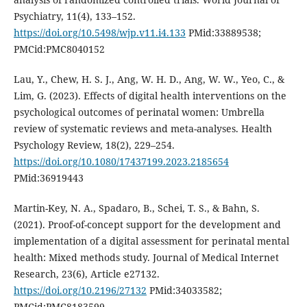
Psychiatry, 11(4), 133–152.
https://doi.org/10.5498/wjp.v11.i4.133
PMid:33889538;
PMCid:PMC8040152
Lau, Y., Chew, H. S. J., Ang, W. H. D., Ang, W. W., Yeo, C., &
Lim, G. (2023). Effects of digital health interventions on the
psychological outcomes of perinatal women: Umbrella
review of systematic reviews and meta-analyses. Health
Psychology Review, 18(2), 229–254.
https://doi.org/10.1080/17437199.2023.2185654
PMid:36919443
Martin-Key, N. A., Spadaro, B., Schei, T. S., & Bahn, S.
(2021). Proof-of-concept support for the development and
implementation of a digital assessment for perinatal mental
health: Mixed methods study. Journal of Medical Internet
Research, 23(6), Article e27132.
https://doi.org/10.2196/27132
PMid:34033582;
PMCid:PMC8183599