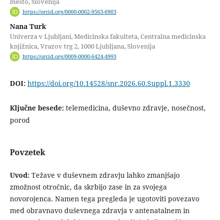
mesto, Slovenija
https://orcid.org/0000-0002-9563-6903
Nana Turk
Univerza v Ljubljani, Medicinska fakulteta, Centralna medicinska
knjižnica, Vrazov trg 2, 1000 Ljubljana, Slovenija
https://orcid.org/0009-0000-6424-4993
DOI:
https://doi.org/10.14528/snr.2026.60.Suppl.1.3330
Ključne besede:
telemedicina, duševno zdravje, nosečnost,
porod
Povzetek
Uvod:
Težave v duševnem zdravju lahko zmanjšajo
zmožnost otročnic, da skrbijo zase in za svojega
novorojenca. Namen tega pregleda je ugotoviti povezavo
med obravnavo duševnega zdravja v antenatalnem in