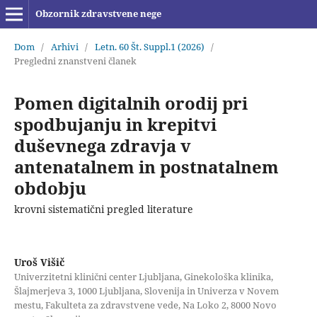
Obzornik zdravstvene nege
Dom
/
Arhivi
/
Letn. 60 Št. Suppl.1 (2026)
/
Pregledni znanstveni članek
Pomen digitalnih orodij pri
spodbujanju in krepitvi
duševnega zdravja v
antenatalnem in postnatalnem
obdobju
krovni sistematični pregled literature
Uroš Višič
Univerzitetni klinični center Ljubljana, Ginekološka klinika,
Šlajmerjeva 3, 1000 Ljubljana, Slovenija in Univerza v Novem
mestu, Fakulteta za zdravstvene vede, Na Loko 2, 8000 Novo