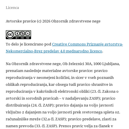
Licenca
Avtorske pravice (c) 2026 Obzornik zdravstvene nege
To delo je licencirano pod
Creative Commons Priznanje avtorstva-
Nekomercialno-Brez predelav 4.0 mednarodno licenco
.
Na Obzornik zdravstvene nege, Ob železnici 30A, 1000 Ljubljana,
prenašam naslednje materialne avtorske pravice: pravico
reproduciranja v neomejeni količini, in sicer v vseh poznanih
oblikah reproduciranja, kar obsega tudi pravico shranitve in
reproduciranja v kakršnikoli elektronski obliki (23. čl. Zakona o
avtorski in sorodnih pravicah – v nadaljevanju ZASP); pravico
distribuiranja (24. čl. ZASP); pravico dajanja na voljo javnosti
vključno z dajanjem na voljo javnosti prek svetovnega spleta oz.
računalniške mreže (32.a čl. ZASP); pravico predelave, zlasti za
namen prevoda (33. čl. ZASP). Prenos pravic velja za članek v