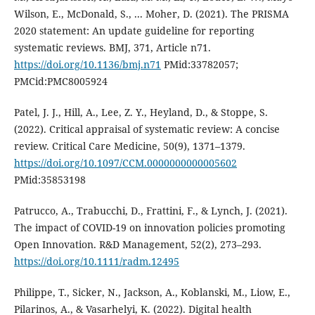
Wilson, E., McDonald, S., ... Moher, D. (2021). The PRISMA
2020 statement: An update guideline for reporting
systematic reviews. BMJ, 371, Article n71.
https://doi.org/10.1136/bmj.n71
PMid:33782057;
PMCid:PMC8005924
Patel, J. J., Hill, A., Lee, Z. Y., Heyland, D., & Stoppe, S.
(2022). Critical appraisal of systematic review: A concise
review. Critical Care Medicine, 50(9), 1371–1379.
https://doi.org/10.1097/CCM.0000000000005602
PMid:35853198
Patrucco, A., Trabucchi, D., Frattini, F., & Lynch, J. (2021).
The impact of COVID-19 on innovation policies promoting
Open Innovation. R&D Management, 52(2), 273–293.
https://doi.org/10.1111/radm.12495
Philippe, T., Sicker, N., Jackson, A., Koblanski, M., Liow, E.,
Pilarinos, A., & Vasarhelyi, K. (2022). Digital health