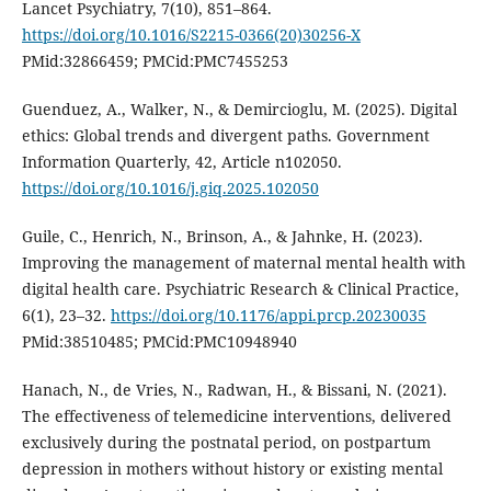
Lancet Psychiatry, 7(10), 851–864.
https://doi.org/10.1016/S2215-0366(20)30256-X
PMid:32866459; PMCid:PMC7455253
Guenduez, A., Walker, N., & Demircioglu, M. (2025). Digital
ethics: Global trends and divergent paths. Government
Information Quarterly, 42, Article n102050.
https://doi.org/10.1016/j.giq.2025.102050
Guile, C., Henrich, N., Brinson, A., & Jahnke, H. (2023).
Improving the management of maternal mental health with
digital health care. Psychiatric Research & Clinical Practice,
6(1), 23–32.
https://doi.org/10.1176/appi.prcp.20230035
PMid:38510485; PMCid:PMC10948940
Hanach, N., de Vries, N., Radwan, H., & Bissani, N. (2021).
The effectiveness of telemedicine interventions, delivered
exclusively during the postnatal period, on postpartum
depression in mothers without history or existing mental