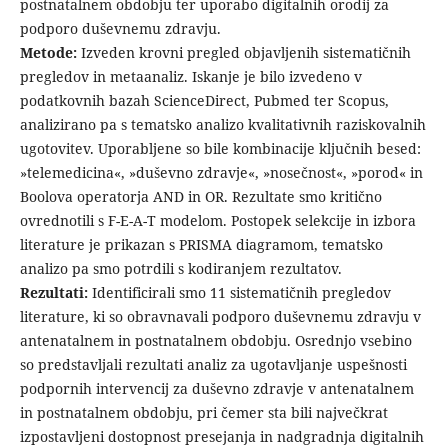
postnatalnem obdobju ter uporabo digitalnih orodij za
podporo duševnemu zdravju.
Metode:
Izveden krovni pregled objavljenih sistematičnih
pregledov in metaanaliz. Iskanje je bilo izvedeno v
podatkovnih bazah ScienceDirect, Pubmed ter Scopus,
analizirano pa s tematsko analizo kvalitativnih raziskovalnih
ugotovitev. Uporabljene so bile kombinacije ključnih besed:
»telemedicina«, »duševno zdravje«, »nosečnost«, »porod« in
Boolova operatorja AND in OR. Rezultate smo kritično
ovrednotili s F-E-A-T modelom. Postopek selekcije in izbora
literature je prikazan s PRISMA diagramom, tematsko
analizo pa smo potrdili s kodiranjem rezultatov.
Rezultati:
Identificirali smo 11 sistematičnih pregledov
literature, ki so obravnavali podporo duševnemu zdravju v
antenatalnem in postnatalnem obdobju. Osrednjo vsebino
so predstavljali rezultati analiz za ugotavljanje uspešnosti
podpornih intervencij za duševno zdravje v antenatalnem
in postnatalnem obdobju, pri čemer sta bili največkrat
izpostavljeni dostopnost presejanja in nadgradnja digitalnih