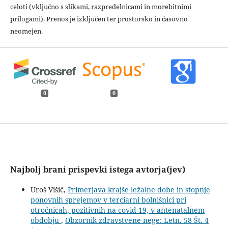
celoti (vključno s slikami, razpredelnicami in morebitnimi
prilogami). Prenos je izključen ter prostorsko in časovno
neomejen.
0
0
Najbolj brani prispevki istega avtorja(jev)
Uroš Višič,
Primerjava krajše ležalne dobe in stopnje
ponovnih sprejemov v terciarni bolnišnici pri
otročnicah, pozitivnih na covid-19, v antenatalnem
obdobju
,
Obzornik zdravstvene nege: Letn. 58 Št. 4