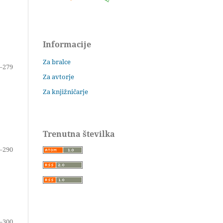
Informacije
Za bralce
–279
Za avtorje
Za knjižničarje
Trenutna številka
–290
–300