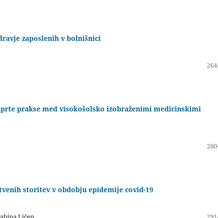
dravje zaposlenih v bolnišnici
264
dprte prakse med visokošolsko izobraženimi medicinskimi
280
tvenih storitev v obdobju epidemije covid-19
Sabina Ličen
291