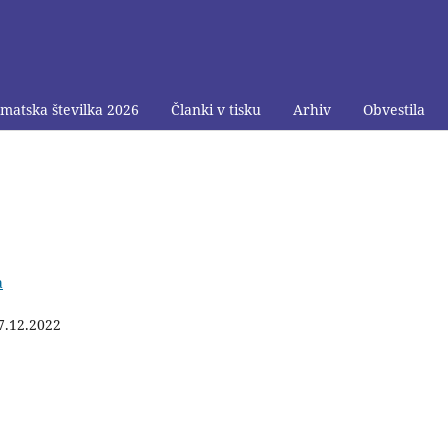
matska številka 2026
Članki v tisku
Arhiv
Obvestila
a
7.12.2022