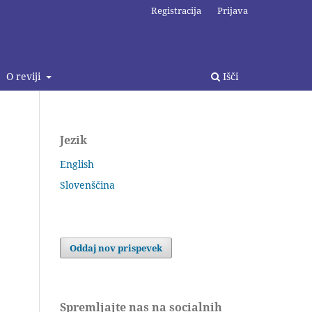
Registracija
Prijava
O reviji
Išči
Jezik
English
Slovenščina
Oddaj nov prispevek
Spremljajte nas na socialnih