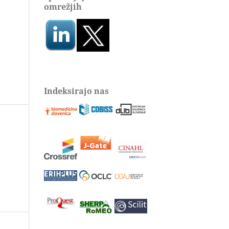
omrežjih
Indeksirajo nas