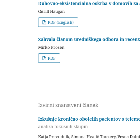
Duhovno-eksistencialna oskrba v domovih za 
Gørill Haugan
PDF (English)
Zahvala članom uredniškega odbora in recen
Mirko Prosen
PDF
Izvirni znanstveni članek
Izkušnje kronično obolelih pacientov s tele
analiza fokusnih skupin
Katja Prevodnik, Simona Hvalič-Touzery, Vesna Dolnič