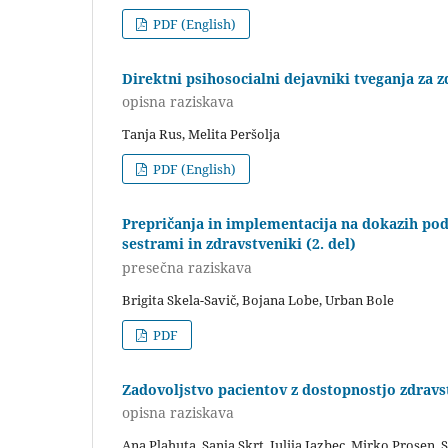
PDF (English)
Direktni psihosocialni dejavniki tveganja za z
opisna raziskava
Tanja Rus, Melita Peršolja
PDF (English)
Prepričanja in implementacija na dokazih po
sestrami in zdravstveniki (2. del)
presečna raziskava
Brigita Skela-Savič, Bojana Lobe, Urban Bole
PDF
Zadovoljstvo pacientov z dostopnostjo zdravs
opisna raziskava
Ana Plahuta, Sanja Skrt, Julija Jazbec, Mirko Prosen, 