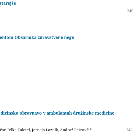
starejše
240
zentom Obzornika zdravstvene nege
medicinsko obravnavo v ambulantah družinske medicine
ar, Jelka Zaletel, Jerneja Laznik, Andraž Petrovčič
246