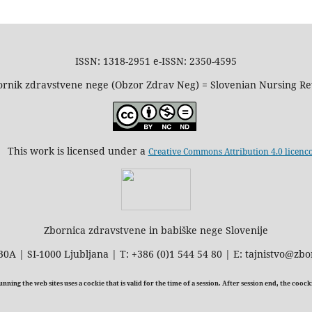
ISSN: 1318-2951 e-ISSN: 2350-4595
rnik zdravstvene nege (Obzor Zdrav Neg) = Slovenian Nursing R
This work is licensed under a
Creative Commons Attribution 4.0 licenc
Zbornica zdravstvene in babiške nege Slovenije
30A | SI-1000 Ljubljana | T: +386 (0)1 544 54 80 | E: tajnistvo@zbo
ning the web sites uses a cockie that is valid for the time of a session. After session end, the cooc