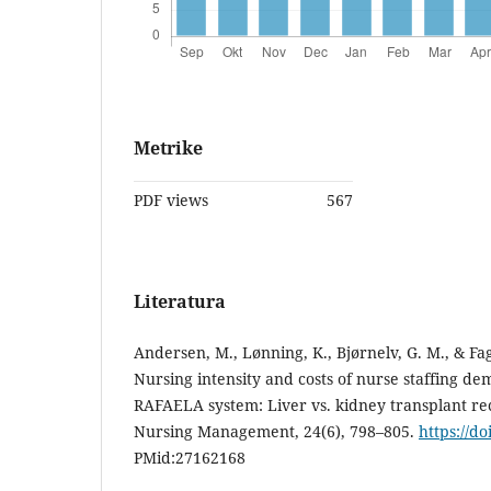
Metrike
PDF views
567
Literatura
Andersen, M., Lønning, K., Bjørnelv, G. M., & Fa
Nursing intensity and costs of nurse staffing d
RAFAELA system: Liver vs. kidney transplant rec
Nursing Management, 24(6), 798–805.
https://d
PMid:27162168