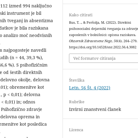
a 112 izmed 994 naključno
ski instrument je bil
Kako citirati
nih tveganj in absentizma
Rus, T. ., & Peršolja, M. (2022). Direktni
datkov je bila raziskana
psihosocialni dejavniki tveganja za zdravj
o analizo moč neodvisnih
zaposlenih v bolnišnici: opisna raziskava.
Obzornik Zdravstvene Nege
,
56
(4), 264–279.
.
https://doi.org/10.14528/snr.2022.56.4.3082
m najpogosteje navedli
udih (n = 44, 39,3 %),
Več formatov citiranja
46,6 %). S psihofizičnim
e od šestih direktnih
i delovno okolje, delovna
Številka
0,01); obremenitve kot
Letn. 56 Št. 4 (2022)
, p < 0,01); delovna
Rubrike
 < 0,01) in; odnos
Izvirni znanstveni članek
 Psihofizično zdravje
e, delovna oprema in
remenitve kot posledica
Licenca
.