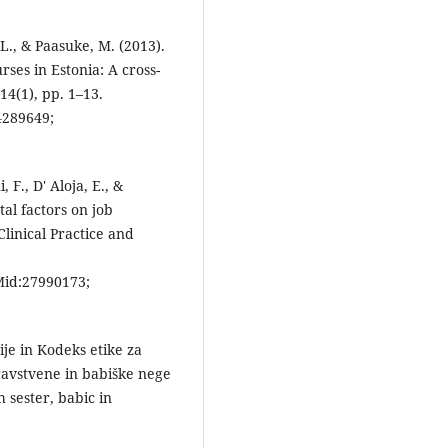
L., & Paasuke, M. (2013).
rses in Estonia: A cross-
14(1), pp. 1–13.
289649;
, F., D' Aloja, E., &
l factors on job
linical Practice and
id:27990173;
ije in Kodeks etike za
dravstvene in babiške nege
 sester, babic in