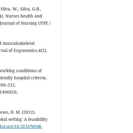
Silva, W., Silva, G.B.,
4). Nurses health and
. Journal of Nursing UFPE /
ed musculoskeletal
nal of Ergonomics,4(2),
 working conditions of
iendly hospital criteria.
 206–212.
1406826;
rews, D. M. (2012).
al setting: A feasibility
/doi.org/10.3233/WOR-