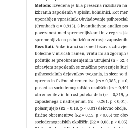
Metode
: Izvedena je bila presečna raziskava n
izbranih zaposlenih v splošni bolnišnici. Kot mer
uporabljen vprašalnik Obvladovanje psihosocial
(Cronbach α = 0,915). S kvantitativno analizo po
povezanost med spremenljivkami in z regresijsk
spremenljivk na psihofizično zdravje zaposlenih
Rezultati
: Anketiranci so izmed težav z zdravje
bolečine v mišicah ramen, vratu in/ ali zgornjih 
počutijo se preobremenjeni in utrujeni (n = 52, 
zdravjem zaposlenih se značilno povezujejo štirj
psihosocialnih dejavnikov tveganja, in sicer so t
oprema in fizične obremenitve (rs = 0,385, p < 
posledica sociodemografskih okoliščin (rs = 0,401
obremenitev in hitrost poteka dela (rs = 0,319, p
zaposlenega z nadrejenimi (rs = 0,261, p < 0,01).
pojasnjujejo (R2 = 0,18, p < 0,01) delovno okolj
fizične obremenitve (R2 = 0,15, p < 0,05) ter ob
sociodemografskih okoliščin (R2 = 0,08, p < 0,05)