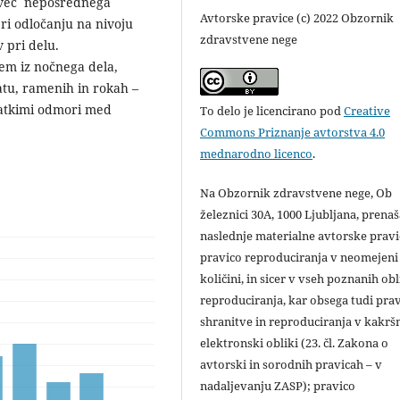
o več neposrednega
Avtorske pravice (c) 2022 Obzornik
ri odločanju na nivoju
zdravstvene nege
 pri delu.
em iz nočnega dela,
atu, ramenih in rokah –
atkimi odmori med
To delo je licencirano pod
Creative
Commons Priznanje avtorstva 4.0
mednarodno licenco
.
Na Obzornik zdravstvene nege, Ob
železnici 30A, 1000 Ljubljana, prena
naslednje materialne avtorske pravi
pravico reproduciranja v neomejeni
količini, in sicer v vseh poznanih ob
reproduciranja, kar obsega tudi pra
shranitve in reproduciranja v kakršn
elektronski obliki (23. čl. Zakona o
avtorski in sorodnih pravicah – v
nadaljevanju ZASP); pravico