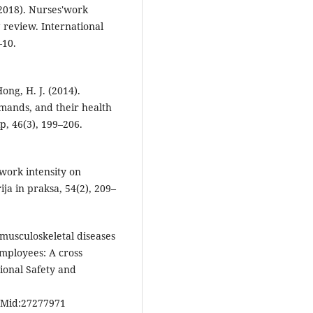
(2018). Nurses'work
g review. International
–10.
Hong, H. J. (2014).
emands, and their health
p, 46(3), 199–206.
 work intensity on
ija in praksa, 54(2), 209–
 musculoskeletal diseases
employees: A cross
tional Safety and
Mid:27277971