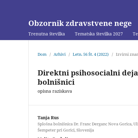
Obzornik zdravstvene nege
Trenutna številka
Tematska številka 2027
Te
Dom
/
Arhivi
/
Letn. 56 Št. 4 (2022)
/
Izvirni zna
Direktni psihosocialni dej
bolnišnici
opisna raziskava
Tanja Rus
Splošna bolnišnica Dr. Franc Derganc Nova Gorica, Uli
Šempeter pri Gorici, Slovenija