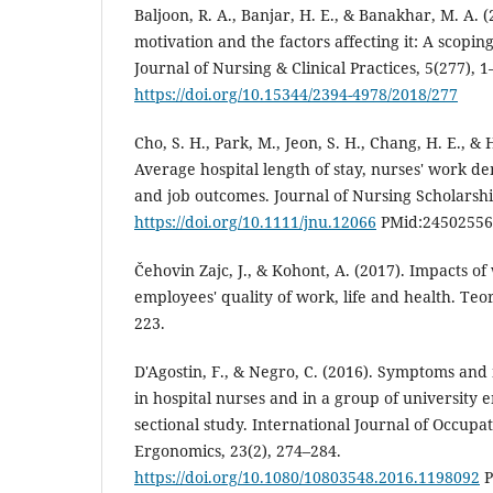
Baljoon, R. A., Banjar, H. E., & Banakhar, M. A. 
motivation and the factors affecting it: A scopin
Journal of Nursing & Clinical Practices, 5(277), 1
https://doi.org/10.15344/2394-4978/2018/277
Cho, S. H., Park, M., Jeon, S. H., Chang, H. E., & 
Average hospital length of stay, nurses' work d
and job outcomes. Journal of Nursing Scholarshi
https://doi.org/10.1111/jnu.12066
PMid:24502556
Čehovin Zajc, J., & Kohont, A. (2017). Impacts of
employees' quality of work, life and health. Teor
223.
D'Agostin, F., & Negro, C. (2016). Symptoms and
in hospital nurses and in a group of university 
sectional study. International Journal of Occupa
Ergonomics, 23(2), 274–284.
https://doi.org/10.1080/10803548.2016.1198092
P