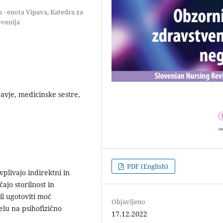
 - enota Vipava, Katedra za
ovenija
ravje, medicinske sestre,
PDF (English)
plivajo indirektni in
čajo storilnost in
l ugotoviti moč
Objavljeno
elu na psihofizično
17.12.2022