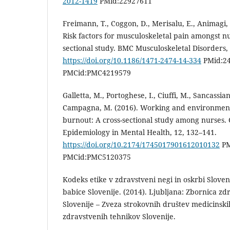
2012-1419
PMid:22927611
Freimann, T., Coggon, D., Merisalu, E., Animagi, 
Risk factors for musculoskeletal pain amongst nu
sectional study. BMC Musculoskeletal Disorders, 
https://doi.org/10.1186/1471-2474-14-334
PMid:24
PMCid:PMC4219579
Galletta, M., Portoghese, I., Ciuffi, M., Sancassiani
Campagna, M. (2016). Working and environmenta
burnout: A cross-sectional study among nurses. C
Epidemiology in Mental Health, 12, 132–141.
https://doi.org/10.2174/1745017901612010132
PM
PMCid:PMC5120375
Kodeks etike v zdravstveni negi in oskrbi Sloven
babice Slovenije. (2014). Ljubljana: Zbornica z
Slovenije – Zveza strokovnih društev medicinskih
zdravstvenih tehnikov Slovenije.