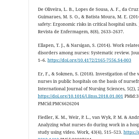
De Oliveira, L. B., Lopes de Sousa, A. F., da Cruz 
Guimaraes, M. S. O., & Batista Moura, M. E. (201
safety: Ergonomic risks in critical hospital units
Revista de Enfermagem, 8(8), 2633–2637.
Ellapen, T. J., & Narsigan, S. (2014). Work relat
disorders among nurses: Systematic review. Jour
1–6.
https://doi.org/10.4172/2165-7556.S4-003
Er, F., & Sokmen, S. (2018). Investigation of the
nurses in public hospitals on the basis of nursefr
International Journal of Nursing Sciences, 5(2),
https://doi.org/10.1016/j.ijnss.2018.01.001
PMid:3
PMCid:PMC6626204
Fiedler, K. M., Weir, P. L., van Wyk, P. M. & And
Analyzing what nurses do during work in a hospit
study using video. Work, 43(4), 515–523.
https:/