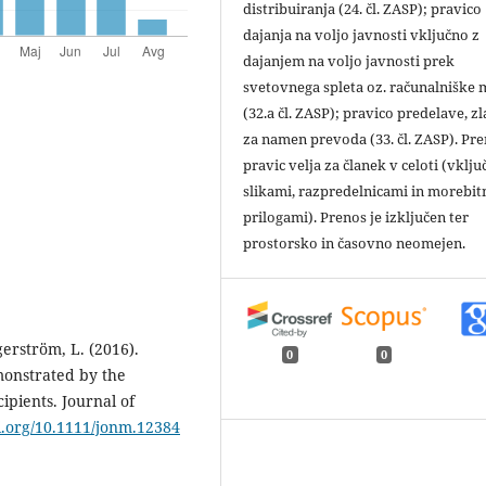
distribuiranja (24. čl. ZASP); pravico
dajanja na voljo javnosti vključno z
dajanjem na voljo javnosti prek
svetovnega spleta oz. računalniške
(32.a čl. ZASP); pravico predelave, zl
za namen prevoda (33. čl. ZASP). Pr
pravic velja za članek v celoti (vklju
slikami, razpredelnicami in morebit
prilogami). Prenos je izključen ter
prostorsko in časovno neomejen.
gerström, L. (2016).
0
0
emonstrated by the
ipients. Journal of
oi.org/10.1111/jonm.12384