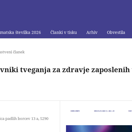
matska številka 2026
Članki v tisku
Arhiv
Obvestila
nstveni članek
avniki tveganja za zdravje zaposlenih
ca padlih borcev 13 a, 5290