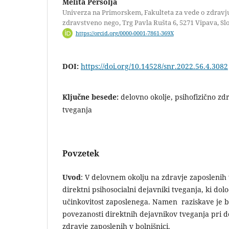
Melita Peršolja
Univerza na Primorskem, Fakulteta za vede o zdravju
zdravstveno nego, Trg Pavla Rušta 6, 5271 Vipava, Sl
https://orcid.org/0000-0001-7861-369X
DOI:
https://doi.org/10.14528/snr.2022.56.4.3082
Ključne besede:
delovno okolje, psihofizično zd
tveganja
Povzetek
Uvod
: V delovnem okolju na zdravje zaposlenih v
direktni psihosocialni dejavniki tveganja, ki dolo
učinkovitost zaposlenega. Namen raziskave je bi
povezanosti direktnih dejavnikov tveganja pri d
zdravje zaposlenih v bolnišnici.