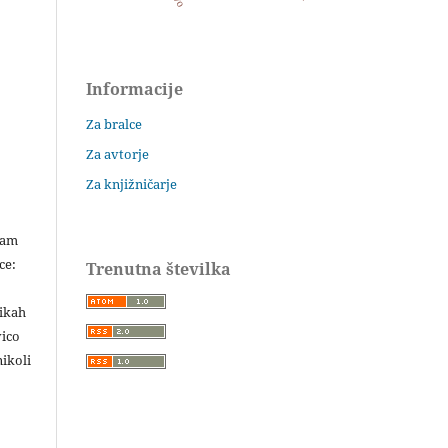
Informacije
Za bralce
Za avtorje
Za knjižničarje
šam
ce:
Trenutna številka
likah
vico
ikoli