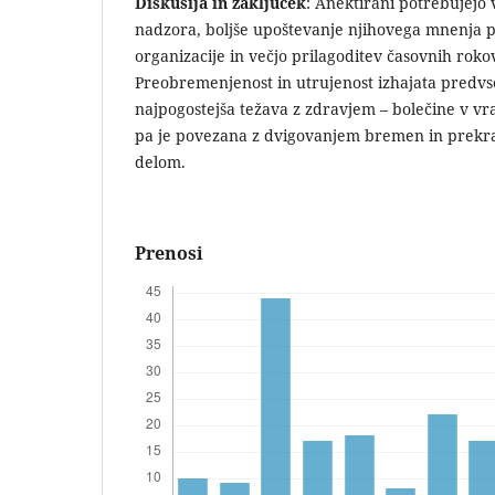
Diskusija in zaključek
: Anektirani potrebujej
nadzora, boljše upoštevanje njihovega mnenja p
organizacije in večjo prilagoditev časovnih rokov
Preobremenjenost in utrujenost izhajata predvs
najpogostejša težava z zdravjem – bolečine v vr
pa je povezana z dvigovanjem bremen in prekr
delom.
Prenosi