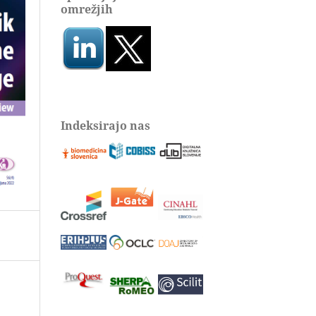
omrežjih
Indeksirajo nas