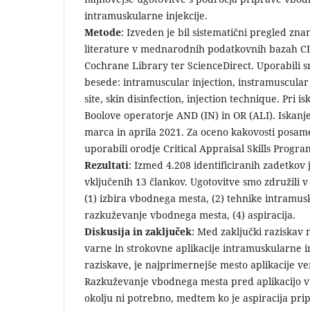
intramuskularne injekcije.
Metode
: Izveden je bil sistematični pregled zn
literature v mednarodnih podatkovnih bazah 
Cochrane Library ter ScienceDirect. Uporabili 
besede: intramuscular injection, instramuscular 
site, skin disinfection, injection technique. Pri i
Boolove operatorje AND (IN) in OR (ALI). Iskanje
marca in aprila 2021. Za oceno kakovosti posam
uporabili orodje Critical Appraisal Skills Progr
Rezultati
: Izmed 4.208 identificiranih zadetkov 
vključenih 13 člankov. Ugotovitve smo združili v 
(1) izbira vbodnega mesta, (2) tehnike intramusk
razkuževanje vbodnega mesta, (4) aspiracija.
Diskusija in zaključek
: Med zaključki raziskav
varne in strokovne aplikacije intramuskularne in
raziskave, je najprimernejše mesto aplikacije v
Razkuževanje vbodnega mesta pred aplikacijo v
okolju ni potrebno, medtem ko je aspiracija prip