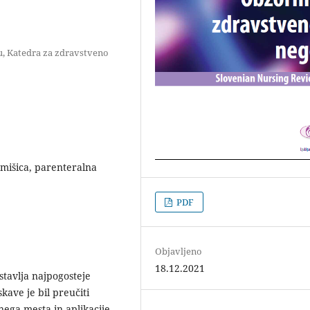
u, Katedra za zdravstveno
, mišica, parenteralna
PDF
Objavljeno
18.12.2021
stavlja najpogosteje
kave je bil preučiti
ega mesta in aplikacije