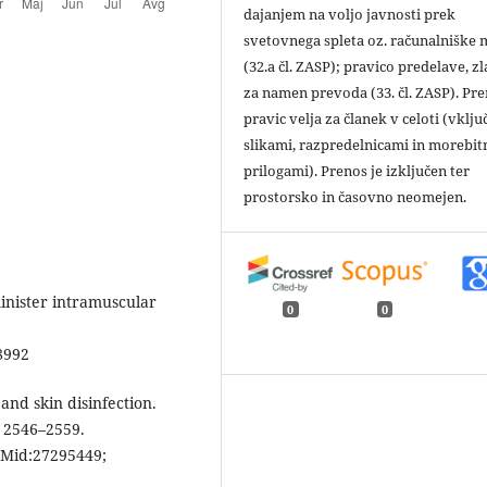
dajanjem na voljo javnosti prek
svetovnega spleta oz. računalniške
(32.a čl. ZASP); pravico predelave, zl
za namen prevoda (33. čl. ZASP). Pr
pravic velja za članek v celoti (vklju
slikami, razpredelnicami in morebit
prilogami). Prenos je izključen ter
prostorsko in časovno neomejen.
inister intramuscular
0
0
8992
 and skin disinfection.
 2546–2559.
Mid:27295449;