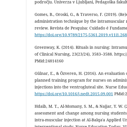
področju. Univerza v Ljubljani, Pedagoška fakult
Gomes, B., Oroski, G., & Traverso, F. (2019). (Re
administration technique by the intramuscular 
review. Revista de Pesquisa: Cuidado é Fundamen
https://doi.org/10.9789/2175-5361.2019.v11i1.26
Greenway, K. (2014). Rituals in nursing: Intramu
of Clinical Nursing, 23(23/24), 3583–3588. https:
PMid:24814160
Gülnar, E., & Özveren, H. (2016). An evaluation o
planned training program for nurses on admini
injections into the ventrogluteal site. Nurse Ed
https://doi.org/10.1016/j.nedt.2015.09.001
PMid:2
Hdaib, M. T., Al-Momany, S. M., & Najjar, Y. W. 
assessment and change among nursing students
intra-muscular injection at Al-Balqa'a Applied U
interventional study. Nurse Education Today, 35