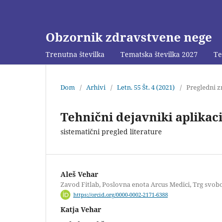
Obzornik zdravstvene nege
Trenutna številka
Tematska številka 2027
Te
Dom
/
Arhivi
/
Letn. 55 Št. 4 (2021)
/
Pregledni z
Tehnični dejavniki aplikac
sistematični pregled literature
Aleš Vehar
Zavod Fitlab, Poslovna enota Arcus Medici, Trg svobod
https://orcid.org/0000-0002-2171-6388
Katja Vehar