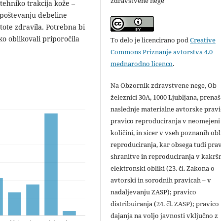
zdravstvene nege
tehniko trakcija kože –
 upoštevanju debeline
tote zdravila. Potrebna bi
ko oblikovali priporočila
To delo je licencirano pod
Creative
.
Commons Priznanje avtorstva 4.0
mednarodno licenco
.
Na Obzornik zdravstvene nege, Ob
železnici 30A, 1000 Ljubljana, prena
naslednje materialne avtorske pravi
pravico reproduciranja v neomejeni
količini, in sicer v vseh poznanih ob
reproduciranja, kar obsega tudi pra
shranitve in reproduciranja v kakršn
elektronski obliki (23. čl. Zakona o
avtorski in sorodnih pravicah – v
nadaljevanju ZASP); pravico
distribuiranja (24. čl. ZASP); pravico
dajanja na voljo javnosti vključno z