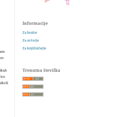
Informacije
Za bralce
Za avtorje
Za knjižničarje
šam
ce:
Trenutna številka
likah
vico
ikoli