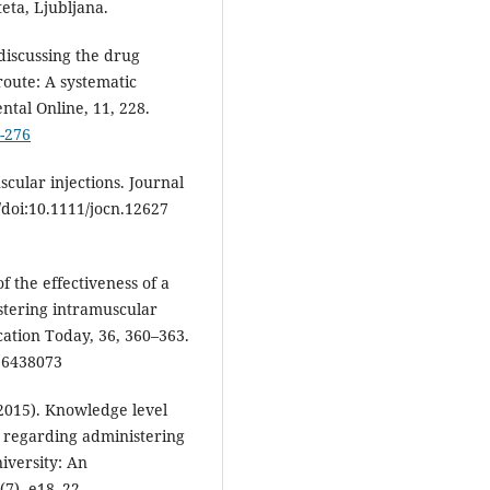
eta, Ljubljana.
)discussing the drug
route: A systematic
tal Online, 11, 228.
8-276
scular injections. Journal
//doi:10.1111/jocn.12627
f the effectiveness of a
stering intramuscular
ucation Today, 36, 360–363.
6438073
(2015). Knowledge level
 regarding administering
niversity: An
(7), e18–22.