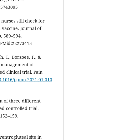
5743095
nurses still check for
 vaccine. Journal of
), 589–594.
PMid:22273415
h, T., Borzoee, F., &
in management of
 clinical trial. Pain
10.1016/j.pmn.2021.01.010
n of three different
d controlled trial.
 152–159.
ventrogluteal site in