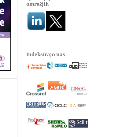
omrežjih
Indeksirajo nas