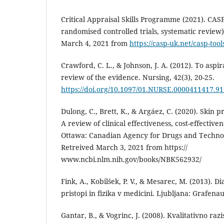
Critical Appraisal Skills Programme (2021). CASP
randomised controlled trials, systematic review)
March 4, 2021 from
https://casp-uk.net/casp-tools
Crawford, C. L., & Johnson, J. A. (2012). To aspir
review of the evidence. Nursing, 42(3), 20-25.
https://doi.org/10.1097/01.NURSE.0000411417.9
Dulong, C., Brett, K., & Argáez, C. (2020). Skin p
A review of clinical effectiveness, cost-effective
Ottawa: Canadian Agency for Drugs and Technol
Retreived March 3, 2021 from https://
www.ncbi.nlm.nih.gov/books/NBK562932/
Fink, A., Kobilšek, P. V., & Mesarec, M. (2013). D
pristopi in fizika v medicini. Ljubljana: Grafena
Gantar, B., & Vogrinc, J. (2008). Kvalitativno r