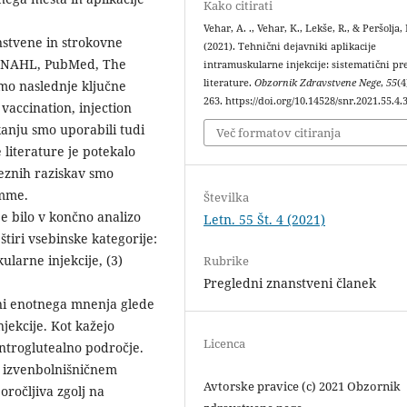
Kako citirati
Vehar, A. ., Vehar, K., Lekše, R., & Peršolja,
anstvene in strokovne
(2021). Tehnični dejavniki aplikacije
CINAHL, PubMed, The
intramuskularne injekcije: sistematični pr
literature.
Obzornik Zdravstvene Nege
,
55
(4
smo naslednje ključne
263. https://doi.org/10.14528/snr.2021.55.4.
vaccination, injection
skanju smo uporabili tudi
Več formatov citiranja
 literature je potekalo
eznih raziskav smo
amme.
Številka
je bilo v končno analizo
Letn. 55 Št. 4 (2021)
štiri vsebinske kategorije:
ularne injekcije, (3)
Rubrike
Pregledni znanstveni članek
 ni enotnega mnenja glede
jekcije. Kot kažejo
Licenca
entroglutealno področje.
 izvenbolnišničnem
Avtorske pravice (c) 2021 Obzornik
oročljiva zgolj na