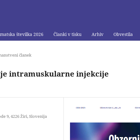
matska številka 2026
Članki v tisku
Arhiv
Obvestila
nanstveni članek
ije intramuskularne injekcije
e 9, 4226 Žiri, Slovenija