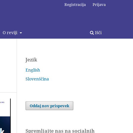
Registracija
Prijava
O reviji
Išči
Jezik
English
Slovenščina
Oddaj nov prispevek
Spremljajte nas na socialnih