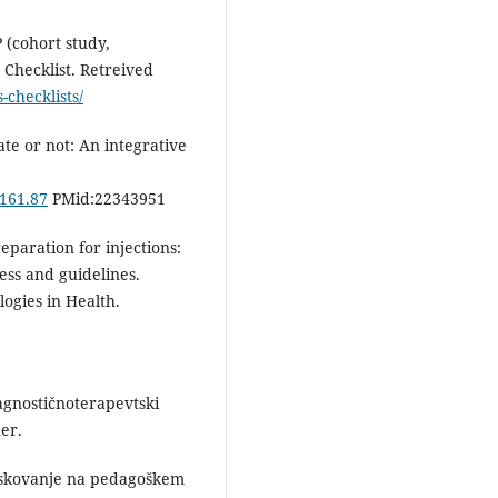
 (cohort study,
 Checklist. Retreived
-checklists/
ate or not: An integrative
1161.87
PMid:22343951
reparation for injections:
ness and guidelines.
ogies in Health.
iagnostičnoterapevtski
uer.
aziskovanje na pedagoškem