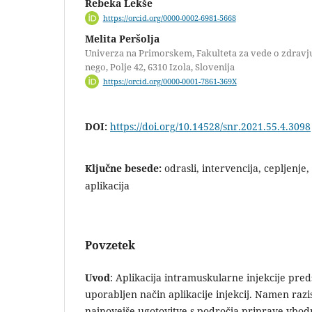
Rebeka Lekše
https://orcid.org/0000-0002-6981-5668
Melita Peršolja
Univerza na Primorskem, Fakulteta za vede o zdravj
nego, Polje 42, 6310 Izola, Slovenija
https://orcid.org/0000-0001-7861-369X
DOI:
https://doi.org/10.14528/snr.2021.55.4.3098
Ključne besede:
odrasli, intervencija, cepljenje
aplikacija
Povzetek
Uvod
: Aplikacija intramuskularne injekcije pred
uporabljen način aplikacije injekcij. Namen razis
najnovejše ugotovitve s področja priprave vbodn