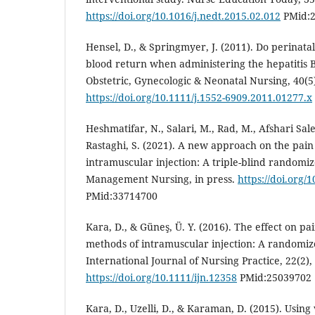
https://doi.org/10.1016/j.nedt.2015.02.012
PMid:2
Hensel, D., & Springmyer, J. (2011). Do perinatal 
blood return when administering the hepatitis B
Obstetric, Gynecologic & Neonatal Nursing, 40(5
https://doi.org/10.1111/j.1552-6909.2011.01277.x
Heshmatifar, N., Salari, M., Rad, M., Afshari Sale
Rastaghi, S. (2021). A new approach on the pa
intramuscular injection: A triple-blind randomized
Management Nursing, in press.
https://doi.org/
PMid:33714700
Kara, D., & Güneş, Ü. Y. (2016). The effect on pai
methods of intramuscular injection: A randomize
International Journal of Nursing Practice, 22(2),
https://doi.org/10.1111/ijn.12358
PMid:25039702
Kara, D., Uzelli, D., & Karaman, D. (2015). Using 