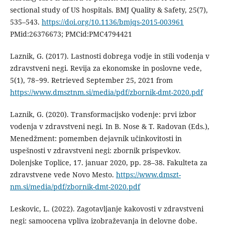
sectional study of US hospitals. BMJ Quality & Safety, 25(7),
535–543.
https://doi.org/10.1136/bmjqs-2015-003961
PMid:26376673; PMCid:PMC4794421
Laznik, G. (2017). Lastnosti dobrega vodje in stili vodenja v
zdravstveni negi. Revija za ekonomske in poslovne vede,
5(1), 78−99. Retrieved September 25, 2021 from
https://www.dmsztnm.si/media/pdf/zbornik-dmt-2020.pdf
Laznik, G. (2020). Transformacijsko vodenje: prvi izbor
vodenja v zdravstveni negi. In B. Nose & T. Radovan (Eds.),
Menedžment: pomemben dejavnik učinkovitosti in
uspešnosti v zdravstveni negi: zbornik prispevkov.
Dolenjske Toplice, 17. januar 2020, pp. 28–38. Fakulteta za
zdravstvene vede Novo Mesto.
https://www.dmszt-
nm.si/media/pdf/zbornik-dmt-2020.pdf
Leskovic, L. (2022). Zagotavljanje kakovosti v zdravstveni
negi: samoocena vpliva izobraževanja in delovne dobe.