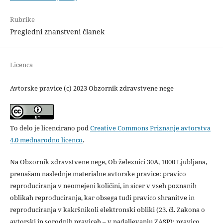
Rubrike
Pregledni znanstveni članek
Licenca
Avtorske pravice (c) 2023 Obzornik zdravstvene nege
To delo je licencirano pod
Creative Commons Priznanje avtorstva
4.0 mednarodno licenco
.
Na Obzornik zdravstvene nege, Ob železnici 30A, 1000 Ljubljana,
prenašam naslednje materialne avtorske pravice: pravico
reproduciranja v neomejeni količini, in sicer v vseh poznanih
oblikah reproduciranja, kar obsega tudi pravico shranitve in
reproduciranja v kakršnikoli elektronski obliki (23. čl. Zakona o
avtorski in sorodnih pravicah – v nadaljevanju ZASP); pravico