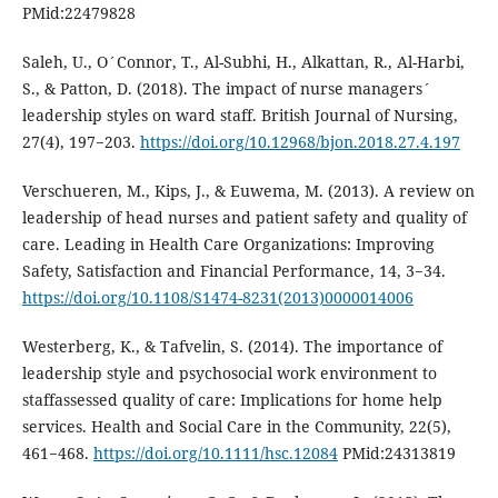
PMid:22479828
Saleh, U., O´Connor, T., Al-Subhi, H., Alkattan, R., Al-Harbi,
S., & Patton, D. (2018). The impact of nurse managers´
leadership styles on ward staff. British Journal of Nursing,
27(4), 197−203.
https://doi.org/10.12968/bjon.2018.27.4.197
Verschueren, M., Kips, J., & Euwema, M. (2013). A review on
leadership of head nurses and patient safety and quality of
care. Leading in Health Care Organizations: Improving
Safety, Satisfaction and Financial Performance, 14, 3−34.
https://doi.org/10.1108/S1474-8231(2013)0000014006
Westerberg, K., & Tafvelin, S. (2014). The importance of
leadership style and psychosocial work environment to
staffassessed quality of care: Implications for home help
services. Health and Social Care in the Community, 22(5),
461−468.
https://doi.org/10.1111/hsc.12084
PMid:24313819