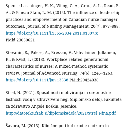
Spence Laschinger, H. K., Wong, C. A., Grau, A. L., Read, E.
A., & Pineau Stam, L. M. (2012). The influence of leadership
practices and empowerment on Canadian nurse manager
outcomes. Journal of Nursing Management, 20(7), 877–888.
https://doi.org/10.1111/j.1365-2834.2011.01307.x
PMid:23050621
Stevanin, S., Palese, A., Bressan, V., Vehvilainen-Julkunen,
K., & Kvist, T. (2018). Workplace-related generational
characteristics of nurses: A mixed-method systematic
review. Journal of Advanced Nursing, 74(6), 1245−1263.
https://doi.org/10.1111/jan.13538
PMid:29424038
Strel, N. (2021). Sposobnosti motiviranja in osebnostne
lastnosti vodij v zdravstveni negi (diplomsko delo). Fakulteta
za zdravstvo Angele Boškin, Jesenice.
http://datoteke.fzab.si/diplomskadela/2021/Strel_Nina.pdf
Šavora, M. (2013). Klinične poti kot orodje nadzora in