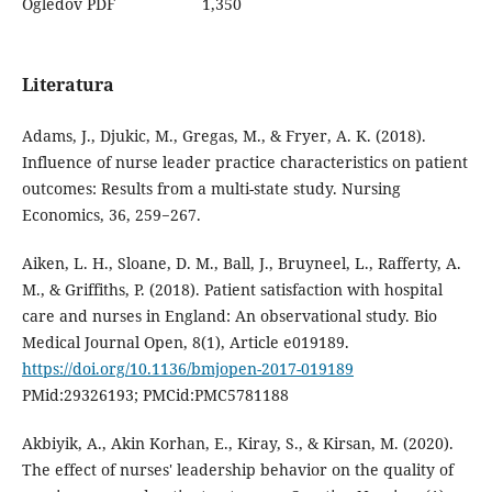
Ogledov PDF
1,350
Literatura
Adams, J., Djukic, M., Gregas, M., & Fryer, A. K. (2018).
Influence of nurse leader practice characteristics on patient
outcomes: Results from a multi-state study. Nursing
Economics, 36, 259−267.
Aiken, L. H., Sloane, D. M., Ball, J., Bruyneel, L., Rafferty, A.
M., & Griffiths, P. (2018). Patient satisfaction with hospital
care and nurses in England: An observational study. Bio
Medical Journal Open, 8(1), Article e019189.
https://doi.org/10.1136/bmjopen-2017-019189
PMid:29326193; PMCid:PMC5781188
Akbiyik, A., Akin Korhan, E., Kiray, S., & Kirsan, M. (2020).
The effect of nurses' leadership behavior on the quality of