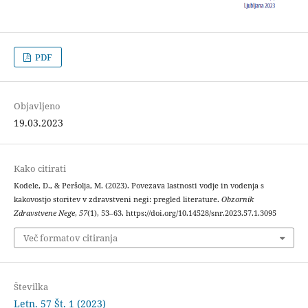
PDF
Objavljeno
19.03.2023
Kako citirati
Kodele, D., & Peršolja, M. (2023). Povezava lastnosti vodje in vodenja s
kakovostjo storitev v zdravstveni negi: pregled literature.
Obzornik
Zdravstvene Nege
,
57
(1), 53–63. https://doi.org/10.14528/snr.2023.57.1.3095
Več formatov citiranja
Številka
Letn. 57 Št. 1 (2023)