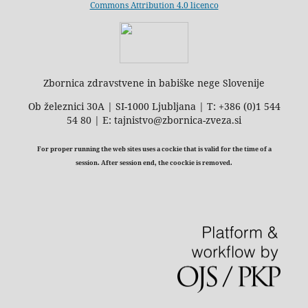
Commons Attribution 4.0 licenco
Zbornica zdravstvene in babiške nege Slovenije
Ob železnici 30A | SI-1000 Ljubljana | T: +386 (0)1 544
54 80 | E: tajnistvo@zbornica-zveza.si
For proper running the web sites uses a cockie that is valid for the time of a
session. After session end, the coockie is removed.