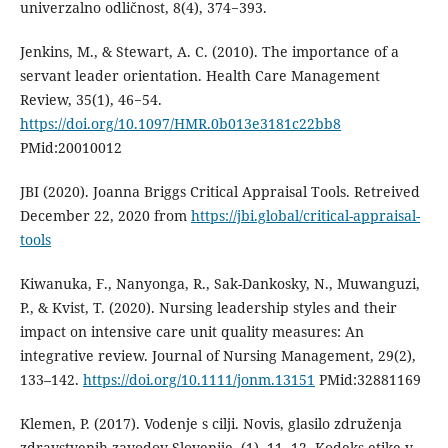
univerzalno odličnost, 8(4), 374−393.
Jenkins, M., & Stewart, A. C. (2010). The importance of a
servant leader orientation. Health Care Management
Review, 35(1), 46−54.
https://doi.org/10.1097/HMR.0b013e3181c22bb8
PMid:20010012
JBI (2020). Joanna Briggs Critical Appraisal Tools. Retreived
December 22, 2020 from
https://jbi.global/critical-appraisal-
tools
Kiwanuka, F., Nanyonga, R., Sak-Dankosky, N., Muwanguzi,
P., & Kvist, T. (2020). Nursing leadership styles and their
impact on intensive care unit quality measures: An
integrative review. Journal of Nursing Management, 29(2),
133–142.
https://doi.org/10.1111/jonm.13151
PMid:32881169
Klemen, P. (2017). Vodenje s cilji. Novis, glasilo združenja
zdravstvenih zavodov Slovenije, (1), 11−12. Kodeks etike v