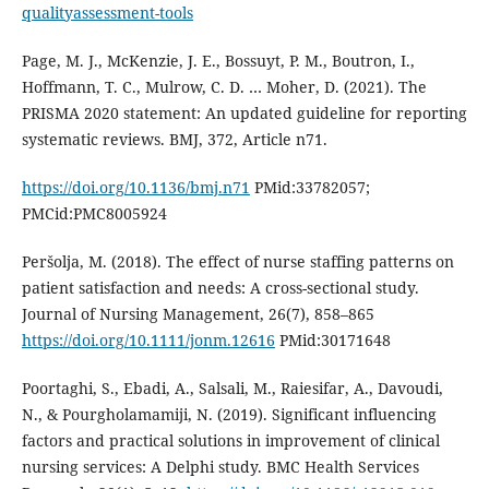
qualityassessment-tools
Page, M. J., McKenzie, J. E., Bossuyt, P. M., Boutron, I.,
Hoffmann, T. C., Mulrow, C. D. … Moher, D. (2021). The
PRISMA 2020 statement: An updated guideline for reporting
systematic reviews. BMJ, 372, Article n71.
https://doi.org/10.1136/bmj.n71
PMid:33782057;
PMCid:PMC8005924
Peršolja, M. (2018). The effect of nurse staffing patterns on
patient satisfaction and needs: A cross-sectional study.
Journal of Nursing Management, 26(7), 858–865
https://doi.org/10.1111/jonm.12616
PMid:30171648
Poortaghi, S., Ebadi, A., Salsali, M., Raiesifar, A., Davoudi,
N., & Pourgholamamiji, N. (2019). Significant influencing
factors and practical solutions in improvement of clinical
nursing services: A Delphi study. BMC Health Services