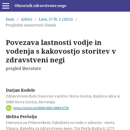
Obzornik zdravstvene nege
Dom
/
Arhivi
/
Letn. 57 Št. 1 (2023)
/
Pregledni znanstveni članek
Povezava lastnosti vodje in
vodenja s kakovostjo storitev v
zdravstveni negi
pregled literature
Darjan Kodele
Zdravstveni dom Osnovno varstvo Nova Gorica, Rejčeva ulica 4,
5000 Nova Gorica, Slovenija
https://orcid.org/0000-0001-8889-8756
Melita Peršolja
Univerza na Primorskem, Fakulteta za vede o zdravju - enota
Vipava, Katedra za zdravstveno nego, Trg Pavla Rušta 6, 5271