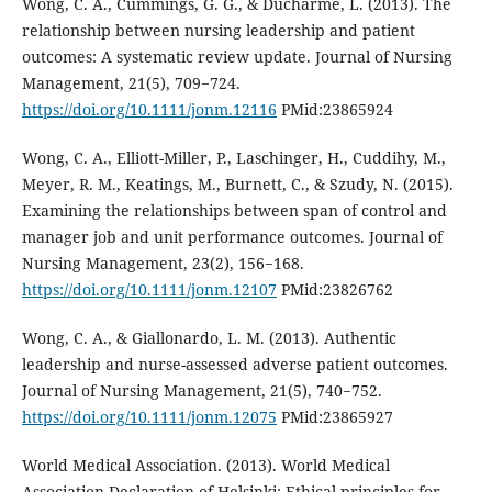
Wong, C. A., Cummings, G. G., & Ducharme, L. (2013). The
relationship between nursing leadership and patient
outcomes: A systematic review update. Journal of Nursing
Management, 21(5), 709−724.
https://doi.org/10.1111/jonm.12116
PMid:23865924
Wong, C. A., Elliott-Miller, P., Laschinger, H., Cuddihy, M.,
Meyer, R. M., Keatings, M., Burnett, C., & Szudy, N. (2015).
Examining the relationships between span of control and
manager job and unit performance outcomes. Journal of
Nursing Management, 23(2), 156−168.
https://doi.org/10.1111/jonm.12107
PMid:23826762
Wong, C. A., & Giallonardo, L. M. (2013). Authentic
leadership and nurse-assessed adverse patient outcomes.
Journal of Nursing Management, 21(5), 740−752.
https://doi.org/10.1111/jonm.12075
PMid:23865927
World Medical Association. (2013). World Medical
Association Declaration of Helsinki: Ethical principles for