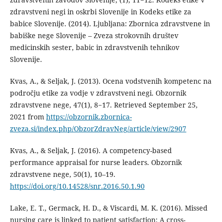
zdravstveni negi in oskrbi Slovenije in Kodeks etike za
babice Slovenije. (2014). Ljubljana: Zbornica zdravstvene in
babiške nege Slovenije – Zveza strokovnih društev
medicinskih sester, babic in zdravstvenih tehnikov
Slovenije.
Kvas, A., & Seljak, J. (2013). Ocena vodstvenih kompetenc na
področju etike za vodje v zdravstveni negi. Obzornik
zdravstvene nege, 47(1), 8−17. Retrieved September 25,
2021 from
https://obzornik.zbornica-
zveza.si/index.php/ObzorZdravNeg/article/view/2907
Kvas, A., & Seljak, J. (2016). A competency-based
performance appraisal for nurse leaders. Obzornik
zdravstvene nege, 50(1), 10–19.
https://doi.org/10.14528/snr.2016.50.1.90
Lake, E. T., Germack, H. D., & Viscardi, M. K. (2016). Missed
nursing care is linked to patient satisfaction: A cross-