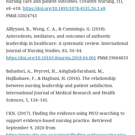
nursing care and patient outcomes. Creative Nursing, (1),
e8−e18.
https://doi.org/10.1891/1078-4535.26.1.e8
PMid:32024743
Alilyyani, B., Wong, C. A., & Cummings, G. (2018).
Antecedents, mediators, and outcomes of authentic
leadership in healthcare: A systematic review. International
Journal of Nursing Studies, 83, 34−64.
https://doi.org/10.1016/j.ijnurstu.2018.04.001
PMid:29684833
Bahadori, A., Peyrovi, H., Ashghali-Farahani, M.,
Hajibabaee, F., & Haghani, H. (2016). The relationship
between nursing leadership and patient satisfaction.
International Journal of Medical Research and Health
Sciences, 5, 134−141.
CKN. (2017). Finding the evidence-using PICO searching to
support evidence-based nursing practice. Retrieved
September 9, 2020 from
https://www.ckn.org.au/content/finding-evidenceusing-pico-