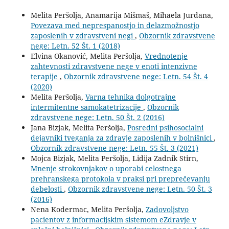
Melita Peršolja, Anamarija Mišmaš, Mihaela Jurdana,
Povezava med neprespanostjo in delazmožnostjo
zaposlenih v zdravstveni negi
,
Obzornik zdravstvene
nege: Letn. 52 Št. 1 (2018)
Elvina Okanović, Melita Peršolja,
Vrednotenje
zahtevnosti zdravstvene nege v enoti intenzivne
terapije
,
Obzornik zdravstvene nege: Letn. 54 Št. 4
(2020)
Melita Peršolja,
Varna tehnika dolgotrajne
intermitentne samokatetrizacije
,
Obzornik
zdravstvene nege: Letn. 50 Št. 2 (2016)
Jana Bizjak, Melita Peršolja,
Posredni psihosocialni
dejavniki tveganja za zdravje zaposlenih v bolnišnici
,
Obzornik zdravstvene nege: Letn. 55 Št. 3 (2021)
Mojca Bizjak, Melita Peršolja, Lidija Zadnik Stirn,
Mnenje strokovnjakov o uporabi celostnega
prehranskega protokola v praksi pri preprečevanju
debelosti
,
Obzornik zdravstvene nege: Letn. 50 Št. 3
(2016)
Nena Kodermac, Melita Peršolja,
Zadovoljstvo
pacientov z informacijskim sistemom eZdravje v