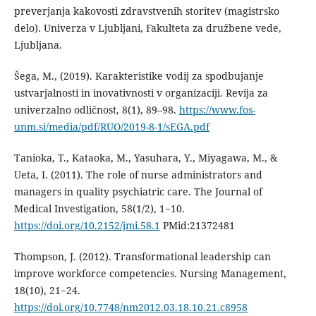
preverjanja kakovosti zdravstvenih storitev (magistrsko
delo). Univerza v Ljubljani, Fakulteta za družbene vede,
Ljubljana.
Šega, M., (2019). Karakteristike vodij za spodbujanje
ustvarjalnosti in inovativnosti v organizaciji. Revija za
univerzalno odličnost, 8(1), 89–98.
https://www.fos-
unm.si/media/pdf/RUO/2019-8-1/sEGA.pdf
Tanioka, T., Kataoka, M., Yasuhara, Y., Miyagawa, M., &
Ueta, I. (2011). The role of nurse administrators and
managers in quality psychiatric care. The Journal of
Medical Investigation, 58(1/2), 1−10.
https://doi.org/10.2152/jmi.58.1
PMid:21372481
Thompson, J. (2012). Transformational leadership can
improve workforce competencies. Nursing Management,
18(10), 21−24.
https://doi.org/10.7748/nm2012.03.18.10.21.c8958