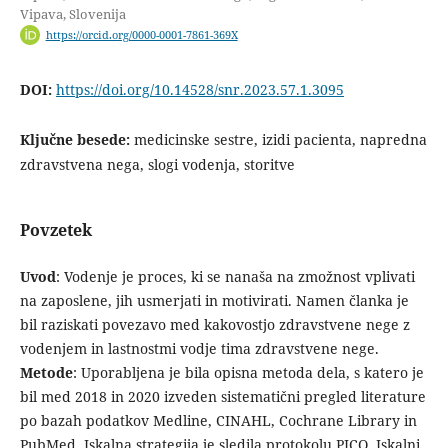
Vipava, Slovenija
https://orcid.org/0000-0001-7861-369X
DOI:
https://doi.org/10.14528/snr.2023.57.1.3095
Ključne besede:
medicinske sestre, izidi pacienta, napredna
zdravstvena nega, slogi vodenja, storitve
Povzetek
Uvod
: Vodenje je proces, ki se nanaša na zmožnost vplivati
na zaposlene, jih usmerjati in motivirati. Namen članka je
bil raziskati povezavo med kakovostjo zdravstvene nege z
vodenjem in lastnostmi vodje tima zdravstvene nege.
Metode
: Uporabljena je bila opisna metoda dela, s katero je
bil med 2018 in 2020 izveden sistematični pregled literature
po bazah podatkov Medline, CINAHL, Cochrane Library in
PubMed. Iskalna strategija je sledila protokolu PICO. Iskalni