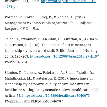
Research, 20(1), 3–12.
https://doi.org/10.1186/s12913-019-
4781-y
Rozman, R., Kovač, J., Filej, B., & Robida, A. (2019).
Management v zdravstvenih organizacijah. Ljubljana:
Lexpera, GV Založba.
Saleh, U., O'Connor, T., Al-Subhi, H., Alkattan, R., Al-Harbi,
S., & Patton, D. (2018). The impact of nurse managers'
leadership styles on ward staff. British Journal of Nursing,
27(4), 197−203.
https://doi.org/10.12968/bjon.2018.27.4.197
PMid:2945794
Sfantou, D., Laliotis, A., Patelarou, A., Sifaki- Pistolla, D.,
Matalliotakis, M., & Patelarou, E. (2017). Importance of
leadership style towards quality of care measures in
healthcare settings: A Systematic review. Healthcare, 5(4),
Article 73.
https://doi.org/10.3390/healthcare5040073
PMid:29036901; PMCid:PMC5746707