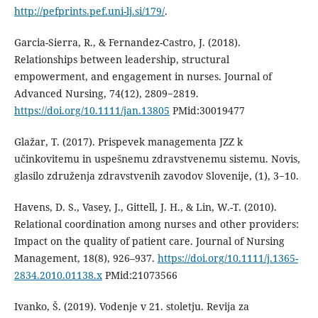
http://pefprints.pef.uni-lj.si/179/
.
Garcia-Sierra, R., & Fernandez-Castro, J. (2018).
Relationships between leadership, structural
empowerment, and engagement in nurses. Journal of
Advanced Nursing, 74(12), 2809−2819.
https://doi.org/10.1111/jan.13805
PMid:30019477
Glažar, T. (2017). Prispevek managementa JZZ k
učinkovitemu in uspešnemu zdravstvenemu sistemu. Novis,
glasilo združenja zdravstvenih zavodov Slovenije, (1), 3−10.
Havens, D. S., Vasey, J., Gittell, J. H., & Lin, W.-T. (2010).
Relational coordination among nurses and other providers:
Impact on the quality of patient care. Journal of Nursing
Management, 18(8), 926–937.
https://doi.org/10.1111/j.1365-
2834.2010.01138.x
PMid:21073566
Ivanko, Š. (2019). Vodenje v 21. stoletju. Revija za