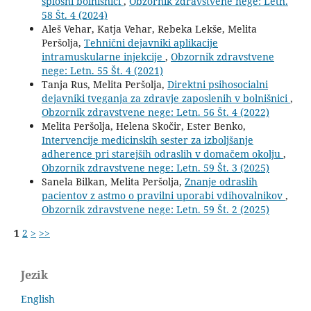
splošni bolnišnici
,
Obzornik zdravstvene nege: Letn.
58 Št. 4 (2024)
Aleš Vehar, Katja Vehar, Rebeka Lekše, Melita
Peršolja,
Tehnični dejavniki aplikacije
intramuskularne injekcije
,
Obzornik zdravstvene
nege: Letn. 55 Št. 4 (2021)
Tanja Rus, Melita Peršolja,
Direktni psihosocialni
dejavniki tveganja za zdravje zaposlenih v bolnišnici
,
Obzornik zdravstvene nege: Letn. 56 Št. 4 (2022)
Melita Peršolja, Helena Skočir, Ester Benko,
Intervencije medicinskih sester za izboljšanje
adherence pri starejših odraslih v domačem okolju
,
Obzornik zdravstvene nege: Letn. 59 Št. 3 (2025)
Sanela Bilkan, Melita Peršolja,
Znanje odraslih
pacientov z astmo o pravilni uporabi vdihovalnikov
,
Obzornik zdravstvene nege: Letn. 59 Št. 2 (2025)
1
2
>
>>
Jezik
English