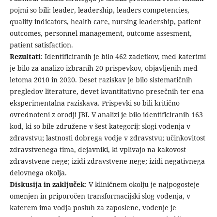
pojmi so bili: leader, leadership, leaders competencies,
quality indicators, health care, nursing leadership, patient
outcomes, personnel management, outcome assesment,
patient satisfaction.
Rezultati
: Identificiranih je bilo 462 zadetkov, med katerimi
je bilo za analizo izbranih 20 prispevkov, objavljenih med
letoma 2010 in 2020. Deset raziskav je bilo sistematičnih
pregledov literature, devet kvantitativno presečnih ter ena
eksperimentalna raziskava. Prispevki so bili kritično
ovrednoteni z orodji JBI. V analizi je bilo identificiranih 163
kod, ki so bile združene v šest kategorij: slogi vodenja v
zdravstvu; lastnosti dobrega vodje v zdravstvu; učinkovitost
zdravstvenega tima, dejavniki, ki vplivajo na kakovost
zdravstvene nege; izidi zdravstvene nege; izidi negativnega
delovnega okolja.
Diskusija in zaključek
: V kliničnem okolju je najpogosteje
omenjen in priporočen transformacijski slog vodenja, v
katerem ima vodja posluh za zaposlene, vodenje je