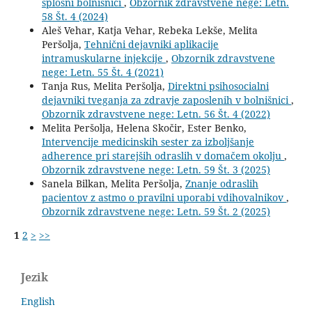
splošni bolnišnici
,
Obzornik zdravstvene nege: Letn.
58 Št. 4 (2024)
Aleš Vehar, Katja Vehar, Rebeka Lekše, Melita
Peršolja,
Tehnični dejavniki aplikacije
intramuskularne injekcije
,
Obzornik zdravstvene
nege: Letn. 55 Št. 4 (2021)
Tanja Rus, Melita Peršolja,
Direktni psihosocialni
dejavniki tveganja za zdravje zaposlenih v bolnišnici
,
Obzornik zdravstvene nege: Letn. 56 Št. 4 (2022)
Melita Peršolja, Helena Skočir, Ester Benko,
Intervencije medicinskih sester za izboljšanje
adherence pri starejših odraslih v domačem okolju
,
Obzornik zdravstvene nege: Letn. 59 Št. 3 (2025)
Sanela Bilkan, Melita Peršolja,
Znanje odraslih
pacientov z astmo o pravilni uporabi vdihovalnikov
,
Obzornik zdravstvene nege: Letn. 59 Št. 2 (2025)
1
2
>
>>
Jezik
English