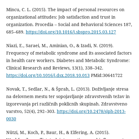
Mincu, C. L. (2015). The impact of personal resources on
organizational attitudes: Job satisfaction and trust in
organization. Procedia – Social and Behavioral Sciences 187,
685–689.
https://doi.org/10.1016/j.sbspro.2015.03.127
Niazi, E., Saraei, M., Aminian, O., & Izadi, N. (2019).
Frequency of metabolic syndrome and its associated factors
in health care workers. Diabetes and Metabolic Syndrome:
Clinical Research and Reviews, 13(1), 338–342.
https://doi.org/10.1016/j.dsx.2018.10.013
PMid:30641722
Novak, T., Sedlar, N., & Šprah, L. (2013). Doživljanje stresa
na delovnem mestu ter sopojavljanje zdravstvenih težav in
izgorevanja pri različnih poklicnih skupinah. Zdravstveno
varstvo, 52(4), 292–303.
https://doi.org/10.2478/sjph-2013-
0030
Nützi, M., Koch, P., Baur, H., & Elfering, A. (2015).