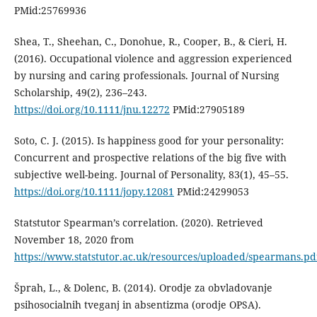
PMid:25769936
Shea, T., Sheehan, C., Donohue, R., Cooper, B., & Cieri, H.
(2016). Occupational violence and aggression experienced
by nursing and caring professionals. Journal of Nursing
Scholarship, 49(2), 236–243.
https://doi.org/10.1111/jnu.12272
PMid:27905189
Soto, C. J. (2015). Is happiness good for your personality:
Concurrent and prospective relations of the big five with
subjective well-being. Journal of Personality, 83(1), 45–55.
https://doi.org/10.1111/jopy.12081
PMid:24299053
Statstutor Spearman’s correlation. (2020). Retrieved
November 18, 2020 from
https://www.statstutor.ac.uk/resources/uploaded/spearmans.pd
Šprah, L., & Dolenc, B. (2014). Orodje za obvladovanje
psihosocialnih tveganj in absentizma (orodje OPSA).