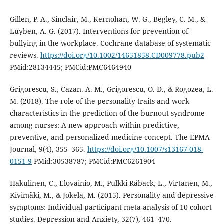
Gillen, P. A., Sinclair, M., Kernohan, W. G., Begley, C. M., &
Luyben, A. G. (2017). Interventions for prevention of
bullying in the workplace. Cochrane database of systematic
reviews.
https://doi.org/10.1002/14651858.CD009778.pub2
PMid:28134445; PMCid:PMC6464940
Grigorescu, S., Cazan. A. M., Grigorescu, O. D., & Rogozea, L.
M. (2018). The role of the personality traits and work
characteristics in the prediction of the burnout syndrome
among nurses: A new approach within predictive,
preventive, and personalized medicine concept. The EPMA
Journal, 9(4), 355–365.
https://doi.org/10.1007/s13167-018-
0151-9
PMid:30538787; PMCid:PMC6261904
Hakulinen, C., Elovainio, M., Pulkki-Råback, L., Virtanen, M.,
Kivimäki, M., & Jokela, M. (2015). Personality and depressive
symptoms: Individual participant meta-analysis of 10 cohort
studies. Depression and Anxiety, 32(7), 461–470.