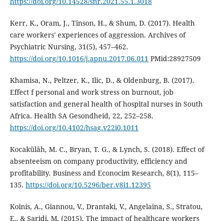
https://doi.org/10.14528/snr.2021.55.1.3018
Kerr, K., Oram, J., Tinson, H., & Shum, D. (2017). Health
care workers' experiences of aggression. Archives of
Psychiatric Nursing, 31(5), 457–462.
https://doi.org/10.1016/j.apnu.2017.06.011
PMid:28927509
Khamisa, N., Peltzer, K., Ilic, D., & Oldenburg, B. (2017).
Effect f personal and work stress on burnout, job
satisfaction and general health of hospital nurses in South
Africa. Health SA Gesondheid, 22, 252–258.
https://doi.org/10.4102/hsag.v22i0.1011
Kocakülâh, M. C., Bryan, T. G., & Lynch, S. (2018). Effect of
absenteeism on company productivity, efficiency and
profitability. Business and Econocim Research, 8(1), 115–
135.
https://doi.org/10.5296/ber.v8i1.12395
Koinis, A., Giannou, V., Drantaki, V., Angelaina, S., Stratou,
E., & Saridi, M. (2015). The impact of healthcare workers