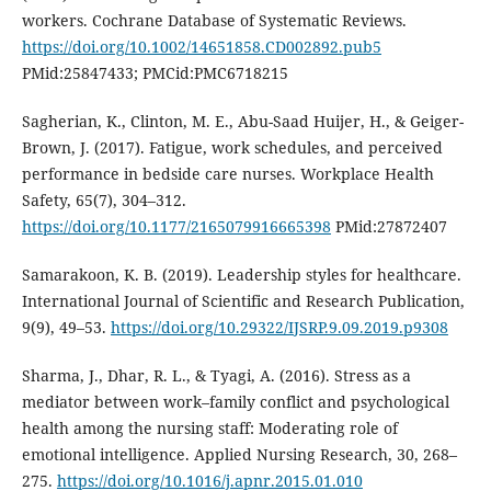
workers. Cochrane Database of Systematic Reviews.
https://doi.org/10.1002/14651858.CD002892.pub5
PMid:25847433; PMCid:PMC6718215
Sagherian, K., Clinton, M. E., Abu-Saad Huijer, H., & Geiger-
Brown, J. (2017). Fatigue, work schedules, and perceived
performance in bedside care nurses. Workplace Health
Safety, 65(7), 304–312.
https://doi.org/10.1177/2165079916665398
PMid:27872407
Samarakoon, K. B. (2019). Leadership styles for healthcare.
International Journal of Scientific and Research Publication,
9(9), 49–53.
https://doi.org/10.29322/IJSRP.9.09.2019.p9308
Sharma, J., Dhar, R. L., & Tyagi, A. (2016). Stress as a
mediator between work–family conflict and psychological
health among the nursing staff: Moderating role of
emotional intelligence. Applied Nursing Research, 30, 268–
275.
https://doi.org/10.1016/j.apnr.2015.01.010