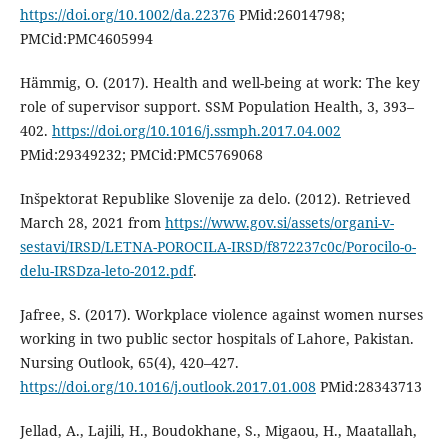
https://doi.org/10.1002/da.22376
PMid:26014798;
PMCid:PMC4605994
Hämmig, O. (2017). Health and well-being at work: The key
role of supervisor support. SSM Population Health, 3, 393–
402.
https://doi.org/10.1016/j.ssmph.2017.04.002
PMid:29349232; PMCid:PMC5769068
Inšpektorat Republike Slovenije za delo. (2012). Retrieved
March 28, 2021 from
https://www.gov.si/assets/organi-v-
sestavi/IRSD/LETNA-POROCILA-IRSD/f872237c0c/Porocilo-o-
delu-IRSDza-leto-2012.pdf
.
Jafree, S. (2017). Workplace violence against women nurses
working in two public sector hospitals of Lahore, Pakistan.
Nursing Outlook, 65(4), 420–427.
https://doi.org/10.1016/j.outlook.2017.01.008
PMid:28343713
Jellad, A., Lajili, H., Boudokhane, S., Migaou, H., Maatallah,