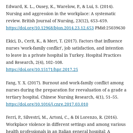
Edward, K. L., Ousey, K., Warelow, P., & Lui, S. (2014).
Nursing and aggression in the workplace: A systematic
review. British Journal of Nursing, 23(12), 653–659.
https://doi.org/10.12968/bjon.2014.23.12.653
PMid:25039630
Ekici, D., Cerit, K., & Mert, T. (2017). Factors that influence
nurses 'work-family conflict', job satisfaction, and intention
to leave in a private hospital in Turkey. Hospital Practices
and Research, 2(4), 102–108.
https://doi.org/10.15171/hpr.2017.25
Fang, Y. X. (2017). Burnout and work-family conflict among
nurses during the preparation for reevaluation of a grade a
tertiary hospital. Chinese Nursing Research, 4(1), 51–55.
https://doi.org/10.1016/j.cnre.2017.03.010
Ferri, P., Silvestri, M., Artoni, C., & Di Lorenzo, R. (2016).
Workplace violence in different settings and among various
health professionals in an Italian general hospital: A