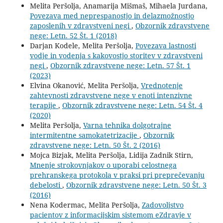
Melita Peršolja, Anamarija Mišmaš, Mihaela Jurdana,
Povezava med neprespanostjo in delazmožnostjo
zaposlenih v zdravstveni negi
,
Obzornik zdravstvene
nege: Letn. 52 Št. 1 (2018)
Darjan Kodele, Melita Peršolja,
Povezava lastnosti
vodje in vodenja s kakovostjo storitev v zdravstveni
negi
,
Obzornik zdravstvene nege: Letn. 57 Št. 1
(2023)
Elvina Okanović, Melita Peršolja,
Vrednotenje
zahtevnosti zdravstvene nege v enoti intenzivne
terapije
,
Obzornik zdravstvene nege: Letn. 54 Št. 4
(2020)
Melita Peršolja,
Varna tehnika dolgotrajne
intermitentne samokatetrizacije
,
Obzornik
zdravstvene nege: Letn. 50 Št. 2 (2016)
Mojca Bizjak, Melita Peršolja, Lidija Zadnik Stirn,
Mnenje strokovnjakov o uporabi celostnega
prehranskega protokola v praksi pri preprečevanju
debelosti
,
Obzornik zdravstvene nege: Letn. 50 Št. 3
(2016)
Nena Kodermac, Melita Peršolja,
Zadovoljstvo
pacientov z informacijskim sistemom eZdravje v