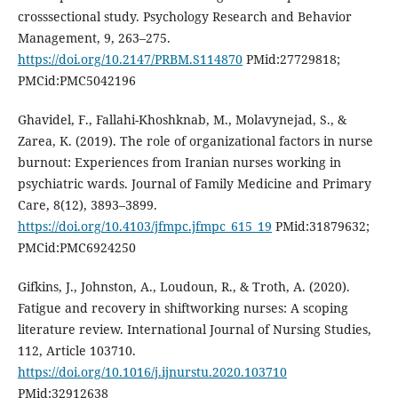
crosssectional study. Psychology Research and Behavior
Management, 9, 263–275.
https://doi.org/10.2147/PRBM.S114870
PMid:27729818;
PMCid:PMC5042196
Ghavidel, F., Fallahi-Khoshknab, M., Molavynejad, S., &
Zarea, K. (2019). The role of organizational factors in nurse
burnout: Experiences from Iranian nurses working in
psychiatric wards. Journal of Family Medicine and Primary
Care, 8(12), 3893–3899.
https://doi.org/10.4103/jfmpc.jfmpc_615_19
PMid:31879632;
PMCid:PMC6924250
Gifkins, J., Johnston, A., Loudoun, R., & Troth, A. (2020).
Fatigue and recovery in shiftworking nurses: A scoping
literature review. International Journal of Nursing Studies,
112, Article 103710.
https://doi.org/10.1016/j.ijnurstu.2020.103710
PMid:32912638