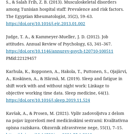
S., & Salah Frih, Z. B. (2013). Musculoskeletal disorders
among Tunisian hospital staff: Prevalence and risk factors.
The Egyptian Rheumatologist, 35(2), 59–63.
https://doi.org/10.1016/j.ejr.2013.01.002
Judge, T. A., & Kammeyer-Mueller, J. D. (2012). Job
attitudes. Annual Review of Psychology, 63, 341–367.
https://doi.org/10.1146/annurev-psych-120710-100511
PMid:22129457
Karhula, K., Ropponen, A., Hakola, T., Puttonen, S., Ojajärvi,
A., Koskinen, A., & Härmä, M. (2019). Sleep and fatigue in
shift work with and without night work: Linkage to
objective working time data. Sleep medicine, 64(1).
https://doi.org/10.1016/j.sleep.2019.11.524
Kavšak, A., & Prosen, M. (2021). Vpliv zadovoljstva z delom
na pojav izgorelosti med medicinskimi sestrami: Kvalitativna
opisna raziskava. Obzornik zdravstvene nege, 55(1), 7–15.