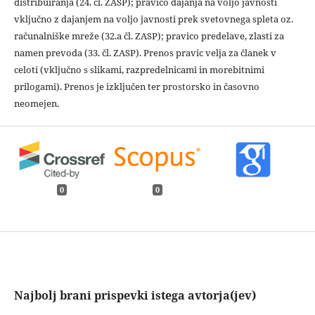
distribuiranja (24. čl. ZASP); pravico dajanja na voljo javnosti
vključno z dajanjem na voljo javnosti prek svetovnega spleta oz.
računalniške mreže (32.a čl. ZASP); pravico predelave, zlasti za
namen prevoda (33. čl. ZASP). Prenos pravic velja za članek v
celoti (vključno s slikami, razpredelnicami in morebitnimi
prilogami). Prenos je izključen ter prostorsko in časovno
neomejen.
0
0
Najbolj brani prispevki istega avtorja(jev)