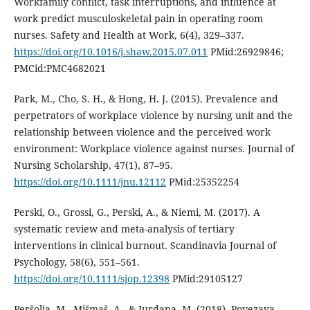
Workfamily conflict, task interruptions, and influence at
work predict musculoskeletal pain in operating room
nurses. Safety and Health at Work, 6(4), 329–337.
https://doi.org/10.1016/j.shaw.2015.07.011
PMid:26929846;
PMCid:PMC4682021
Park, M., Cho, S. H., & Hong, H. J. (2015). Prevalence and
perpetrators of workplace violence by nursing unit and the
relationship between violence and the perceived work
environment: Workplace violence against nurses. Journal of
Nursing Scholarship, 47(1), 87–95.
https://doi.org/10.1111/jnu.12112
PMid:25352254
Perski, O., Grossi, G., Perski, A., & Niemi, M. (2017). A
systematic review and meta-analysis of tertiary
interventions in clinical burnout. Scandinavia Journal of
Psychology, 58(6), 551–561.
https://doi.org/10.1111/sjop.12398
PMid:29105127
Peršolja, M., Mišmaš, A., & Jurdana, M. (2018). Povezava