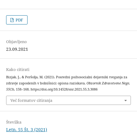
PDF
Objavljeno
23.09.2021
Kako citirati
Bizjak, J., & Peršolja, M. (2021). Posredni psihosocialni dejavniki tveganja za
zdravje zaposlenih v bolnišnici: opisna raziskava.
Obzornik Zdravstvene Nege
,
55
(3), 158–168. https://doi.org/10.14528/snr.2021.55.3.3086
Več formatov citiranja
Številka
Letn. 55 Št. 3 (2021)