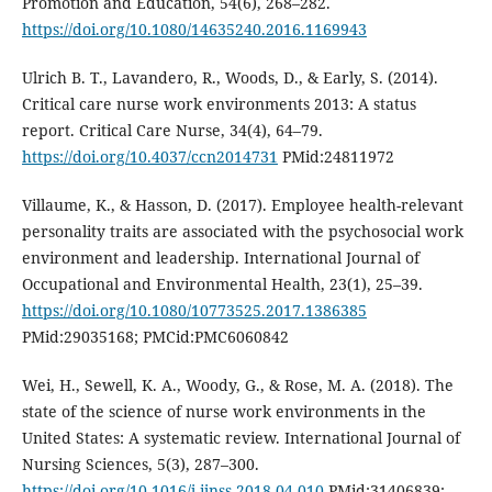
Promotion and Education, 54(6), 268–282.
https://doi.org/10.1080/14635240.2016.1169943
Ulrich B. T., Lavandero, R., Woods, D., & Early, S. (2014).
Critical care nurse work environments 2013: A status
report. Critical Care Nurse, 34(4), 64–79.
https://doi.org/10.4037/ccn2014731
PMid:24811972
Villaume, K., & Hasson, D. (2017). Employee health-relevant
personality traits are associated with the psychosocial work
environment and leadership. International Journal of
Occupational and Environmental Health, 23(1), 25–39.
https://doi.org/10.1080/10773525.2017.1386385
PMid:29035168; PMCid:PMC6060842
Wei, H., Sewell, K. A., Woody, G., & Rose, M. A. (2018). The
state of the science of nurse work environments in the
United States: A systematic review. International Journal of
Nursing Sciences, 5(3), 287–300.
https://doi.org/10.1016/j.ijnss.2018.04.010
PMid:31406839;