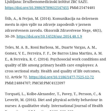
Ljubljana: Družbenomedicinski inštitut ZRC SAZU.
https://doi.org/10.3986/9789612547455
PMid:25474481
Štih, A., & Ferjan, M. (2014). Komunikacija na delovnem
mestu in njen vpliv na zdravje zaposlenih v javnem
zdravstvenem zavodu. Obzornik Zdravstvene Nege, 48(1),
30–39.
https://doi.org/10.14528/snr.2014.48.1.9
Teles, M. A. B., Rossi Barbosa, M., Duarte Vargas, A. M.,
Gomez, V. E., Ferreira, F. F., De Barros Lima Martins, A. M.
E., & Ferreira, R. C. (2014). Psychosocial work conditions and
quality of life among primary health care employees: A
cross sectional study. Health and quality of life outcomes,
12, Article 72.
https://doi.org/10.1186/1477-7525-12-72
PMid:24884707; PMCid:PMC4122097
Torquati, L., Kolbe-Alexander, T., Pavey, T., Persson, C., &
Leveritt, M. (2016). Diet and physical activity behaviour in
nurses: A qualitative study. International Journal of Health