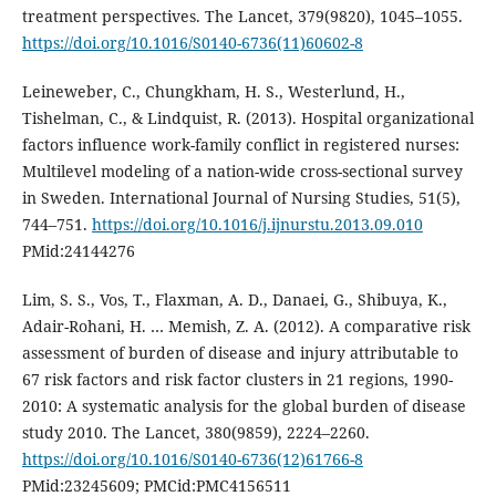
treatment perspectives. The Lancet, 379(9820), 1045–1055.
https://doi.org/10.1016/S0140-6736(11)60602-8
Leineweber, C., Chungkham, H. S., Westerlund, H.,
Tishelman, C., & Lindquist, R. (2013). Hospital organizational
factors influence work-family conflict in registered nurses:
Multilevel modeling of a nation-wide cross-sectional survey
in Sweden. International Journal of Nursing Studies, 51(5),
744–751.
https://doi.org/10.1016/j.ijnurstu.2013.09.010
PMid:24144276
Lim, S. S., Vos, T., Flaxman, A. D., Danaei, G., Shibuya, K.,
Adair-Rohani, H. … Memish, Z. A. (2012). A comparative risk
assessment of burden of disease and injury attributable to
67 risk factors and risk factor clusters in 21 regions, 1990-
2010: A systematic analysis for the global burden of disease
study 2010. The Lancet, 380(9859), 2224–2260.
https://doi.org/10.1016/S0140-6736(12)61766-8
PMid:23245609; PMCid:PMC4156511