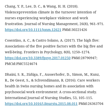
Chang, Y. P., Lee, D. C., & Wang, H. H. (2018).
Violenceprevention climate in the turnover intention of
nurses experiencing workplace violence and work
frustration. Journal of Nursing Management, 26(8), 961–971.
https://doi.org/10.1111/jonm.12621
PMid:30221426
Cosentino, A. C., & Castro Solano, A. (2017). The high five:
Associations of the five positive factors with the big five and
well-being. Frontiers in Psychology, 8(8), 1250–1274.
https://doi.org/10.3389/fpsyg.2017.01250
PMid:28790947;
PMCid:PMC5524674
Dhaini, S. R., Zúñiga, F., Ausserhofer, D., Simon, M., Kunz,
R., De Geest, S., & Schvendimann, R. (2016). Care workers
health in Swiss nursing homes and its association with
psychosocial work environment: A cross-sectional study.
International Journal of Nursing Studies, 53, 105–115.
https://doi.org/10.1016/j.ijnurstu.2015.08.011
PMid:26363704