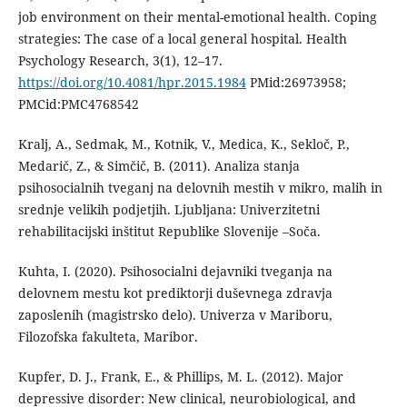
job environment on their mental-emotional health. Coping
strategies: The case of a local general hospital. Health
Psychology Research, 3(1), 12–17.
https://doi.org/10.4081/hpr.2015.1984
PMid:26973958;
PMCid:PMC4768542
Kralj, A., Sedmak, M., Kotnik, V., Medica, K., Sekloč, P.,
Medarič, Z., & Simčič, B. (2011). Analiza stanja
psihosocialnih tveganj na delovnih mestih v mikro, malih in
srednje velikih podjetjih. Ljubljana: Univerzitetni
rehabilitacijski inštitut Republike Slovenije –Soča.
Kuhta, I. (2020). Psihosocialni dejavniki tveganja na
delovnem mestu kot prediktorji duševnega zdravja
zaposlenih (magistrsko delo). Univerza v Mariboru,
Filozofska fakulteta, Maribor.
Kupfer, D. J., Frank, E., & Phillips, M. L. (2012). Major
depressive disorder: New clinical, neurobiological, and