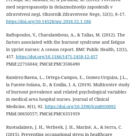
med neprespanostjo in delazmožnostjo zaposlenih v
zdravstveni negi. Obzornik Zdravstvene Nege, 52(1), 8–17.
https://doi.org/10.14528/snr.2018.52.1.186
Raftopoulos, V., Charalambous, A., & Talias, M. (2012). The
factors associated with the burnout syndrome and fatigue
in ypriot nurses: A census report. BMC Public Health, 12(1),
457.
https://doi.org/10.1186/1471-2458-12-457
PMid:22716044; PMCid:PMC3506490
Ramirez-Baena, L., Ortega-Campos, E., Gomez-Urquiza, J.L.,
la Fuente-Solana, D., & Emilia, I. A. (2019). Multicentre study
of burnout prevalence and related psychological variables
in medical area hospital nurses. Journal of Clinical
Medicine, 8(1), 92.
https://doi.org/10.3390/jcm8010092
PMid:30650557; PMCid:PMC6351959
Ruotsalainen, J. H., Verbeek, J. H., Mariné, A., & Serra, C.
(2015). Preventing occupational stress in healthcare