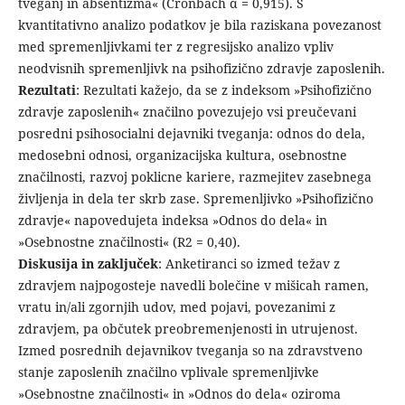
tveganj in absentizma« (Cronbach α = 0,915). S
kvantitativno analizo podatkov je bila raziskana povezanost
med spremenljivkami ter z regresijsko analizo vpliv
neodvisnih spremenljivk na psihofizično zdravje zaposlenih.
Rezultati
: Rezultati kažejo, da se z indeksom »Psihofizično
zdravje zaposlenih« značilno povezujejo vsi preučevani
posredni psihosocialni dejavniki tveganja: odnos do dela,
medosebni odnosi, organizacijska kultura, osebnostne
značilnosti, razvoj poklicne kariere, razmejitev zasebnega
življenja in dela ter skrb zase. Spremenljivko »Psihofizično
zdravje« napovedujeta indeksa »Odnos do dela« in
»Osebnostne značilnosti« (R2 = 0,40).
Diskusija in zaključek
: Anketiranci so izmed težav z
zdravjem najpogosteje navedli bolečine v mišicah ramen,
vratu in/ali zgornjih udov, med pojavi, povezanimi z
zdravjem, pa občutek preobremenjenosti in utrujenost.
Izmed posrednih dejavnikov tveganja so na zdravstveno
stanje zaposlenih značilno vplivale spremenljivke
»Osebnostne značilnosti« in »Odnos do dela« oziroma