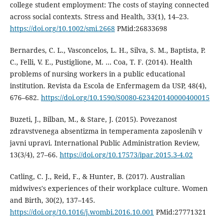
college student employment: The costs of staying connected
across social contexts. Stress and Health, 33(1), 14–23.
https://doi.org/10.1002/smi.2668
PMid:26833698
Bernardes, C. L., Vasconcelos, L. H., Silva, S. M., Baptista, P.
C., Felli, V. E., Pustiglione, M. … Coa, T. F. (2014). Health
problems of nursing workers in a public educational
institution. Revista da Escola de Enfermagem da USP, 48(4),
676–682.
https://doi.org/10.1590/S0080-623420140000400015
Buzeti, J., Bilban, M., & Stare, J. (2015). Povezanost
zdravstvenega absentizma in temperamenta zaposlenih v
javni upravi. International Public Administration Review,
13(3/4), 27–66.
https://doi.org/10.17573/ipar.2015.3-4.02
Catling, C. J., Reid, F., & Hunter, B. (2017). Australian
midwives's experiences of their workplace culture. Women
and Birth, 30(2), 137–145.
https://doi.org/10.1016/j.wombi.2016.10.001
PMid:27771321