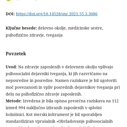
DOI:
https://doi.org/10.14528/snr.2021.55.3.3086
Ključne besede:
delovno okolje, medicinske sestre,
psihofizično zdravje, tveganja
Povzetek
Uvod
: Na zdravje zaposlenih v delovnem okolju vplivajo
psihosocialni dejavniki tveganja, ki jih razvrščamo na
neposredne in posredne. Namen raziskave je bil ugotoviti
moč povezanosti in vpliv posrednih dejavnikov tveganja pri
delu na psihofizično zdravje zaposlenih.
Metode
: Izvedena je bila opisna presečna raziskava na 112
izmed 994 naključno izbranih zaposlenih v splošni
bolnišnici. Kot merski inštrument je bil uporabljen
standardiziran vprašalnik »Obvladovanje psihosocialnih