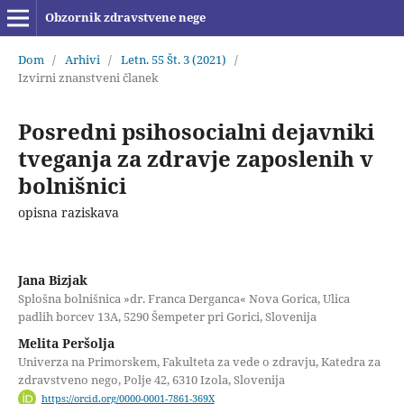
Obzornik zdravstvene nege
Dom
/
Arhivi
/
Letn. 55 Št. 3 (2021)
/
Izvirni znanstveni članek
Posredni psihosocialni dejavniki
tveganja za zdravje zaposlenih v
bolnišnici
opisna raziskava
Jana Bizjak
Splošna bolnišnica »dr. Franca Derganca« Nova Gorica, Ulica
padlih borcev 13A, 5290 Šempeter pri Gorici, Slovenija
Melita Peršolja
Univerza na Primorskem, Fakulteta za vede o zdravju, Katedra za
zdravstveno nego, Polje 42, 6310 Izola, Slovenija
https://orcid.org/0000-0001-7861-369X