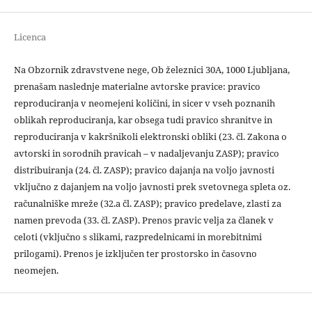
Licenca
Na Obzornik zdravstvene nege, Ob železnici 30A, 1000 Ljubljana,
prenašam naslednje materialne avtorske pravice: pravico
reproduciranja v neomejeni količini, in sicer v vseh poznanih
oblikah reproduciranja, kar obsega tudi pravico shranitve in
reproduciranja v kakršnikoli elektronski obliki (23. čl. Zakona o
avtorski in sorodnih pravicah – v nadaljevanju ZASP); pravico
distribuiranja (24. čl. ZASP); pravico dajanja na voljo javnosti
vključno z dajanjem na voljo javnosti prek svetovnega spleta oz.
računalniške mreže (32.a čl. ZASP); pravico predelave, zlasti za
namen prevoda (33. čl. ZASP). Prenos pravic velja za članek v
celoti (vključno s slikami, razpredelnicami in morebitnimi
prilogami). Prenos je izključen ter prostorsko in časovno
neomejen.