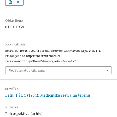
PDF
Objavljeno
01.01.1954
Kako citirati
Board, U. (1954). Uvodna beseda.
Obzornik Zdravstvene Nege
,
1
(1), 1–1.
Pridobljeno od https://obzornik.zbornica-
zveza.si/index.php/ObzorZdravNeg/article/view/277
Več formatov citiranja
Številka
Letn. 1 Št. 1 (1954): Medicinska sestra na terenu
Rubrike
Retrospektiva (arhiv)