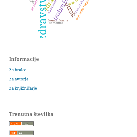
izobraževanje
zdravstveni sistem
dejavniki tveganja
starostniki
pacienti
otrok
komunikacija
samomor
Informacije
Za bralce
Za avtorje
Za knjižničarje
Trenutna številka