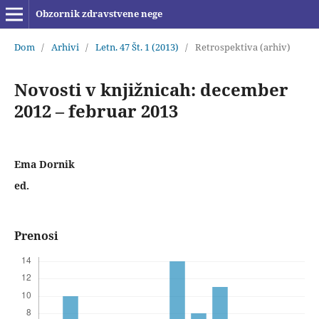
Obzornik zdravstvene nege
Dom
/
Arhivi
/
Letn. 47 Št. 1 (2013)
/
Retrospektiva (arhiv)
Novosti v knjižnicah: december
2012 – februar 2013
Ema Dornik
ed.
Prenosi