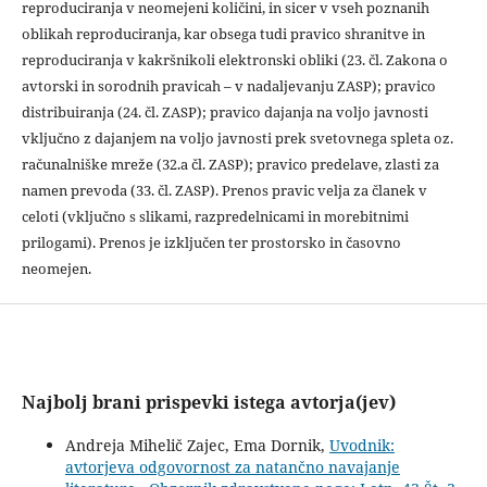
reproduciranja v neomejeni količini, in sicer v vseh poznanih
oblikah reproduciranja, kar obsega tudi pravico shranitve in
reproduciranja v kakršnikoli elektronski obliki (23. čl. Zakona o
avtorski in sorodnih pravicah – v nadaljevanju ZASP); pravico
distribuiranja (24. čl. ZASP); pravico dajanja na voljo javnosti
vključno z dajanjem na voljo javnosti prek svetovnega spleta oz.
računalniške mreže (32.a čl. ZASP); pravico predelave, zlasti za
namen prevoda (33. čl. ZASP). Prenos pravic velja za članek v
celoti (vključno s slikami, razpredelnicami in morebitnimi
prilogami). Prenos je izključen ter prostorsko in časovno
neomejen.
Najbolj brani prispevki istega avtorja(jev)
Andreja Mihelič Zajec, Ema Dornik,
Uvodnik:
avtorjeva odgovornost za natančno navajanje