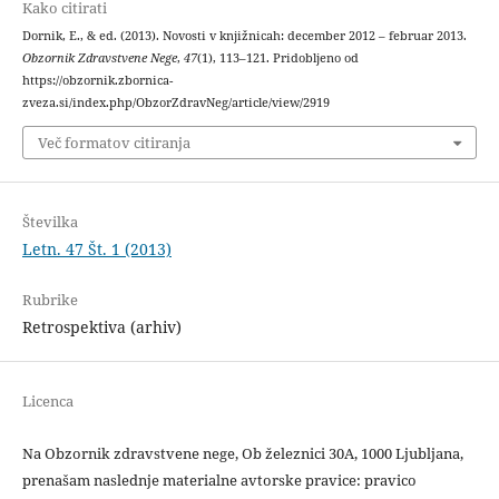
Kako citirati
Dornik, E., & ed. (2013). Novosti v knjižnicah: december 2012 – februar 2013.
Obzornik Zdravstvene Nege
,
47
(1), 113–121. Pridobljeno od
https://obzornik.zbornica-
zveza.si/index.php/ObzorZdravNeg/article/view/2919
Več formatov citiranja
Številka
Letn. 47 Št. 1 (2013)
Rubrike
Retrospektiva (arhiv)
Licenca
Na Obzornik zdravstvene nege, Ob železnici 30A, 1000 Ljubljana,
prenašam naslednje materialne avtorske pravice: pravico