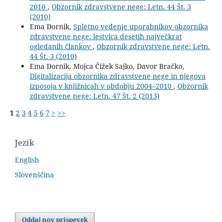
2010
,
Obzornik zdravstvene nege: Letn. 44 Št. 3
(2010)
Ema Dornik,
Spletno vedenje uporabnikov obzornika
zdravstvene nege: lestvica desetih največkrat
ogledanih člankov
,
Obzornik zdravstvene nege: Letn.
44 Št. 3 (2010)
Ema Dornik, Mojca Čižek Sajko, Davor Bračko,
Digitalizacija obzornika zdravstvene nege in njegova
izposoja v knjižnicah v obdobju 2004–2010
,
Obzornik
zdravstvene nege: Letn. 47 Št. 2 (2013)
1
2
3
4
5
6
7
>
>>
Jezik
English
Slovenščina
Oddaj nov prispevek