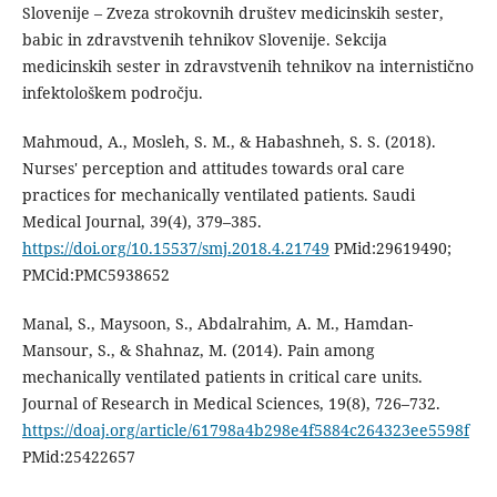
Slovenije – Zveza strokovnih društev medicinskih sester,
babic in zdravstvenih tehnikov Slovenije. Sekcija
medicinskih sester in zdravstvenih tehnikov na internistično
infektološkem področju.
Mahmoud, A., Mosleh, S. M., & Habashneh, S. S. (2018).
Nurses' perception and attitudes towards oral care
practices for mechanically ventilated patients. Saudi
Medical Journal, 39(4), 379–385.
https://doi.org/10.15537/smj.2018.4.21749
PMid:29619490;
PMCid:PMC5938652
Manal, S., Maysoon, S., Abdalrahim, A. M., Hamdan-
Mansour, S., & Shahnaz, M. (2014). Pain among
mechanically ventilated patients in critical care units.
Journal of Research in Medical Sciences, 19(8), 726–732.
https://doaj.org/article/61798a4b298e4f5884c264323ee5598f
PMid:25422657