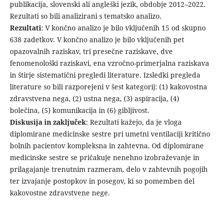
publikacija, slovenski ali angleški jezik, obdobje 2012–2022.
Rezultati so bili analizirani s tematsko analizo.
Rezultati
: V končno analizo je bilo vključenih 15 od skupno
638 zadetkov. V končno analizo je bilo vključenih pet
opazovalnih raziskav, tri presečne raziskave, dve
fenomenološki raziskavi, ena vzročno-primerjalna raziskava
in štirje sistematični pregledi literature. Izsledki pregleda
literature so bili razporejeni v šest kategorij: (1) kakovostna
zdravstvena nega, (2) ustna nega, (3) aspiracija, (4)
bolečina, (5) komunikacija in (6) gibljivost.
Diskusija in zaključek
: Rezultati kažejo, da je vloga
diplomirane medicinske sestre pri umetni ventilaciji kritično
bolnih pacientov kompleksna in zahtevna. Od diplomirane
medicinske sestre se pričakuje nenehno izobraževanje in
prilagajanje trenutnim razmeram, delo v zahtevnih pogojih
ter izvajanje postopkov in posegov, ki so pomemben del
kakovostne zdravstvene nege.