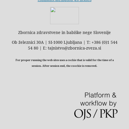
Zbornica zdravstvene in babiške nege Slovenije
Ob železnici 30A | SI-1000 Ljubljana | T: +386 (0)1 544
54 80 | E: tajnistvo@zbornica-zveza.si
For proper running the web sites uses a cockie that is valid for the time of a
session. After session end, the coockie is removed.