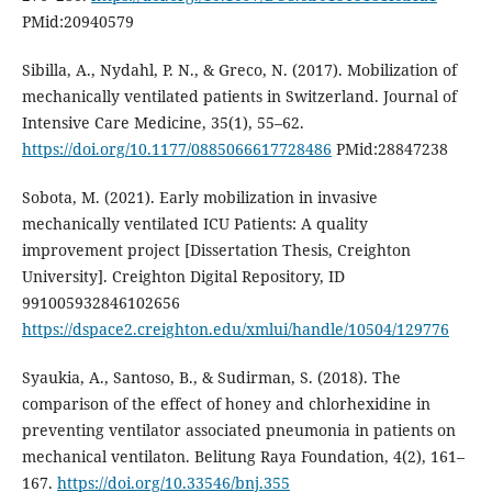
PMid:20940579
Sibilla, A., Nydahl, P. N., & Greco, N. (2017). Mobilization of
mechanically ventilated patients in Switzerland. Journal of
Intensive Care Medicine, 35(1), 55–62.
https://doi.org/10.1177/0885066617728486
PMid:28847238
Sobota, M. (2021). Early mobilization in invasive
mechanically ventilated ICU Patients: A quality
improvement project [Dissertation Thesis, Creighton
University]. Creighton Digital Repository, ID
991005932846102656
https://dspace2.creighton.edu/xmlui/handle/10504/129776
Syaukia, A., Santoso, B., & Sudirman, S. (2018). The
comparison of the effect of honey and chlorhexidine in
preventing ventilator associated pneumonia in patients on
mechanical ventilaton. Belitung Raya Foundation, 4(2), 161–
167.
https://doi.org/10.33546/bnj.355