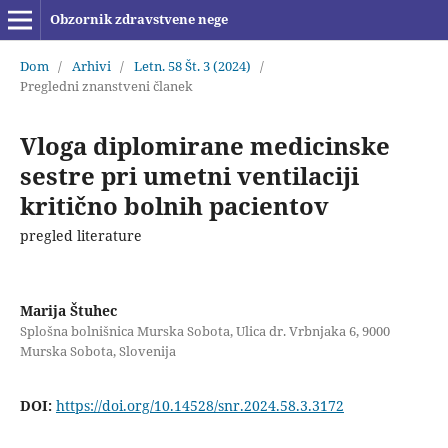
Obzornik zdravstvene nege
Dom
/
Arhivi
/
Letn. 58 Št. 3 (2024)
/
Pregledni znanstveni članek
Vloga diplomirane medicinske
sestre pri umetni ventilaciji
kritično bolnih pacientov
pregled literature
Marija Štuhec
Splošna bolnišnica Murska Sobota, Ulica dr. Vrbnjaka 6, 9000
Murska Sobota, Slovenija
DOI:
https://doi.org/10.14528/snr.2024.58.3.3172