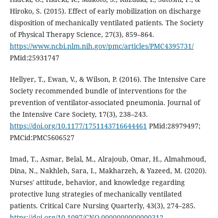
Hiroko, S. (2015). Effect of early mobilization on discharge
disposition of mechanically ventilated patients. The Society
of Physical Therapy Science, 27(3), 859–864.
https://www.ncbi.nlm.nih.gov/pmc/articles/PMC4395731/
PMid:25931747
Hellyer, T., Ewan, V., & Wilson, P. (2016). The Intensive Care
Society recommended bundle of interventions for the
prevention of ventilator-associated pneumonia. Journal of
the Intensive Care Society, 17(3), 238–243.
https://doi.org/10.1177/1751143716644461
PMid:28979497;
PMCid:PMC5606527
Imad, T., Asmar, Belal, M., Alrajoub, Omar, H., Almahmoud,
Dina, N., Nakhleh, Sara, I., Makharzeh, & Yazeed, M. (2020).
Nurses' attitude, behavior, and knowledge regarding
protective lung strategies of mechanically ventilated
patients. Critical Care Nursing Quarterly, 43(3), 274–285.
https://doi.org/10.1097/CNQ.0000000000000312