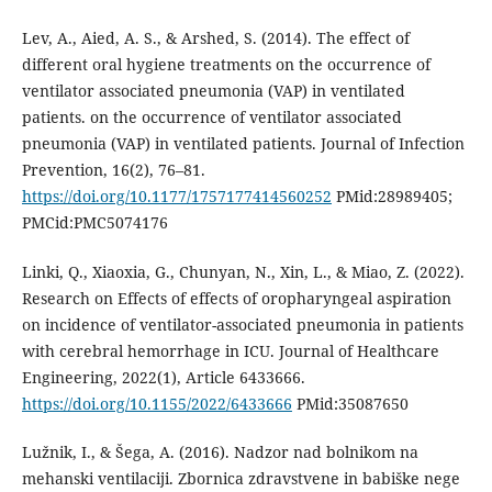
Lev, A., Aied, A. S., & Arshed, S. (2014). The effect of
different oral hygiene treatments on the occurrence of
ventilator associated pneumonia (VAP) in ventilated
patients. on the occurrence of ventilator associated
pneumonia (VAP) in ventilated patients. Journal of Infection
Prevention, 16(2), 76–81.
https://doi.org/10.1177/1757177414560252
PMid:28989405;
PMCid:PMC5074176
Linki, Q., Xiaoxia, G., Chunyan, N., Xin, L., & Miao, Z. (2022).
Research on Effects of effects of oropharyngeal aspiration
on incidence of ventilator-associated pneumonia in patients
with cerebral hemorrhage in ICU. Journal of Healthcare
Engineering, 2022(1), Article 6433666.
https://doi.org/10.1155/2022/6433666
PMid:35087650
Lužnik, I., & Šega, A. (2016). Nadzor nad bolnikom na
mehanski ventilaciji. Zbornica zdravstvene in babiške nege