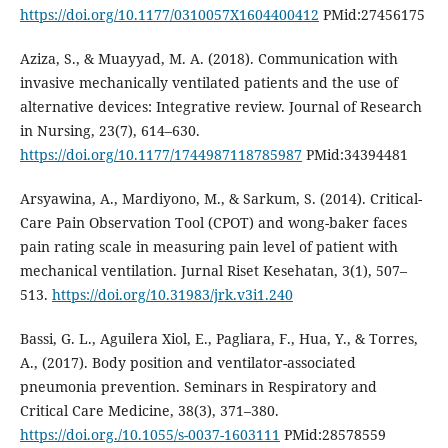
https://doi.org/10.1177/0310057X1604400412
PMid:27456175
Aziza, S., & Muayyad, M. A. (2018). Communication with
invasive mechanically ventilated patients and the use of
alternative devices: Integrative review. Journal of Research
in Nursing, 23(7), 614–630.
https://doi.org/10.1177/1744987118785987
PMid:34394481
Arsyawina, A., Mardiyono, M., & Sarkum, S. (2014). Critical-
Care Pain Observation Tool (CPOT) and wong-baker faces
pain rating scale in measuring pain level of patient with
mechanical ventilation. Jurnal Riset Kesehatan, 3(1), 507–
513.
https://doi.org/10.31983/jrk.v3i1.240
Bassi, G. L., Aguilera Xiol, E., Pagliara, F., Hua, Y., & Torres,
A., (2017). Body position and ventilator-associated
pneumonia prevention. Seminars in Respiratory and
Critical Care Medicine, 38(3), 371–380.
https://doi.org./10.1055/s-0037-1603111
PMid:28578559