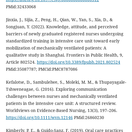
PMid:32433068
Jinxia, J., Sijia, Z., Peng, H., Qian, W., Yan, S., Xia, D., &
Songjuan, Y. (2022). Knowledge, attitude, and perceived
barriers of newly graduated registered nurses undergoing
standardized training in intensive care unit toward early
mobilization of mechanically ventilated patients: A
qualitative study in Shanghai. Frontiers in Public Health, 9,
Article 802524.
https://doi.org/10.3389/fpubh.2021.802524
PMid:35087787; PMCid:PMC8787086
Kefalotse, D., Sambulelwe, S., Moleki, M. M., & Thupayagale-
Tshweneagae, G. (2016). Exploring communication
challenges between nurses and mechanically ventilated
patients in the intensive care unit: A structured review.
Worldviews on Evidence-Based Nursing, 13(3), 197–206.
https://doi.org/10.1111/wvn.12146
PMid:26860230
Kimberly, P. E., & Guido-Sanz, F. (2019). Oral care practices