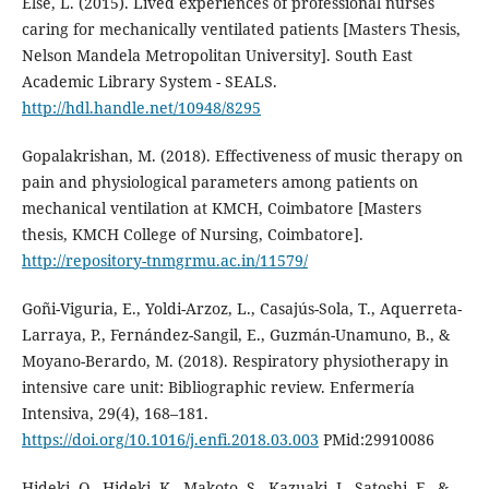
Else, L. (2015). Lived experiences of professional nurses
caring for mechanically ventilated patients [Masters Thesis,
Nelson Mandela Metropolitan University]. South East
Academic Library System - SEALS.
http://hdl.handle.net/10948/8295
Gopalakrishan, M. (2018). Effectiveness of music therapy on
pain and physiological parameters among patients on
mechanical ventilation at KMCH, Coimbatore [Masters
thesis, KMCH College of Nursing, Coimbatore].
http://repository-tnmgrmu.ac.in/11579/
Goñi-Viguria, E., Yoldi-Arzoz, L., Casajús-Sola, T., Aquerreta-
Larraya, P., Fernández-Sangil, E., Guzmán-Unamuno, B., &
Moyano-Berardo, M. (2018). Respiratory physiotherapy in
intensive care unit: Bibliographic review. Enfermería
Intensiva, 29(4), 168–181.
https://doi.org/10.1016/j.enfi.2018.03.003
PMid:29910086
Hideki, O., Hideki, K., Makoto, S., Kazuaki, I., Satoshi, F., &