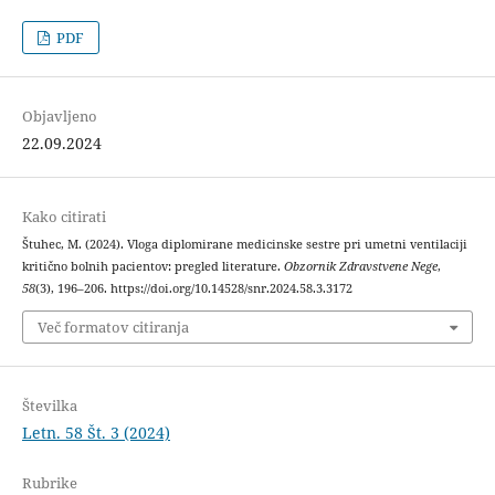
PDF
Objavljeno
22.09.2024
Kako citirati
Štuhec, M. (2024). Vloga diplomirane medicinske sestre pri umetni ventilaciji
kritično bolnih pacientov: pregled literature.
Obzornik Zdravstvene Nege
,
58
(3), 196–206. https://doi.org/10.14528/snr.2024.58.3.3172
Več formatov citiranja
Številka
Letn. 58 Št. 3 (2024)
Rubrike