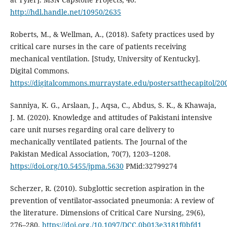
http://hdl.handle.net/10950/2635
Roberts, M., & Wellman, A., (2018). Safety practices used by
critical care nurses in the care of patients receiving
mechanical ventilation. [Study, University of Kentucky].
Digital Commons.
https://digitalcommons.murraystate.edu/postersatthecapitol/20
Sanniya, K. G., Arslaan, J., Aqsa, C., Abdus, S. K., & Khawaja,
J. M. (2020). Knowledge and attitudes of Pakistani intensive
care unit nurses regarding oral care delivery to
mechanically ventilated patients. The Journal of the
Pakistan Medical Association, 70(7), 1203–1208.
https://doi.org/10.5455/jpma.5630
PMid:32799274
Scherzer, R. (2010). Subglottic secretion aspiration in the
prevention of ventilator-associated pneumonia: A review of
the literature. Dimensions of Critical Care Nursing, 29(6),
276–280.
https://doi.org./10.1097/DCC.0b013e3181f0bfd1