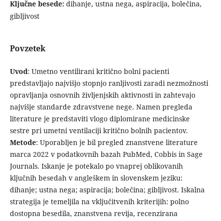
Ključne besede:
dihanje, ustna nega, aspiracija, bolečina,
gibljivost
Povzetek
Uvod
: Umetno ventilirani kritično bolni pacienti
predstavljajo najvišjo stopnjo ranljivosti zaradi nezmožnosti
opravljanja osnovnih življenjskih aktivnosti in zahtevajo
najvišje standarde zdravstvene nege. Namen pregleda
literature je predstaviti vlogo diplomirane medicinske
sestre pri umetni ventilaciji kritično bolnih pacientov.
Metode
: Uporabljen je bil pregled znanstvene literature
marca 2022 v podatkovnih bazah PubMed, Cobbis in Sage
Journals. Iskanje je potekalo po vnaprej oblikovanih
ključnih besedah v angleškem in slovenskem jeziku:
dihanje; ustna nega; aspiracija; bolečina; gibljivost. Iskalna
strategija je temeljila na vključitvenih kriterijih: polno
dostopna besedila, znanstvena revija, recenzirana