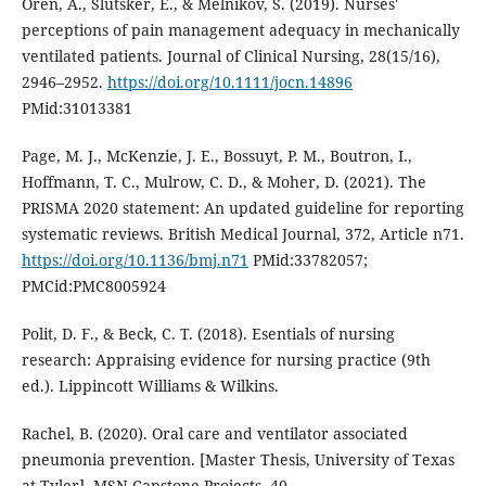
Oren, A., Slutsker, E., & Melnikov, S. (2019). Nurses'
perceptions of pain management adequacy in mechanically
ventilated patients. Journal of Clinical Nursing, 28(15/16),
2946–2952.
https://doi.org/10.1111/jocn.14896
PMid:31013381
Page, M. J., McKenzie, J. E., Bossuyt, P. M., Boutron, I.,
Hoffmann, T. C., Mulrow, C. D., & Moher, D. (2021). The
PRISMA 2020 statement: An updated guideline for reporting
systematic reviews. British Medical Journal, 372, Article n71.
https://doi.org/10.1136/bmj.n71
PMid:33782057;
PMCid:PMC8005924
Polit, D. F., & Beck, C. T. (2018). Esentials of nursing
research: Appraising evidence for nursing practice (9th
ed.). Lippincott Williams & Wilkins.
Rachel, B. (2020). Oral care and ventilator associated
pneumonia prevention. [Master Thesis, University of Texas
at Tyler]. MSN Capstone Projects, 40.