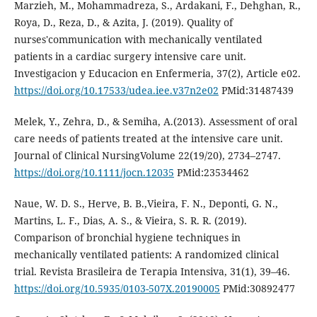
Marzieh, M., Mohammadreza, S., Ardakani, F., Dehghan, R.,
Roya, D., Reza, D., & Azita, J. (2019). Quality of
nurses'communication with mechanically ventilated
patients in a cardiac surgery intensive care unit.
Investigacion y Educacion en Enfermeria, 37(2), Article e02.
https://doi.org/10.17533/udea.iee.v37n2e02
PMid:31487439
Melek, Y., Zehra, D., & Semiha, A.(2013). Assessment of oral
care needs of patients treated at the intensive care unit.
Journal of Clinical NursingVolume 22(19/20), 2734–2747.
https://doi.org/10.1111/jocn.12035
PMid:23534462
Naue, W. D. S., Herve, B. B.,Vieira, F. N., Deponti, G. N.,
Martins, L. F., Dias, A. S., & Vieira, S. R. R. (2019).
Comparison of bronchial hygiene techniques in
mechanically ventilated patients: A randomized clinical
trial. Revista Brasileira de Terapia Intensiva, 31(1), 39–46.
https://doi.org/10.5935/0103-507X.20190005
PMid:30892477