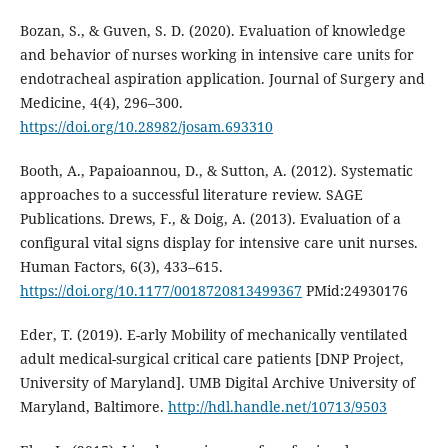
Bozan, S., & Guven, S. D. (2020). Evaluation of knowledge
and behavior of nurses working in intensive care units for
endotracheal aspiration application. Journal of Surgery and
Medicine, 4(4), 296–300.
https://doi.org/10.28982/josam.693310
Booth, A., Papaioannou, D., & Sutton, A. (2012). Systematic
approaches to a successful literature review. SAGE
Publications. Drews, F., & Doig, A. (2013). Evaluation of a
configural vital signs display for intensive care unit nurses.
Human Factors, 6(3), 433–615.
https://doi.org/10.1177/0018720813499367
PMid:24930176
Eder, T. (2019). E-arly Mobility of mechanically ventilated
adult medical-surgical critical care patients [DNP Project,
University of Maryland]. UMB Digital Archive University of
Maryland, Baltimore.
http://hdl.handle.net/10713/9503