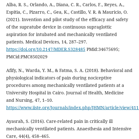
Alba, R. S., Orlando, A., Diana, C. R., Carlos, F., Reyes, A.,
Espitia, C., Pizarro, C., Gea, K., Castillo, V. R. & Mauricio, O.
(2021). Invention and pilot study of the efficacy and safety
of the supratube device in continuous supraglottic
aspiration for intubated and mechanically ventilated
patients. Medical Devices, 14, 287–297.
https://doi.org/10.2147/MDER.S328485
PMid:34675695;
PMCid:PMC8502029
Afify, N., Warda, Y. M., & Fatma, S. A. (2018). Behavioral and
physiological indicators of pain during nociceptive
procedures among mechanically ventilated patients at a
University Hospital in Cairo. Journal of Health, Medicine
and Nursing, 47, 1–10.
https://www.iiste.org/Journals/index.php/JHMN/article/view/41
Ayasrah, S. (2016). Care-related pain in critically ill
mechanically ventilated patients. Anaesthesia and Intensive
Care, 44(4), 458–465.