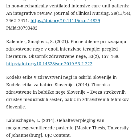
in non-mechanically ventilated intensive care unit patients:
An integrative review. Journal of Clinical Nursing, 28(13/14),
2462–2471.
https://doi.org/10.1111/jocn.14829
PMid:30793402
Kalender, Smajlović, S. (2021). Etične dileme pri izvajanju
zdravstvene nege v enoti intenzivne terapije: pregled
literature. Obzornik zdravstvene nege, 53(2), 157–168.
https://doi.org/10.14528/snr.2019.53.2.222
Kodeks etike v zdravstveni negi in oskrbi Slovenije in
Kodeks etike za babice Slovenije. (2014). Zbornica
zdravstvene in babiške nege Slovenije – Zveza strokovnih
društev medicinskih sester, babic in zdravstvenih tehnikov
Slovenije.
Labuschagne, L. (2014). Gehalteverpleging van
meganiesgeventileerde pasiente [Master Thesis, University
of Johannesburg]. UJC Content.