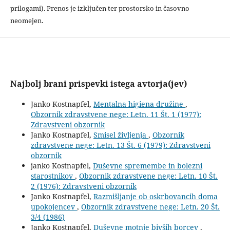
prilogami). Prenos je izključen ter prostorsko in časovno
neomejen.
Najbolj brani prispevki istega avtorja(jev)
Janko Kostnapfel,
Mentalna higiena družine
,
Obzornik zdravstvene nege: Letn. 11 Št. 1 (1977):
Zdravstveni obzornik
Janko Kostnapfel,
Smisel življenja
,
Obzornik
zdravstvene nege: Letn. 13 Št. 6 (1979): Zdravstveni
obzornik
janko Kostnapfel,
Duševne spremembe in bolezni
starostnikov
,
Obzornik zdravstvene nege: Letn. 10 Št.
2 (1976): Zdravstveni obzornik
Janko Kostnapfel,
Razmišljanje ob oskrbovancih doma
upokojencev
,
Obzornik zdravstvene nege: Letn. 20 Št.
3/4 (1986)
Janko Kostnapfel,
Duševne motnje bivših borcev
,