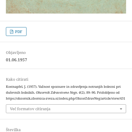
PDF
Objavljeno
01.06.1957
Kako citirati
Kostnapfel, J. (1957). Važnost spoznave in zdravljenja notranjih bolezni pri
duševnih bolnikih.
Obzornik Zdravstvene Nege
,
4
(2), 89–90. Pridobljeno od
https://obzornik.zbornica-zveza.si/index.php/ObzorZdravNeg/article/view/431
Več formatov citiranja
Številka