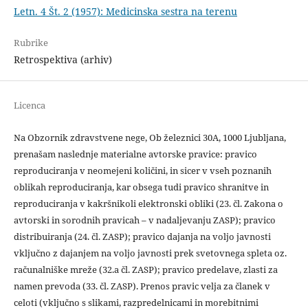
Letn. 4 Št. 2 (1957): Medicinska sestra na terenu
Rubrike
Retrospektiva (arhiv)
Licenca
Na Obzornik zdravstvene nege, Ob železnici 30A, 1000 Ljubljana,
prenašam naslednje materialne avtorske pravice: pravico
reproduciranja v neomejeni količini, in sicer v vseh poznanih
oblikah reproduciranja, kar obsega tudi pravico shranitve in
reproduciranja v kakršnikoli elektronski obliki (23. čl. Zakona o
avtorski in sorodnih pravicah – v nadaljevanju ZASP); pravico
distribuiranja (24. čl. ZASP); pravico dajanja na voljo javnosti
vključno z dajanjem na voljo javnosti prek svetovnega spleta oz.
računalniške mreže (32.a čl. ZASP); pravico predelave, zlasti za
namen prevoda (33. čl. ZASP). Prenos pravic velja za članek v
celoti (vključno s slikami, razpredelnicami in morebitnimi