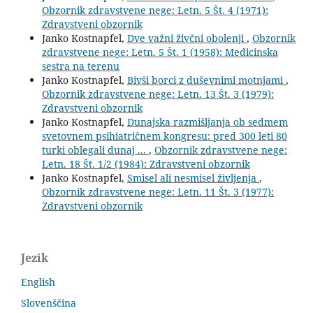
Obzornik zdravstvene nege: Letn. 5 Št. 4 (1971):
Zdravstveni obzornik
Janko Kostnapfel,
Dve važni živčni obolenji
,
Obzornik
zdravstvene nege: Letn. 5 Št. 1 (1958): Medicinska
sestra na terenu
Janko Kostnapfel,
Bivši borci z duševnimi motnjami
,
Obzornik zdravstvene nege: Letn. 13 Št. 3 (1979):
Zdravstveni obzornik
Janko Kostnapfel,
Dunajska razmišljanja ob sedmem
svetovnem psihiatričnem kongresu: pred 300 leti 80
turki oblegali dunaj ...
,
Obzornik zdravstvene nege:
Letn. 18 Št. 1/2 (1984): Zdravstveni obzornik
Janko Kostnapfel,
Smisel ali nesmisel življenja
,
Obzornik zdravstvene nege: Letn. 11 Št. 3 (1977):
Zdravstveni obzornik
Jezik
English
Slovenščina